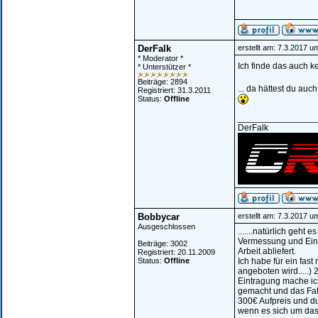
DerFalk
erstellt am: 7.3.2017 u
* Moderator *
Ich finde das auch k
* Unterstützer *
Beiträge: 2894
... da hättest du au
Registriert: 31.3.2011
Status:
Offline
________________
DerFalk
Bobbycar
erstellt am: 7.3.2017 u
Ausgeschlossen
.......natürlich geht
Vermessung und Eint
Beiträge: 3002
Arbeit abliefert.
Registriert: 20.11.2009
Status:
Offline
Ich habe für ein fast
angeboten wird.....)
Eintragung mache ic
gemacht und das Fa
300€ Aufpreis und du
wenn es sich um das 