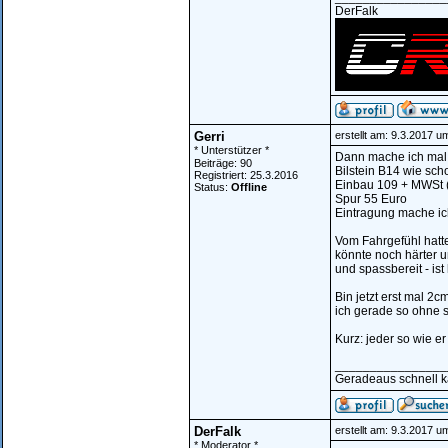
DerFalk
Gerri
erstellt am: 9.3.2017 u
* Unterstützer *
Dann mache ich mal
Beiträge: 90
Bilstein B14 wie sc
Registriert: 25.3.2016
Einbau 109 + MWSt 
Status:
Offline
Spur 55 Euro
Eintragung mache ic
Vom Fahrgefühl hatt
könnte noch härter u
und spassbereit - is
Bin jetzt erst mal 2c
ich gerade so ohne s
Kurz: jeder so wie e
________________
Geradeaus schnell ka
DerFalk
erstellt am: 9.3.2017 u
* Moderator *