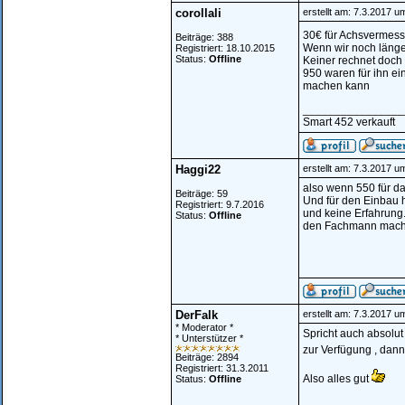
corollali
erstellt am: 7.3.2017 u
30€ für Achsvermes
Beiträge: 388
Wenn wir noch länge
Registriert: 18.10.2015
Status:
Offline
Keiner rechnet doch
950 waren für ihn ei
machen kann
________________
Smart 452 verkauft
Haggi22
erstellt am: 7.3.2017 u
also wenn 550 für da
Beiträge: 59
Und für den Einbau 
Registriert: 9.7.2016
und keine Erfahrung.
Status:
Offline
den Fachmann machen
DerFalk
erstellt am: 7.3.2017 u
* Moderator *
Spricht auch absolut 
* Unterstützer *
zur Verfügung , dann
Beiträge: 2894
Registriert: 31.3.2011
Also alles gut
Status:
Offline
________________