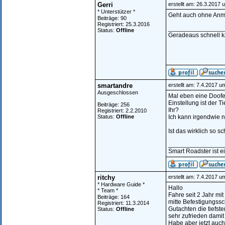
Gerri
erstellt am: 26.3.2017 
* Unterstützer *
Geht auch ohne Anmel
Beiträge: 90
Registriert: 25.3.2016
________________
Status:
Offline
Geradeaus schnell ka
smartandre
erstellt am: 7.4.2017 u
Ausgeschlossen
Mal eben eine Doofe
Einstellung ist der T
Beiträge: 256
Ihr?
Registriert: 2.2.2010
Status:
Offline
Ich kann irgendwie ni
Ist das wirklich so 
________________
Smart Roadster ist ei
ritchy
erstellt am: 7.4.2017 u
* Hardware Guide *
Hallo
* Team *
Fahre seit 2 Jahr mi
Beiträge: 164
mitte Befestigungssc
Registriert: 11.3.2014
Gutachten die tiefste
Status:
Offline
sehr zufrieden dami
Habe aber jetzt auch