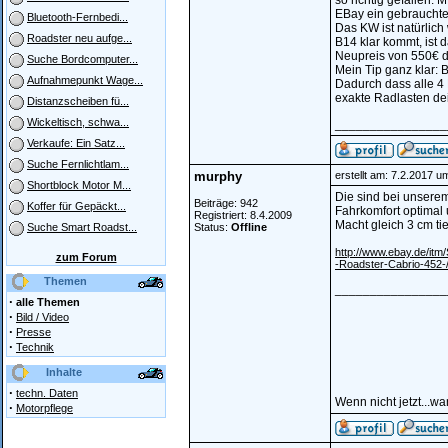
so richtig gefallen. 
EBay ein gebrauchte
Bluetooth-Fernbedi...
Das KW ist natürlic
Roadster neu aufge...
B14 klar kommt, ist 
Neupreis von 550€ dr
Suche Bordcomputer...
Mein Tip ganz klar: B
Aufnahmepunkt Wage...
Dadurch dass alle 4 
exakte Radlasten dein 
Distanzscheiben fü...
Wickeltisch, schwa...
________________
Verkaufe: Ein Satz...
Suche Fernlichtlam...
murphy
erstellt am: 7.2.2017 u
Shortblock Motor M...
Die sind bei unserem
Beiträge: 942
Koffer für Gepäckt...
Fahrkomfort optimal
Registriert: 8.4.2009
Macht gleich 3 cm tie
Status:
Offline
Suche Smart Roadst...
http://www.ebay.de/it
zum Forum
-Roadster-Cabrio-45
Themen
________________
·
alle Themen
·
Bild / Video
·
Presse
·
Technik
Inhalte
·
techn. Daten
Wenn nicht jetzt...w
·
Motorpflege