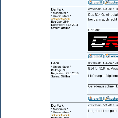
DerFalk
erstellt am: 4.3.2017 u
* Moderator *
Das B14 Gewindefahr
* Unterstützer *
her dann auch recht
Beiträge: 2894
Registriert: 31.3.2011
________________
Status:
Offline
DerFalk
Gerri
erstellt am: 5.3.2017 u
* Unterstützer *
B14 für 518
http://ww
Beiträge: 90
Registriert: 25.3.2016
Lieferung erfolgt in
Status:
Offline
________________
Geradeaus schnell ka
DerFalk
erstellt am: 5.3.2017 u
* Moderator *
Hui, das ist ein guter
* Unterstützer *
________________
Beiträge: 2894