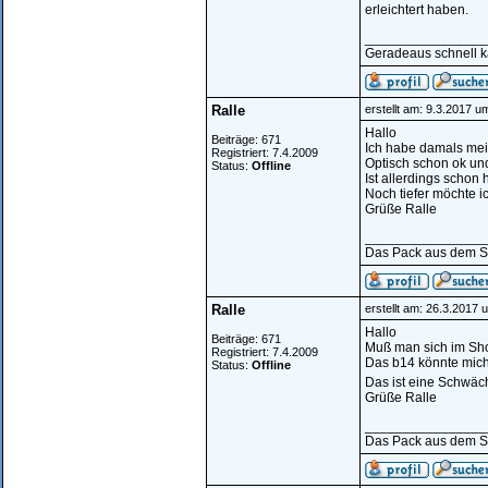
erleichtert haben.
________________
Geradeaus schnell ka
Ralle
erstellt am: 9.3.2017 u
Hallo
Beiträge: 671
Ich habe damals mein
Registriert: 7.4.2009
Optisch schon ok und
Status:
Offline
Ist allerdings schon 
Noch tiefer möchte ic
Grüße Ralle
________________
Das Pack aus dem S
Ralle
erstellt am: 26.3.2017 
Hallo
Beiträge: 671
Muß man sich im Sho
Registriert: 7.4.2009
Das b14 könnte mich 
Status:
Offline
Das ist eine Schwäc
Grüße Ralle
________________
Das Pack aus dem S