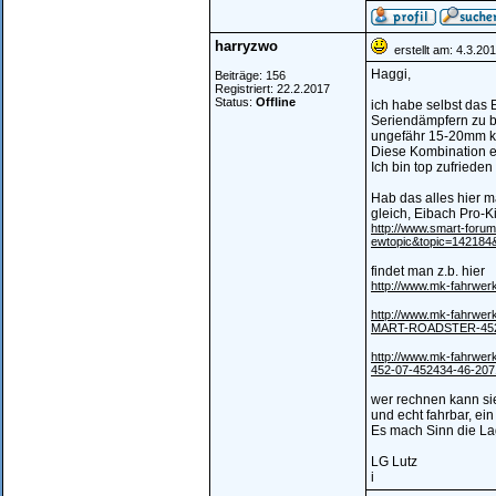
harryzwo
erstellt am: 4.3.20
Haggi,
Beiträge: 156
Registriert: 22.2.2017
Status:
Offline
ich habe selbst das 
Seriendämpfern zu b
ungefähr 15-20mm kür
Diese Kombination en
Ich bin top zufrieden
Hab das alles hier m
gleich, Eibach Pro-
http://www.smart-for
ewtopic&topic=142184
findet man z.b. hier
http://www.mk-fahrwer
http://www.mk-fahrwerk
MART-ROADSTER-452-
http://www.mk-fahrwe
452-07-452434-46-20
wer rechnen kann sieh
und echt fahrbar, ein
Es mach Sinn die Lag
LG Lutz
i