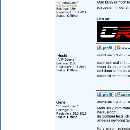
Man kann es noch h
* Unterstützer *
ich gestern in der S
Beiträge: 2894
Registriert: 31.3.2011
________________
Status:
Offline
DerFalk
-Hecki-
erstellt am: 9.3.2017 u
* VIP-Deluxe *
dann geh mal tiefer 
Beiträge: 1106
wenn du an der maxim
Registriert: 2.11.2014
Status:
Offline
erst dann spürst du 
daher ist deine einst
Gerri
erstellt am: 9.3.2017 u
* Unterstützer *
Mehr als 20mm iwürde
Beiträge: 90
herausrobbt
Registriert: 25.3.2016
Im Sommer teste ich 
Status:
Offline
anderes gewohnt (al
Kurz: ich bin zufrie