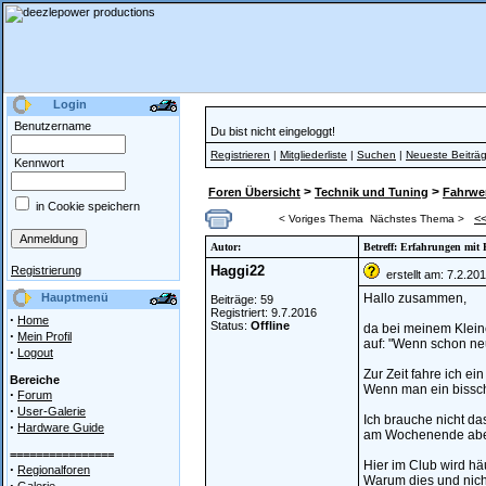
Login
Benutzername
Du bist nicht eingeloggt!
Registrieren
|
Mitgliederliste
|
Suchen
|
Neueste Beiträ
Kennwort
>
>
Foren Übersicht
Technik und Tuning
Fahrwer
in Cookie speichern
<
< Voriges Thema
Nächstes Thema >
Autor:
Betreff: Erfahrungen mit
Haggi22
Registrierung
erstellt am: 7.2.20
Hauptmenü
Hallo zusammen,
Beiträge: 59
Registriert: 9.7.2016
·
Home
Status:
Offline
da bei meinem Kleine
·
Mein Profil
auf: "Wenn schon neu
·
Logout
Zur Zeit fahre ich ei
Bereiche
Wenn man ein bissche
·
Forum
·
User-Galerie
Ich brauche nicht d
·
Hardware Guide
am Wochenende abe
================
Hier im Club wird hä
·
Regionalforen
Warum dies und nic
·