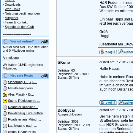
Galerie
H&R Federn mit nem
·
Downloads
Das KW für über 1000
·
Web-Links
Wie sieht es mit de
·
Nutzungsbestimmungen
·
Mitglieder
Ein paar Tipps und 
·
Team & Kontakt
jetzt bei euch verbaut
·
Spende an den Club
Grüße
================
Haggi
Wer ist online?
[Bearbeitet am 10/2
Aktuell sind hier 1192 Besucher
und 0 Mitglieder online.
Anmeldung
SKone
erstellt am: 7.2.2017 u
Wir haben
11241
registrierte
Mitglieder.
Hallo Haggi,
Beiträge: 63
Registriert: 20.5.2009
Neueste Posts
Habe in meinen Roads
Status:
Offline
ausreichendem Restk
Sicherung 11 ( 7,5...
im Vergleich noch ei
Metallleitung vers...
auch noch Distanzsc
Alles Plastik - Br...
Suche Rückleuchte ...
Roadster scheint n...
Bobbycar
erstellt am: 7.2.2017 u
Bowdenzug Türe außen
Ausgeschlossen
Bei meinem ersten Ro
Roadster aus Münch...
Straßenlage, sehr tie
Beiträge: 3002
das H&R Gewindefahr
Registriert: 20.11.2009
Laufleistung nach ...
Status:
Offline
die neuen Seriendämp
einmal Roadster im...