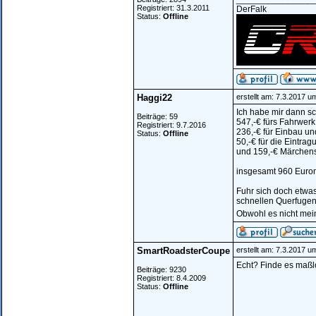
Registriert: 31.3.2011
DerFalk
Status:
Offline
Haggi22
erstellt am: 7.3.2017 u
Ich habe mir dann s
Beiträge: 59
547,-€ fürs Fahrwerk
Registriert: 9.7.2016
236,-€ für Einbau un
Status:
Offline
50,-€ für die Eintrag
und 159,-€ Märchen
insgesamt 960 Euron
Fuhr sich doch etwas
schnellen Querfugen.
Obwohl es nicht mein 
SmartRoadsterCoupe
erstellt am: 7.3.2017 u
Echt? Finde es maßlo
Beiträge: 9230
Registriert: 8.4.2009
Status:
Offline