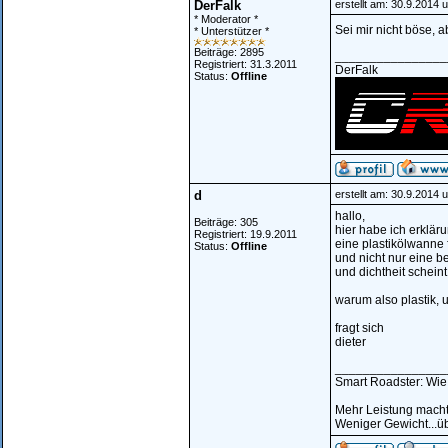
DerFalk
erstellt am: 30.9.2014 
* Moderator *
Sei mir nicht böse, 
* Unterstützer *
Beiträge: 2895
________________
Registriert: 31.3.2011
DerFalk
Status:
Offline
d
erstellt am: 30.9.2014 
hallo,
Beiträge: 305
hier habe ich erklär
Registriert: 19.9.2011
eine plastikölwanne 
Status:
Offline
und nicht nur eine be
und dichtheit scheint
warum also plastik, 
fragt sich
dieter
________________
Smart Roadster: Wie
Mehr Leistung macht
Weniger Gewicht...üb