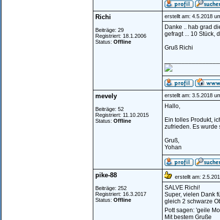
Richi
erstellt am: 4.5.2018 u
Danke .. hab grad di
Beiträge: 29
gefragt ... 10 Stück, 
Registriert: 18.1.2006
Status:
Offline
Gruß Richi
________________
mevely
erstellt am: 3.5.2018 u
Hallo,
Beiträge: 52
Registriert: 11.10.2015
Ein tolles Produkt, 
Status:
Offline
zufrieden. Es wurde 
Gruß,
Yohan
pike-88
erstellt am: 2.5.20
SALVE Richi!
Beiträge: 252
Registriert: 16.3.2017
Super, vielen Dank f
Status:
Offline
gleich 2 schwarze Obj
Pott sagen: 'geile Mo
Mit bestem Gruße