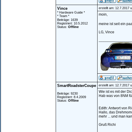
Vince
erstellt am: 12.7.2017 
* Hardware Guide *
moin,
* Team *
Beiträge: 1639
Registriert: 10.5.2012
meine ist seit ein p
Status:
Offline
LG, Vince
________________
SmartRoadsterCoupe
erstellt am: 12.7.2017 
Wie ist es mit der 
Beiträge: 9230
Hab was von 8NM fü
Registriert: 8.4.2009
Status:
Offline
Edith: Antwort von Ri
Hallo, das Drehmomen
mehr ... und man kann
Gruß Richi