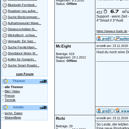
Registriert: 8.3.2010
Status:
Offline
Bluetooth-Fernbedi...
________________
Roadster neu aufge...
452
Support - wenn Zeit
Suche Bordcomputer...
4*Smart // 3*Audi
Aufnahmepunkt Wage...
Distanzscheiben fü...
-
https://www.e-fuels.de
Wickeltisch, schwa...
Verkaufe: Ein Satz...
Mr.Eight
erstellt am: 23.11.2018
Suche Fernlichtlam...
Hast du noch eine Dic
Shortblock Motor M...
Beiträge: 619
Registriert: 19.1.2012
________________
Koffer für Gepäckt...
Status:
Offline
Suche Smart Roadst...
zum Forum
Themen
·
alle Themen
·
Bild / Video
·
Presse
·
Technik
Inhalte
·
techn. Daten
·
Motorpflege
Richi
erstellt am: 23.11.2018
So Leute, die letzten
Beiträge: 29
Eine neue Produktion 