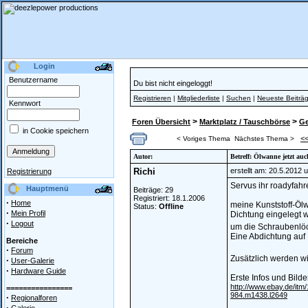
Login
Benutzername
Du bist nicht eingeloggt!
Registrieren
|
Mitgliederliste
|
Suchen
|
Neueste Beiträ
Kennwort
>
>
Foren Übersicht
Marktplatz / Tauschbörse
Ge
in Cookie speichern
<
< Voriges Thema
Nächstes Thema >
Autor:
Betreff: Ölwanne jetzt au
Richi
erstellt am: 20.5.2012 
Registrierung
Servus ihr roadyfahre
Hauptmenü
Beiträge: 29
Registriert: 18.1.2006
·
Home
meine Kunststoff-Öl
Status:
Offline
·
Mein Profil
Dichtung eingelegt w
·
Logout
um die Schraubenlöc
Eine Abdichtung auf 
Bereiche
·
Forum
Zusätzlich werden w
·
User-Galerie
·
Hardware Guide
Erste Infos und Bilde
http://www.ebay.de/
================
984.m1438.l2649
·
Regionalforen
·