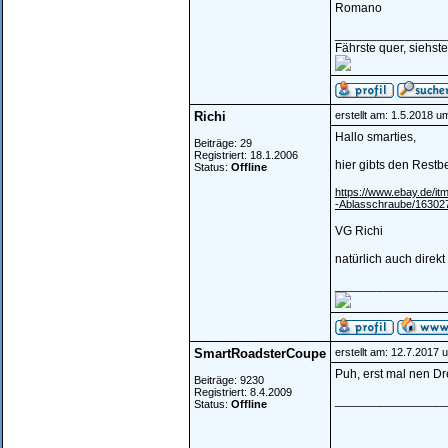
Romano
________________
Fährste quer, siehst
Richi
erstellt am: 1.5.2018 u
Hallo smarties,
Beiträge: 29
Registriert: 18.1.2006
hier gibts den Rest
Status:
Offline
https://www.ebay.de/it
-Ablasschraube/1630
VG Richi
natürlich auch direkt 
________________
SmartRoadsterCoupe
erstellt am: 12.7.2017 
Puh, erst mal nen D
Beiträge: 9230
Registriert: 8.4.2009
________________
Status:
Offline