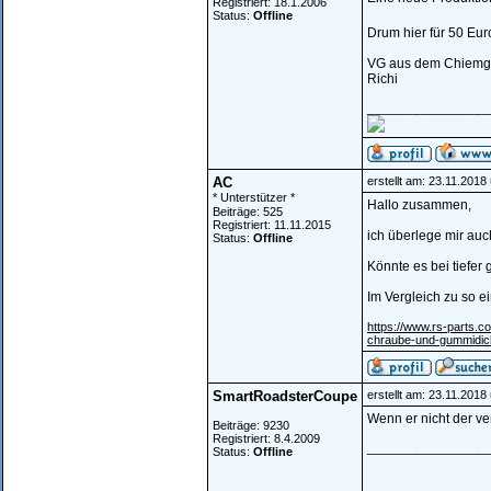
Registriert: 18.1.2006
Status:
Offline
Drum hier für 50 Euro
VG aus dem Chiem
Richi
________________
AC
erstellt am: 23.11.2018
* Unterstützer *
Hallo zusammen,
Beiträge: 525
Registriert: 11.11.2015
ich überlege mir auch
Status:
Offline
Könnte es bei tiefe
Im Vergleich zu so e
https://www.rs-parts.c
chraube-und-gummidich
SmartRoadsterCoupe
erstellt am: 23.11.2018
Wenn er nicht der ve
Beiträge: 9230
Registriert: 8.4.2009
________________
Status:
Offline