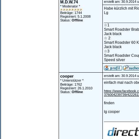
M.D.W.74
erstellt am: 30.9.2014 
* Moderator *
Habe kürzlich mit Ric
Lg
Beiträge: 1744
Registriert: 5.1.2008
Status:
Offline
________________
☆1
Smart Roadster Bra
Jack black
☆ 2
Smart Roadster 60 
Jack black
☆3
Smart Roadster Cou
Speed silver
cooper
erstellt am: 30.9.2014 
* Unterstützer *
einfach mal nach obe
Beiträge: 1762
Registriert: 26.1.2010
https://www.facebook
Status:
Offline
376004239739/4222611
finden
lg cooper
________________