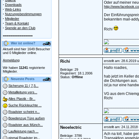
Galerie
Oder auf meiner neu
·
Downloads
http://www.facebook.c
·
Web-Links
·
Nutzungsbestimmungen
Der Einführungspreis
·
Mitglieder
bekannten mail-addy
·
Team & Kontakt
·
Spende an den Club
Richi
================
________________
Wer ist online?
Aktuell sind hier 1649 Besucher
und 0 Mitglieder online.
Anmeldung
Richi
erstellt am: 28.6.2019 
Hallo roadies,
Wir haben
11241
registrierte
Beiträge: 29
Mitglieder.
Registriert: 18.1.2006
hab jetzt im Keller 
Status:
Offline
Neueste Posts
die Dichtungen aus.
ist ja nur eine handw
Sicherung 11 ( 7,5...
Metallleitung vers...
VG aus dem Chiem
Richi
Alles Plastik - Br...
Suche Rückleuchte ...
________________
Roadster scheint n...
Bowdenzug Türe außen
Roadster aus Münch...
Neoelectric
erstellt am: 24.11.2018
Laufleistung nach ...
Ach na toll, habe ge
Beiträge: 3786
Transaktion angehän
einmal Roadster im...