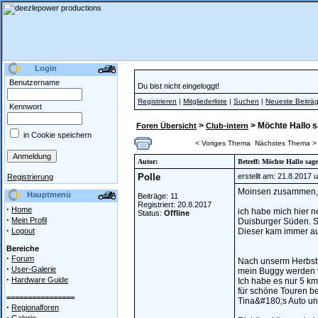
Login
Benutzername
Du bist nicht eingeloggt!
Registrieren
|
Mitgliederliste
|
Suchen
|
Neueste Beiträ
Kennwort
>
> Möchte Hallo 
Foren Übersicht
Club-intern
in Cookie speichern
< Voriges Thema
Nächstes Thema >
Autor:
Betreff: Möchte Hallo sag
Polle
erstellt am: 21.8.2017 
Registrierung
Moinsen zusammen,
Hauptmenü
Beiträge: 11
Registriert: 20.8.2017
·
Home
ich habe mich hier 
Status:
Offline
·
Mein Profil
Duisburger Süden. Se
·
Logout
Dieser kam immer au
Bereiche
·
Forum
Nach unserm Herbstu
·
User-Galerie
mein Buggy werden v
·
Hardware Guide
Ich habe es nur 5 km
für schöne Touren b
================
Tina&#180;s Auto u
·
Regionalforen
·