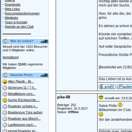
Galerie
Richtig aktiv werde 
·
Downloads
mich auf die Suche.
·
Web-Links
·
Nutzungsbestimmungen
Also, für alle die, d
·
grins.
Mitglieder
·
Team & Kontakt
Es stehen ja schon e
·
Spende an den Club
================
Könnte mir vorstelle
auf solchen Treffen,
Wer ist online?
Auf nette Gespräche 
Aktuell sind hier 1922 Besucher
und 0 Mitglieder online.
Freundliche Grüße P
Anmeldung
Wir haben
11241
registrierte
[Bearbeitet am 21/8/
Mitglieder.
________________
Neueste Posts
Das Leben ist zu kur
Alles Plastik - Br...
Sicherung 11 ( 7,5...
Metallleitung vers...
pike-88
erstellt am: 23.8.2
Suche Rückleuchte ...
Beiträge: 252
Salve Polle
Roadster scheint n...
Registriert: 16.3.2017
Wilkommen im Club. G
Status:
Offline
Bowdenzug Türe außen
Roadster aus Münch...
Vor der anstehenden 
Laufleistung nach ...
________________
einmal Roadster im...
Fährste quer, siehst