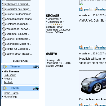
Bluetooth-Fernbedi...
Roadster neu aufge...
Suche Bordcomputer...
SRCinSE
erstellt am: 23.8.2017 
* Moderator *
Aufnahmepunkt Wage...
@dARiY0: Dein Sig.-B
* Unterstützer *
Distanzscheiben fü...
Beiträge: 5909
Wickeltisch, schwa...
Registriert: 14.3.2008
Status:
Offline
Verkaufe: Ein Satz...
Suche Fernlichtlam...
Shortblock Motor M...
Koffer für Gepäckt...
dARiY0
erstellt am: 22.8.2017 
Suche Smart Roadst...
Herzlich Willkommen
Beiträge: 70
zum Forum
Vielleicht sieht man
Registriert: 10.2.2016
Status:
Offline
Themen
________________
·
alle Themen
·
Bild / Video
·
Presse
·
Technik
Inhalte
·
techn. Daten
·
Motorpflege
Du möchtest ein Art