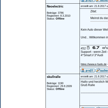
Neoelectric
erstellt am: 21.8.2017 
Zitat:
Beiträge: 3786
Registriert: 8.3.2010
Meinst du das
Status:
Offline
Kein Auto dieser Wel
Und... Willkommen 
________________
452
Support - wenn Zeit
4*Smart // 3*Audi
-
https://www.e-fuels.de
skullralle
erstellt am: 21.8.2017 
Hallo und herzlich W
Beiträge: 1190
Gruß Ralle
Registriert: 29.8.2009
Status:
Offline
________________