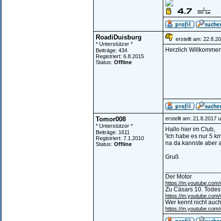
RoadiDuisburg
erstellt am: 22.8.2
* Unterstützer *
Herzlich Willkommen
Beiträge: 434
Registriert: 6.8.2015
Status:
Offline
Tomor008
erstellt am: 21.8.2017 
* Unterstützer *
Hallo hier im Club,
Beiträge: 1611
'Ich habe es nur 5 km
Registriert: 7.1.2010
na da kannste aber a
Status:
Offline
Gruß
________________
Der Motor
https://m.youtube.co
Zu Cäsars 10. Todes
https://m.youtube.co
Wer kennt nicht auch
https://m.youtube.co