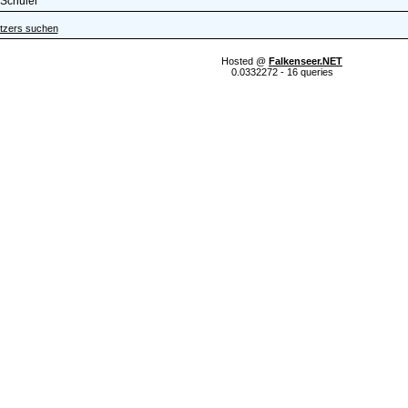
Schüler
tzers suchen
Hosted @
Falkenseer.NET
0.0332272 - 16 queries