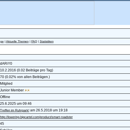
äge
|
Aktuelle Themen
|
FAQ
|
Statistiken
dARiY0
10.2.2016 (0.02 Beiträge pro Tag)
70 (0.02% von allen Beiträgen.)
Mitglied
Junior Member
Offline
25.6.2025 um 09:46
am 26.5.2018 um 19:18
Treffen im Ruhrpark!
http://lowering.bigcartel.com/product/smart-roadster
45