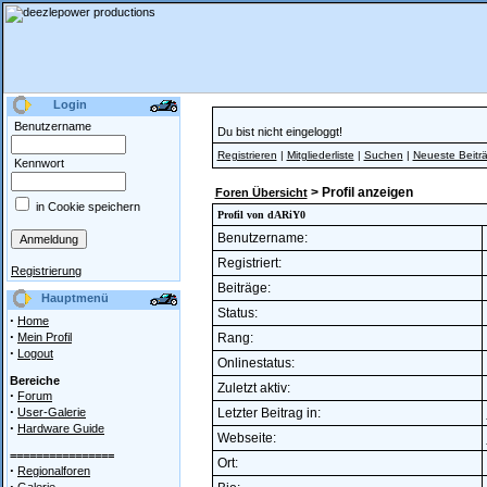
Login
Benutzername
Du bist nicht eingeloggt!
Registrieren
|
Mitgliederliste
|
Suchen
|
Neueste Beitr
Kennwort
> Profil anzeigen
Foren Übersicht
in Cookie speichern
Profil von dARiY0
Benutzername:
Registriert:
Registrierung
Beiträge:
Hauptmenü
Status:
·
Home
·
Mein Profil
Rang:
·
Logout
Onlinestatus:
Bereiche
Zuletzt aktiv:
·
Forum
·
User-Galerie
Letzter Beitrag in:
·
Hardware Guide
Webseite:
================
Ort:
·
Regionalforen
·