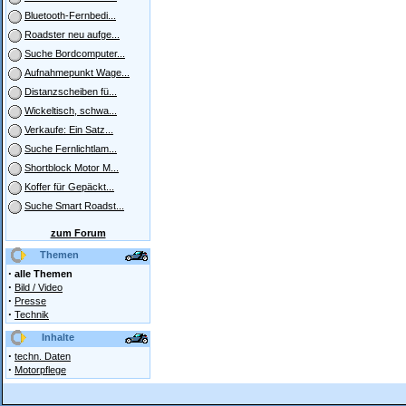
Bluetooth-Fernbedi...
Roadster neu aufge...
Suche Bordcomputer...
Aufnahmepunkt Wage...
Distanzscheiben fü...
Wickeltisch, schwa...
Verkaufe: Ein Satz...
Suche Fernlichtlam...
Shortblock Motor M...
Koffer für Gepäckt...
Suche Smart Roadst...
zum Forum
Themen
·
alle Themen
·
Bild / Video
·
Presse
·
Technik
Inhalte
·
techn. Daten
·
Motorpflege