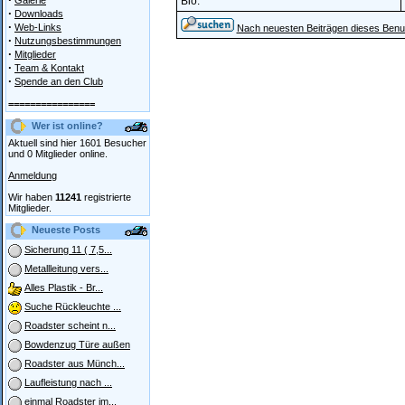
Galerie
Bio:
·
Downloads
·
Web-Links
Nach neuesten Beiträgen dieses Benu
·
Nutzungsbestimmungen
·
Mitglieder
·
Team & Kontakt
·
Spende an den Club
================
Wer ist online?
Aktuell sind hier 1601 Besucher
und 0 Mitglieder online.
Anmeldung
Wir haben
11241
registrierte
Mitglieder.
Neueste Posts
Sicherung 11 ( 7,5...
Metallleitung vers...
Alles Plastik - Br...
Suche Rückleuchte ...
Roadster scheint n...
Bowdenzug Türe außen
Roadster aus Münch...
Laufleistung nach ...
einmal Roadster im...