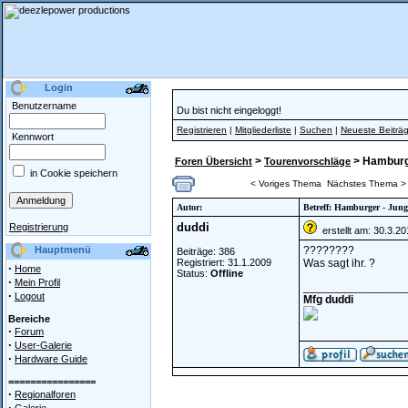
Login
Benutzername
Du bist nicht eingeloggt!
Registrieren
|
Mitgliederliste
|
Suchen
|
Neueste Beiträ
Kennwort
>
> Hamburge
Foren Übersicht
Tourenvorschläge
in Cookie speichern
< Voriges Thema
Nächstes Thema >
Autor:
Betreff: Hamburger - Jung
duddi
Registrierung
erstellt am: 30.3.2
Hauptmenü
????????
Beiträge: 386
Registriert: 31.1.2009
Was sagt ihr. ?
·
Home
Status:
Offline
·
Mein Profil
________________
·
Logout
Mfg duddi
Bereiche
·
Forum
·
User-Galerie
·
Hardware Guide
================
·
Regionalforen
·