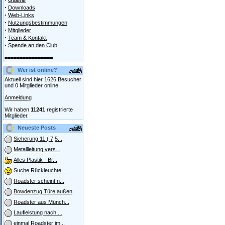
Galerie
·
Downloads
·
Web-Links
·
Nutzungsbestimmungen
·
Mitglieder
·
Team & Kontakt
·
Spende an den Club
================
Wer ist online?
Aktuell sind hier 1626 Besucher
und 0 Mitglieder online.
Anmeldung
Wir haben
11241
registrierte
Mitglieder.
Neueste Posts
Sicherung 11 ( 7,5...
Metallleitung vers...
Alles Plastik - Br...
Suche Rückleuchte ...
Roadster scheint n...
Bowdenzug Türe außen
Roadster aus Münch...
Laufleistung nach ...
einmal Roadster im...