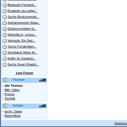
Bluetooth-Fernbedi...
Roadster neu aufge...
Suche Bordcomputer...
Aufnahmepunkt Wage...
Distanzscheiben fü...
Wickeltisch, schwa...
Verkaufe: Ein Satz...
Suche Fernlichtlam...
Shortblock Motor M...
Koffer für Gepäckt...
Suche Smart Roadst...
zum Forum
Themen
·
alle Themen
·
Bild / Video
·
Presse
·
Technik
Inhalte
·
techn. Daten
·
Motorpflege
Impressu