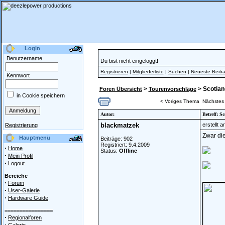
Login
Benutzername
Du bist nicht eingeloggt!
Registrieren
|
Mitgliederliste
|
Suchen
|
Neueste Beitr
Kennwort
>
> Scotland
Foren Übersicht
Tourenvorschläge
in Cookie speichern
< Voriges Thema
Nächstes
Autor:
Betreff: Sc
blackmatzek
erstellt 
Registrierung
Zwar die
Hauptmenü
Beiträge: 902
Registriert: 9.4.2009
·
Home
Status:
Offline
·
Mein Profil
·
Logout
Bereiche
______
·
Forum
·
User-Galerie
·
Hardware Guide
================
·
Regionalforen
·