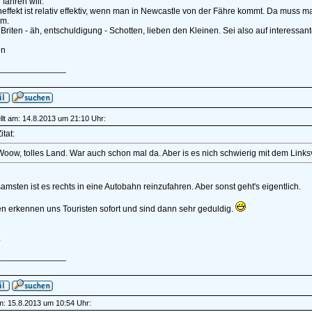
 fahren will.
effekt ist relativ effektiv, wenn man in Newcastle von der Fähre kommt. Da muss ma
am.
Briten - äh, entschuldigung - Schotten, lieben den Kleinen. Sei also auf interessan
in
______________
lt am: 14.8.2013 um 21:10 Uhr:
itat:
Woow, tolles Land. War auch schon mal da. Aber is es nich schwierig mit dem Link
amsten ist es rechts in eine Autobahn reinzufahren. Aber sonst geht's eigentlich.
en erkennen uns Touristen sofort und sind dann sehr geduldig.
.
______________
am: 15.8.2013 um 10:54 Uhr: