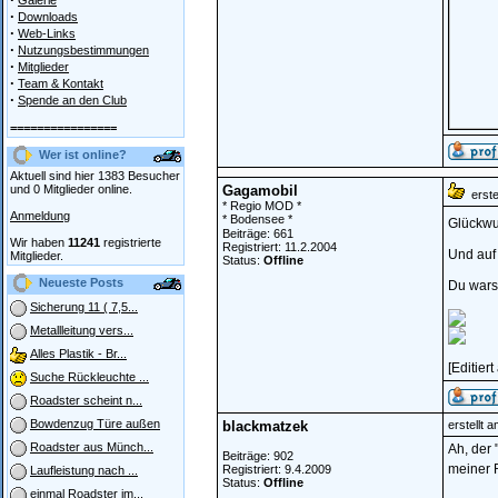
Galerie
·
Downloads
·
Web-Links
·
Nutzungsbestimmungen
·
Mitglieder
·
Team & Kontakt
·
Spende an den Club
================
Wer ist online?
Aktuell sind hier 1383 Besucher
und 0 Mitglieder online.
Gagamobil
erstel
* Regio MOD *
Anmeldung
* Bodensee *
Glückwu
Beiträge: 661
Wir haben
11241
registrierte
Registriert: 11.2.2004
Und auf 
Mitglieder.
Status:
Offline
Neueste Posts
Du warst
Sicherung 11 ( 7,5...
Metallleitung vers...
Alles Plastik - Br...
[Editier
Suche Rückleuchte ...
Roadster scheint n...
Bowdenzug Türe außen
blackmatzek
erstellt 
Roadster aus Münch...
Ah, der 
Beiträge: 902
meiner 
Registriert: 9.4.2009
Laufleistung nach ...
Status:
Offline
einmal Roadster im...