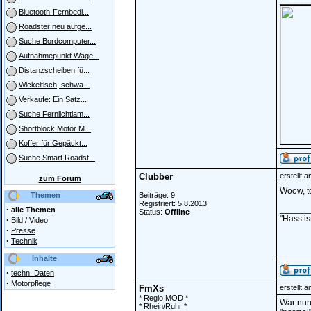
______
Bluetooth-Fernbedi...
Roadster neu aufge...
Suche Bordcomputer...
Aufnahmepunkt Wage...
Distanzscheiben fü...
Wickeltisch, schwa...
Verkaufe: Ein Satz...
Suche Fernlichtlam...
Shortblock Motor M...
Koffer für Gepäckt...
Suche Smart Roadst...
Clubber
erstellt 
zum Forum
Woow, to
Themen
Beiträge: 9
Registriert: 5.8.2013
·
______
alle Themen
Status:
Offline
"Hass is
·
Bild / Video
·
Presse
·
Technik
Inhalte
·
techn. Daten
·
Motorpflege
FmXs
erstellt 
* Regio MOD *
War nun 
* Rhein/Ruhr *