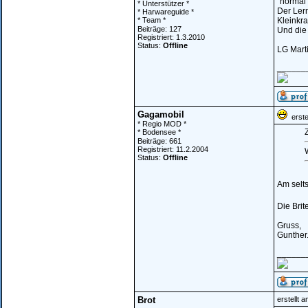
"normal"
* Unterstützer *
Der Lern
* Harwareguide *
* Team *
Kleinkr
Beiträge: 127
Und die 
Registriert: 1.3.2010
Status:
Offline
LG Mart
______
Gagamobil
erstel
* Regio MOD *
Z
* Bodensee *
Beiträge: 661
Registriert: 11.2.2004
Status:
Offline
Am selts
Die Brit
Gruss,
Gunther
______
Brot
erstellt 