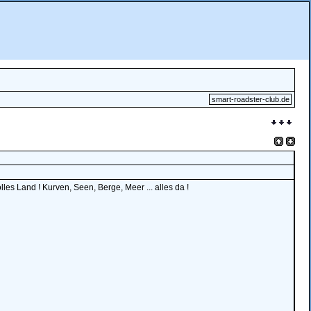
smart-roadster-club.de
olles Land ! Kurven, Seen, Berge, Meer ... alles da !