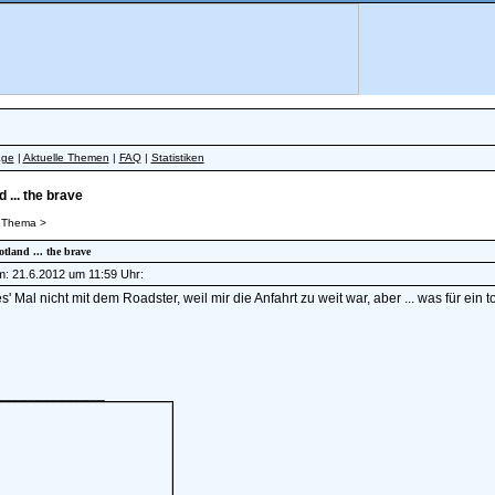
äge
|
Aktuelle Themen
|
FAQ
|
Statistiken
 ... the brave
 Thema >
otland ... the brave
am: 21.6.2012 um 11:59 Uhr:
s' Mal nicht mit dem Roadster, weil mir die Anfahrt zu weit war, aber ... was für ein t
______________