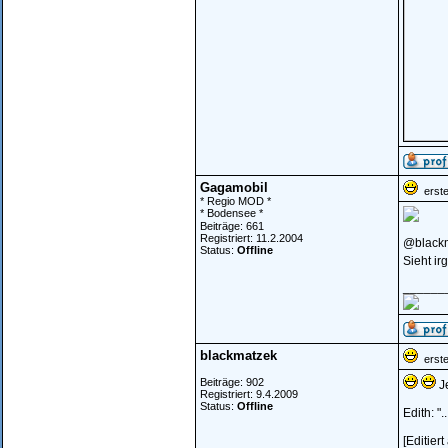
Gagamobil
erstel
* Regio MOD *
* Bodensee *
Beiträge: 661
Registriert: 11.2.2004
@blackm
Status:
Offline
Sieht ir
______
blackmatzek
erstel
Beiträge: 902
Je
Registriert: 9.4.2009
Status:
Offline
Edith: "
[Editier