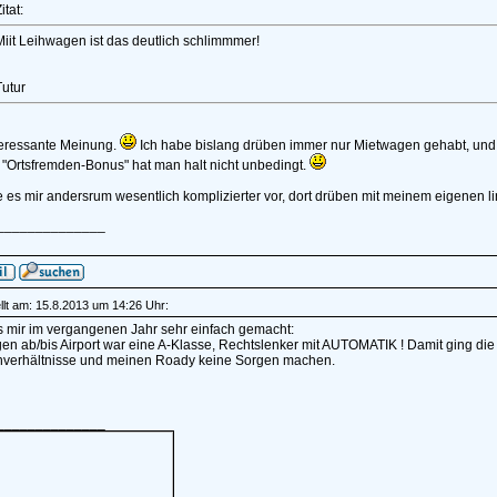
itat:
Miit Leihwagen ist das deutlich schlimmmer!
Tutur
teressante Meinung.
Ich habe bislang drüben immer nur Mietwagen gehabt, und b
"Ortsfremden-Bonus" hat man halt nicht unbedingt.
le es mir andersrum wesentlich komplizierter vor, dort drüben mit meinem eigenen li
______________
lt am: 15.8.2013 um 14:26 Uhr:
s mir im vergangenen Jahr sehr einfach gemacht:
n ab/bis Airport war eine A-Klasse, Rechtslenker mit AUTOMATIK ! Damit ging die
nverhältnisse und meinen Roady keine Sorgen machen.
______________