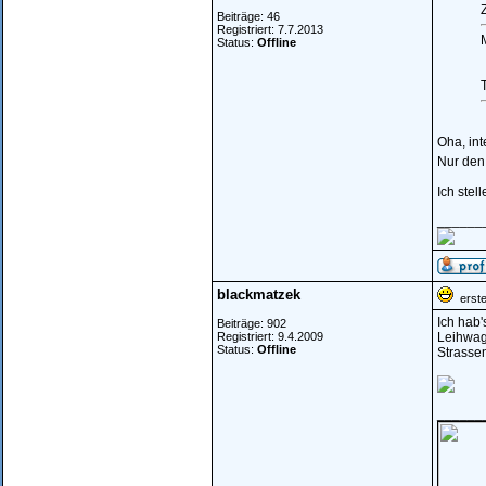
Z
Beiträge: 46
Registriert: 7.7.2013
Status:
Offline
Oha, in
Nur den 
Ich stel
______
blackmatzek
erstel
Ich hab'
Beiträge: 902
Registriert: 9.4.2009
Leihwage
Status:
Offline
Strasse
______