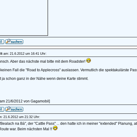
lt am: 21.6.2012 um 16:41 Uhr:
nsch. Aber das nächste mal bitte mit dem Roadster!
keinen Fall die "Road to Applecross" auslassen. Vermutlich die spektakulärste Pas
 ja schon ganz in der Nähe wenn deine Karte stimmt.
t am 21/6/2012 von Gagamobil]
am: 21.6.2012 um 21:32 Uhr:
"Bealach na Bà", der "Cattle Pass" ... den hatte ich in meiner "extended" Planung, a
Route war. Beim nächsten Mal !!