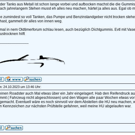
 der Tanks aus Metall ist schon lange vorbei und aufbocken machst die die Gummis
ch jahrelangem Stehen musst eh alles neu machen, härtet ja alles aus. Egal ob man
e zumindest so voll Tanken, das Pumpe und Benzinstandgeber nicht trocken stehen
ast, gammelt dir alles von innen weg.
mal in nem Oldtimerforum schlau lesen, auch bezüglich Dichtgummis. Evtl mit Vas
strocknen hilft
______________
am: 24.10.2023 um 13:46 Uhr:
inen Roadster auch Mal etwas über ein Jahr eingelagert. Hab den Reifendruck auf 
mmt ( Fahrzeug nicht abgeschlossen) und den Wagen alle paar Wochen etwas vor u
gemacht. Eventuell wäre es noch sinnvoll vor dem Abstellen die HU neu machen, w
n Kennzeichen zur nächsten Prüfstelle gefahren, weil meine HU abgelaufen war.