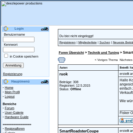
Login
Benutzername
Du bist nicht eingeloggt!
Registrieren
|
Mitgliederliste
|
Suchen
|
Neueste Beitr
Kennwort
>
> Smart
Foren Übersicht
Technik und Tuning
in Cookie speichern
< Voriges Thema
Nächstes
Autor:
Betreff: S
ruok
erstellt 
Registrierung
Hallo Ko
Hauptmenü
Beiträge: 308
angesic
Registriert: 12.5.2015
·
Home
einfach 
Status:
Offline
·
Mein Profil
Verkauft
·
Logout
Wie würd
Bereiche
·
Forum
______
·
User-Galerie
Fisker 
·
Hardware Guide
================
·
Regionalforen
SmartRoadsterCoupe
erstellt 
·