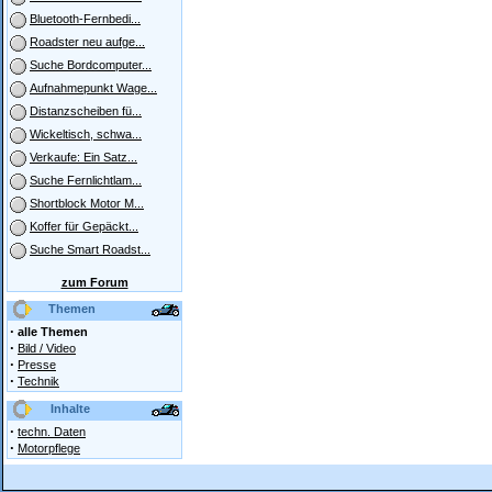
Bluetooth-Fernbedi...
Roadster neu aufge...
Suche Bordcomputer...
Aufnahmepunkt Wage...
Distanzscheiben fü...
Wickeltisch, schwa...
Verkaufe: Ein Satz...
Suche Fernlichtlam...
Shortblock Motor M...
Koffer für Gepäckt...
Suche Smart Roadst...
zum Forum
Themen
·
alle Themen
·
Bild / Video
·
Presse
·
Technik
Inhalte
·
techn. Daten
·
Motorpflege