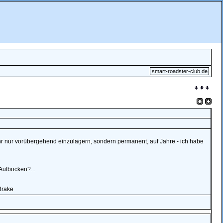
smart-roadster-club.de
r nur vorübergehend einzulagern, sondern permanent, auf Jahre - ich habe
 Aufbocken?...
Brake