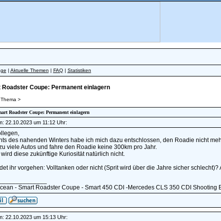
äge
|
Aktuelle Themen
|
FAQ
|
Statistiken
 Roadster Coupe: Permanent einlagern
 Thema >
mart Roadster Coupe: Permanent einlagern
am: 22.10.2023 um 11:12 Uhr:
llegen,
hts des nahenden Winters habe ich mich dazu entschlossen, den Roadie nicht meh
zu viele Autos und fahre den Roadie keine 300km pro Jahr.
 wird diese zukünftige Kuriosität natürlich nicht.
et ihr vorgehen: Volltanken oder nicht (Sprit wird über die Jahre sicher schlecht)?
______________
Ocean - Smart Roadster Coupe - Smart 450 CDI -Mercedes CLS 350 CDI Shooting 
am: 22.10.2023 um 15:13 Uhr: