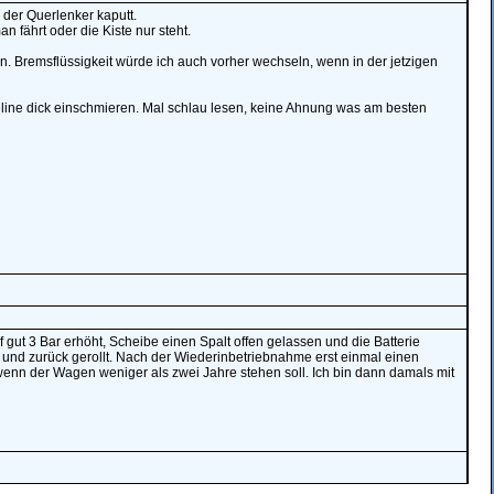
 der Querlenker kaputt.
 fährt oder die Kiste nur steht.
. Bremsflüssigkeit würde ich auch vorher wechseln, wenn in der jetzigen
eline dick einschmieren. Mal schlau lesen, keine Ahnung was am besten
gut 3 Bar erhöht, Scheibe einen Spalt offen gelassen und die Batterie
nd zurück gerollt. Nach der Wiederinbetriebnahme erst einmal einen
enn der Wagen weniger als zwei Jahre stehen soll. Ich bin dann damals mit