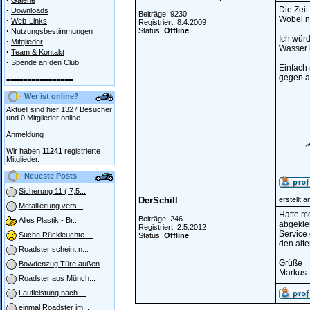
Galerie
·
Die Zeit
Downloads
Beiträge: 9230
Wobei na
·
Web-Links
Registriert: 8.4.2009
·
Status:
Offline
Nutzungsbestimmungen
Ich würd
·
Mitglieder
Wasser h
·
Team & Kontakt
·
Spende an den Club
Einfach 
gegen au
================
______
Wer ist online?
Aktuell sind hier 1327 Besucher
und 0 Mitglieder online.
Anmeldung
Wir haben
11241
registrierte
Mitglieder.
Neueste Posts
Sicherung 11 ( 7,5...
DerSchill
erstellt 
Metallleitung vers...
Hatte me
Beiträge: 246
Alles Plastik - Br...
abgekle
Registriert: 2.5.2012
Service 
Suche Rückleuchte ...
Status:
Offline
den alte
Roadster scheint n...
Grüße
Bowdenzug Türe außen
Markus
Roadster aus Münch...
Laufleistung nach ...
einmal Roadster im...