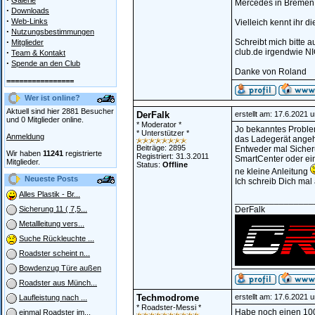
Galerie
Mercedes in Bremen f
·
Downloads
·
Web-Links
Vielleich kennt ihr 
·
Nutzungsbestimmungen
·
Schreibt mich bitte 
Mitglieder
·
club.de irgendwie N
Team & Kontakt
·
Spende an den Club
Danke von Roland
================
Wer ist online?
Aktuell sind hier 2881 Besucher
DerFalk
erstellt am: 17.6.2021 
und 0 Mitglieder online.
* Moderator *
Jo bekanntes Proble
* Unterstützer *
Anmeldung
das Ladegerät angeh
Beiträge: 2895
Entweder mal Sicheru
Wir haben
11241
registrierte
Registriert: 31.3.2011
SmartCenter oder ein
Mitglieder.
Status:
Offline
ne kleine Anleitung
Neueste Posts
Ich schreib Dich mal 
Alles Plastik - Br...
________________
DerFalk
Sicherung 11 ( 7,5...
Metallleitung vers...
Suche Rückleuchte ...
Roadster scheint n...
Bowdenzug Türe außen
Roadster aus Münch...
Techmodrome
erstellt am: 17.6.2021 
Laufleistung nach ...
* Roadster-Messi *
Habe noch einen 100
einmal Roadster im...