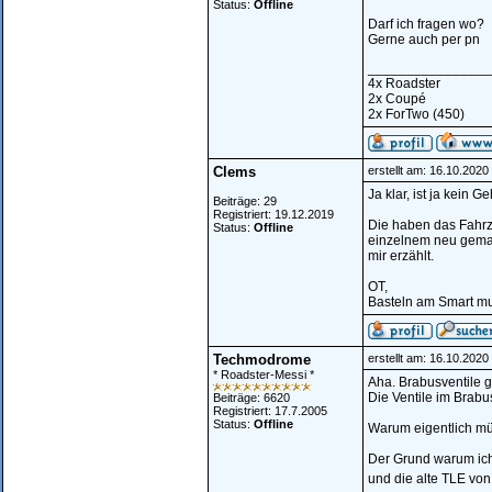
Status:
Offline
Darf ich fragen wo?
Gerne auch per pn
________________
4x Roadster
2x Coupé
2x ForTwo (450)
Clems
erstellt am: 16.10.2020
Ja klar, ist ja kein
Beiträge: 29
Registriert: 19.12.2019
Die haben das Fahrz
Status:
Offline
einzelnem neu gemac
mir erzählt.
OT,
Basteln am Smart mus
Techmodrome
erstellt am: 16.10.202
* Roadster-Messi *
Aha. Brabusventile gib
Die Ventile im Brabu
Beiträge: 6620
Registriert: 17.7.2005
Status:
Offline
Warum eigentlich mü
Der Grund warum ich f
und die alte TLE von