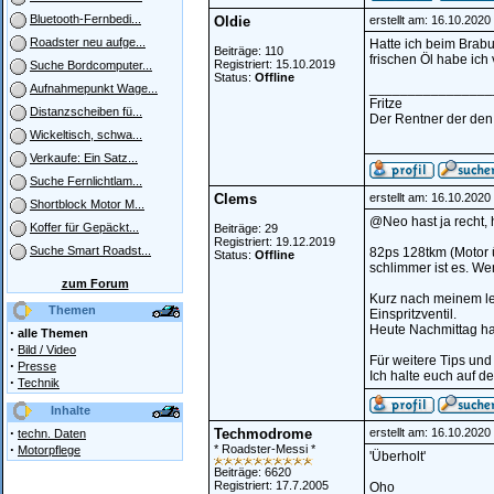
Bluetooth-Fernbedi...
Oldie
erstellt am: 16.10.202
Roadster neu aufge...
Hatte ich beim Brabu
Beiträge: 110
frischen Öl habe ich
Registriert: 15.10.2019
Suche Bordcomputer...
Status:
Offline
________________
Aufnahmepunkt Wage...
Fritze
Distanzscheiben fü...
Der Rentner der den 
Wickeltisch, schwa...
Verkaufe: Ein Satz...
Suche Fernlichtlam...
Clems
erstellt am: 16.10.202
Shortblock Motor M...
@Neo hast ja recht,
Koffer für Gepäckt...
Beiträge: 29
Registriert: 19.12.2019
Suche Smart Roadst...
82ps 128tkm (Motor ü
Status:
Offline
schlimmer ist es. Wen
zum Forum
Kurz nach meinem letz
Themen
Einspritzventil.
Heute Nachmittag hab
·
alle Themen
·
Bild / Video
Für weitere Tips und
·
Presse
Ich halte euch auf 
·
Technik
Inhalte
·
Techmodrome
erstellt am: 16.10.2020
techn. Daten
·
* Roadster-Messi *
Motorpflege
'Überholt'
Beiträge: 6620
Registriert: 17.7.2005
Oho