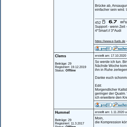
Brücke ab, Ansaugun
einfacher sein wird.
________________
452
Support - wenn Zeit
4*Smart // 3*Audi
-
https://www.e-fuels.de
Clems
erstellt am: 17.10.202
So werde ich tun. Bin
Beiträge: 29
Nächste Woche komm
Registriert: 19.12.2019
ihn in Ruhe zerlegen
Status:
Offline
Danke euch schonmal
Edit:
Morgendlicher Kaltst
geringer der Qualm. 
ich erweitere den Kr
Hummel
erstellt am: 1.11.2020 
Moin,
Beiträge: 29
die Kompression kön
Registriert: 11.3.2017
Status:
Offline