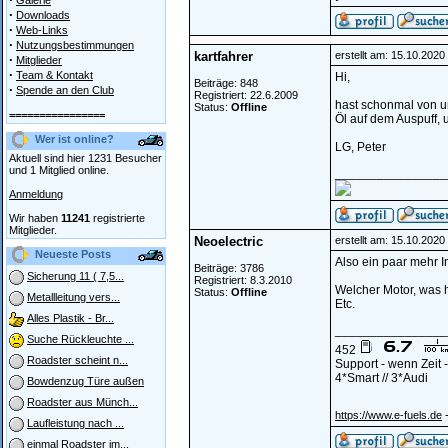
Galerie
·
Downloads
·
Web-Links
·
Nutzungsbestimmungen
kartfahrer
erstellt am: 15.10.202
·
Mitglieder
·
Team & Kontakt
Hi,
Beiträge: 848
·
Spende an den Club
Registriert: 22.6.2009
hast schonmal von u
Status:
Offline
================
Öl auf dem Auspuff, 
Wer ist online?
LG, Peter
Aktuell sind hier 1231 Besucher
und 1 Mitglied online.
________________
Anmeldung
Wir haben
11241
registrierte
Mitglieder.
Neoelectric
erstellt am: 15.10.202
Neueste Posts
Also ein paar mehr I
Beiträge: 3786
Sicherung 11 ( 7,5...
Registriert: 8.3.2010
Welcher Motor, was h
Status:
Offline
Metallleitung vers...
Etc.
Alles Plastik - Br...
________________
Suche Rückleuchte ...
452
Roadster scheint n...
Support - wenn Zeit
4*Smart // 3*Audi
Bowdenzug Türe außen
Roadster aus Münch...
-
https://www.e-fuels.de
Laufleistung nach ...
einmal Roadster im...