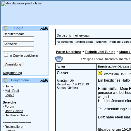
Login
Benutzername
Du bist nicht eingeloggt!
Registrieren
|
Mitgliederliste
|
Suchen
|
Neueste Beiträ
Kennwort
>
>
Foren Übersicht
Technik und Tuning
Motor /
in Cookie speichern
< Voriges Thema
Nächstes Thema >
Autor:
Betreff: starker Ölqualm 
Clems
Registrierung
erstellt am: 15.10.
Hauptmenü
Ein herzliches Hallo 
Beiträge: 29
Registriert: 19.12.2019
·
Home
Status:
Offline
Hiiiiiiiiiiiiiilfe...
·
Mein Profil
genauso wie bei hoch
·
Logout
weg ist.
Hat hier Jemand ein
Bereiche
·
Forum
Teillastentlüftung? Ö
·
User-Galerie
·
Hardware Guide
Edit: habe eben mal
================
·
Regionalforen
[Bearbeitet am 15/1
·