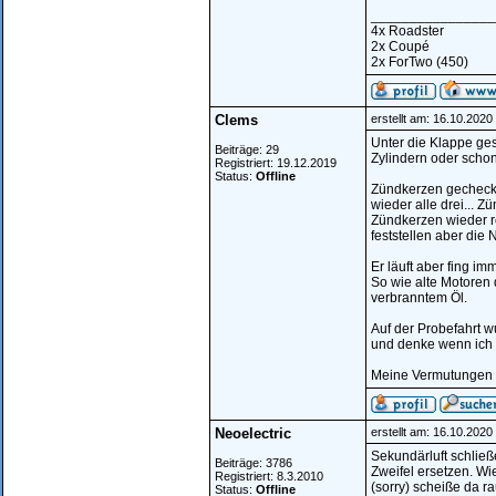
________________
4x Roadster
2x Coupé
2x ForTwo (450)
Clems
erstellt am: 16.10.202
Unter die Klappe ge
Beiträge: 29
Zylindern oder schon 
Registriert: 19.12.2019
Status:
Offline
Zündkerzen gecheckt 
wieder alle drei... 
Zündkerzen wieder r
feststellen aber die
Er läuft aber fing i
So wie alte Motoren 
verbranntem Öl.
Auf der Probefahrt 
und denke wenn ich i
Meine Vermutungen b
Neoelectric
erstellt am: 16.10.202
Sekundärluft schließ
Beiträge: 3786
Zweifel ersetzen. Wi
Registriert: 8.3.2010
(sorry) scheiße da ra
Status:
Offline