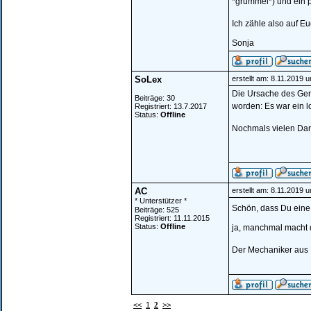
*grummel*) und ein p
Ich zähle also auf E
Sonja
SoLex
erstellt am: 8.11.2019 
Die Ursache des Gerä
Beiträge: 30
worden: Es war ein l
Registriert: 13.7.2017
Status:
Offline
Nochmals vielen Dan
AC
erstellt am: 8.11.2019 
* Unterstützer *
Schön, dass Du ein
Beiträge: 525
Registriert: 11.11.2015
Status:
Offline
ja, manchmal macht d
Der Mechaniker aus 
<<
1
2
>>