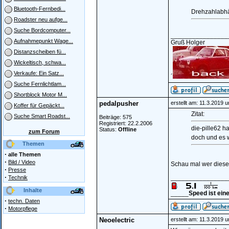
Bluetooth-Fernbedi...
Drehzahlabhän
Roadster neu aufge...
Suche Bordcomputer...
________________
Aufnahmepunkt Wage...
Gruß Holger
Distanzscheiben fü...
Wickeltisch, schwa...
Verkaufe: Ein Satz...
´
Suche Fernlichtlam...
Shortblock Motor M...
pedalpusher
erstellt am: 11.3.2019 
Koffer für Gepäckt...
Zitat:
Suche Smart Roadst...
Beiträge: 575
Registriert: 22.2.2006
die-pille62 h
Status:
Offline
zum Forum
doch und es 
Themen
·
alle Themen
·
Bild / Video
Schau mal wer diese
·
Presse
·
________________
Technik
Inhalte
_____
Speed ist ein
·
techn. Daten
·
Motorpflege
Neoelectric
erstellt am: 11.3.2019 