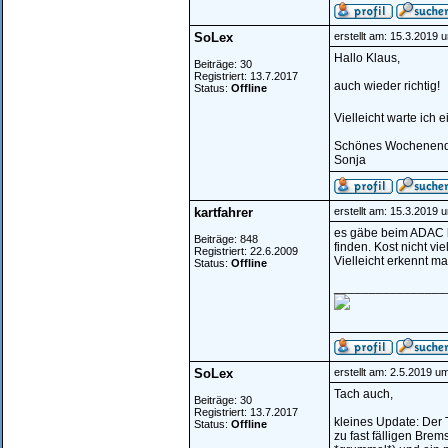
SoLex
erstellt am: 15.3.2019 
Hallo Klaus,
Beiträge: 30
Registriert: 13.7.2017
auch wieder richtig!
Status:
Offline
Vielleicht warte ich ei
Schönes Wochenen
Sonja
kartfahrer
erstellt am: 15.3.2019 
es gäbe beim ADAC 
Beiträge: 848
finden. Kost nicht viel
Registriert: 22.6.2009
Vielleicht erkennt m
Status:
Offline
________________
SoLex
erstellt am: 2.5.2019 u
Tach auch,
Beiträge: 30
Registriert: 13.7.2017
kleines Update: Der 
Status:
Offline
zu fast fälligen Bre