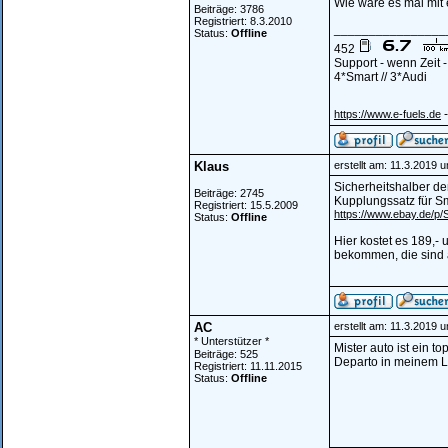
Wie wäre es mal mit
Beiträge: 3786
Registriert: 8.3.2010
________________
Status:
Offline
452
Support - wenn Zeit 
4*Smart // 3*Audi
-
https://www.e-fuels.de
Klaus
erstellt am: 11.3.2019 
Sicherheitshalber de
Beiträge: 2745
Kupplungssatz für S
Registriert: 15.5.2009
https://www.ebay.de/p
Status:
Offline
Hier kostet es 189,- 
bekommen, die sind 
AC
erstellt am: 11.3.2019 
* Unterstützer *
Mister auto ist ein t
Beiträge: 525
Departo in meinem Li
Registriert: 11.11.2015
Status:
Offline