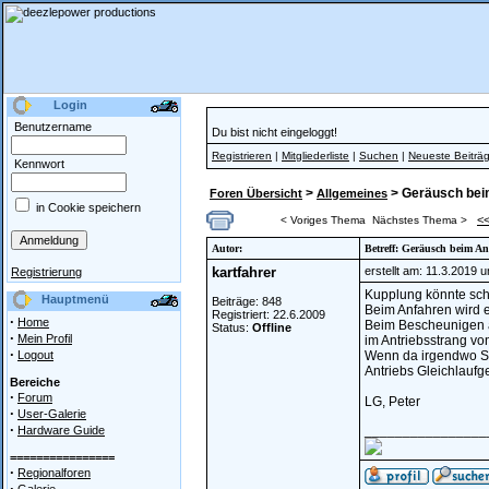
Login
Benutzername
Du bist nicht eingeloggt!
Registrieren
|
Mitgliederliste
|
Suchen
|
Neueste Beiträ
Kennwort
>
> Geräusch bei
Foren Übersicht
Allgemeines
in Cookie speichern
<
< Voriges Thema
Nächstes Thema >
Autor:
Betreff: Geräusch beim A
kartfahrer
erstellt am: 11.3.2019 
Registrierung
Kupplung könnte sch
Hauptmenü
Beiträge: 848
Beim Anfahren wird 
Registriert: 22.6.2009
·
Home
Beim Bescheunigen än
Status:
Offline
·
Mein Profil
im Antriebsstrang vo
·
Logout
Wenn da irgendwo Spi
Antriebs Gleichlaufg
Bereiche
·
Forum
LG, Peter
·
User-Galerie
·
________________
Hardware Guide
================
·
Regionalforen
·