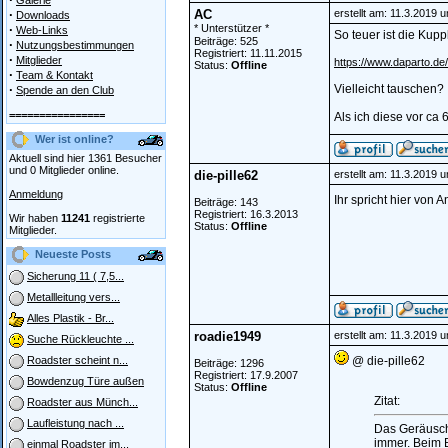
Galerie
·
AC
erstellt am: 11.3.2019 
Downloads
·
* Unterstützer *
Web-Links
So teuer ist die Kupp
Beiträge: 525
·
Nutzungsbestimmungen
Registriert: 11.11.2015
·
Mitglieder
https://www.daparto.d
Status:
Offline
·
Team & Kontakt
·
Vielleicht tauschen?
Spende an den Club
================
Als ich diese vor ca
Wer ist online?
Aktuell sind hier 1361 Besucher
und 0 Mitglieder online.
die-pille62
erstellt am: 11.3.2019 
Anmeldung
Ihr spricht hier von
Beiträge: 143
Registriert: 16.3.2013
Wir haben
11241
registrierte
Status:
Offline
Mitglieder.
Neueste Posts
Sicherung 11 ( 7,5...
Metallleitung vers...
Alles Plastik - Br...
roadie1949
erstellt am: 11.3.2019 
Suche Rückleuchte ...
@ die-pille62
Roadster scheint n...
Beiträge: 1296
Registriert: 17.9.2007
Bowdenzug Türe außen
Status:
Offline
Zitat:
Roadster aus Münch...
Laufleistung nach ...
Das Geräusch 
immer. Beim 
einmal Roadster im...