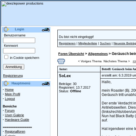
Login
Benutzername
Du bist nicht eingeloggt!
Registrieren
|
Mitgliederliste
|
Suchen
|
Neueste Beiträ
Kennwort
>
> Geräusch bei
Foren Übersicht
Allgemeines
in Cookie speichern
<
< Voriges Thema
Nächstes Thema >
Autor:
Betreff: Geräusch beim A
SoLex
erstellt am: 6.3.2019 u
Registrierung
Hallo,
Hauptmenü
Beiträge: 30
Registriert: 13.7.2017
·
Home
mein Roaster (Bj. 2
Status:
Offline
·
Mein Profil
Geräusch tritt unabh
·
Logout
Der erste Verdacht i
Bereiche
Antriebswellen. Die
·
Forum
(links/rechts/oben/un
·
User-Galerie
Nun hat Black Batty 
·
Hardware Guide
auf.
================
Hat irgendwer eine I
·
Regionalforen
·