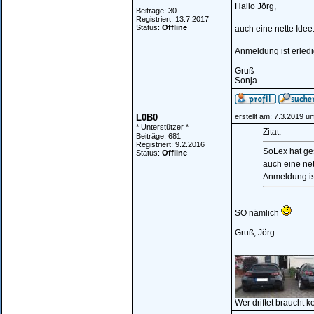
Hallo Jörg,
Beiträge: 30
Registriert: 13.7.2017
Status:
Offline
auch eine nette Idee
Anmeldung ist erledi
Gruß
Sonja
L0B0
erstellt am: 7.3.2019 u
* Unterstützer *
Zitat:
Beiträge: 681
Registriert: 9.2.2016
SoLex hat ge
Status:
Offline
auch eine net
Anmeldung ist
SO nämlich
Gruß, Jörg
________________
Wer driftet braucht k