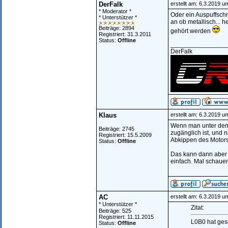
DerFalk
erstellt am: 6.3.2019 u
* Moderator *
Oder ein Auspuffschm
* Unterstützer *
an ob metallisch... h
Beiträge: 2894
gehört werden
Registriert: 31.3.2011
Status:
Offline
________________
DerFalk
Klaus
erstellt am: 6.3.2019 u
Wenn man unter dem
Beiträge: 2745
zugänglich ist, und 
Registriert: 15.5.2009
Abkippen des Motors
Status:
Offline
Das kann dann aber a
einfach. Mal schaue
AC
erstellt am: 6.3.2019 u
* Unterstützer *
Zitat:
Beiträge: 525
Registriert: 11.11.2015
L0B0 hat ges
Status:
Offline