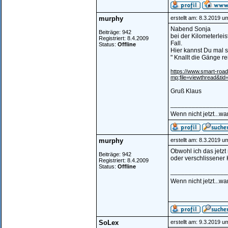
murphy
erstellt am: 8.3.2019 u
Nabend Sonja
Beiträge: 942
bei der Kilometerlei
Registriert: 8.4.2009
Fall.
Status:
Offline
Hier kannst Du mal 
" Knallt die Gänge re
https://www.smart-ro
mp;file=viewthread&ti
Gruß Klaus
________________
Wenn nicht jetzt...w
murphy
erstellt am: 8.3.2019 u
Obwohl ich das jetzt
Beiträge: 942
oder verschlissener 
Registriert: 8.4.2009
Status:
Offline
________________
Wenn nicht jetzt...w
SoLex
erstellt am: 9.3.2019 u