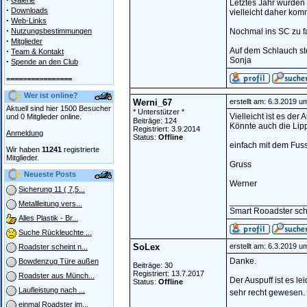
Galerie
Letztes Jahr wurden 
·
Downloads
vielleicht daher ko
·
Web-Links
·
Nutzungsbestimmungen
Nochmal ins SC zu f
·
Mitglieder
·
Auf dem Schlauch s
Team & Kontakt
Sonja
·
Spende an den Club
================
Wer ist online?
Werni_67
erstellt am: 6.3.2019 u
Aktuell sind hier 1500 Besucher
* Unterstützer *
Vielleicht ist es der
und 0 Mitglieder online.
Beiträge: 124
Könnte auch die Lip
Registriert: 3.9.2014
Anmeldung
Status:
Offline
einfach mit dem Fus
Wir haben
11241
registrierte
Mitglieder.
Gruss
Neueste Posts
Werner
Sicherung 11 ( 7,5...
________________
Metallleitung vers...
Smart Rooadster sc
Alles Plastik - Br...
Suche Rückleuchte ...
SoLex
erstellt am: 6.3.2019 u
Roadster scheint n...
Danke.
Bowdenzug Türe außen
Beiträge: 30
Registriert: 13.7.2017
Roadster aus Münch...
Der Auspuff ist es l
Status:
Offline
Laufleistung nach ...
sehr recht gewesen.
einmal Roadster im...