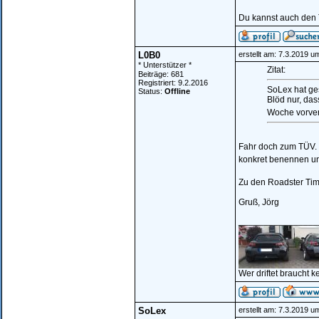
Du kannst auch den
L0B0
erstellt am: 7.3.2019 u
* Unterstützer *
Zitat:
Beiträge: 681
Registriert: 9.2.2016
SoLex hat ge
Status:
Offline
Blöd nur, dass
Woche vorve
Fahr doch zum TÜV. 
konkret benennen un
Zu den Roadster Tim
Gruß, Jörg
________________
Wer driftet braucht k
SoLex
erstellt am: 7.3.2019 u