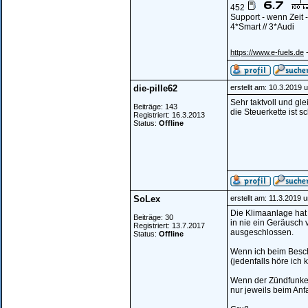
452
Support - wenn Zeit
4*Smart // 3*Audi
-
https://www.e-fuels.de
die-pille62
erstellt am: 10.3.2019 
Sehr taktvoll und gl
Beiträge: 143
die Steuerkette ist s
Registriert: 16.3.2013
Status:
Offline
SoLex
erstellt am: 11.3.2019 
Die Klimaanlage hat n
Beiträge: 30
in nie ein Geräusch
Registriert: 13.7.2017
ausgeschlossen.
Status:
Offline
Wenn ich beim Besch
(jedenfalls höre ich 
Wenn der Zündfunke 
nur jeweils beim An