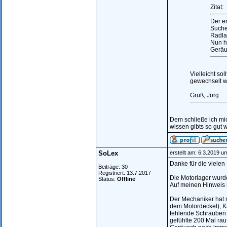
Zitat:
Der e
Suche
Radla
Nun ha
Geräus
Vielleicht so
gewechselt wu
Gruß, Jörg
Dem schließe ich mi
wissen gibts so gut w
SoLex
erstellt am: 6.3.2019 u
Danke für die vielen
Beiträge: 30
Registriert: 13.7.2017
Die Motorlager wurde
Status:
Offline
Auf meinen Hinweis i
Der Mechaniker hat 
dem Motordeckel), K
fehlende Schrauben e
gefühlte 200 Mal rau