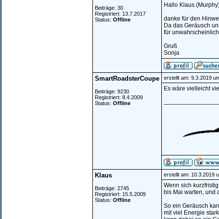
Hallo Klaus (Murphy)
Beiträge: 30
Registriert: 13.7.2017
danke für den Hinwe
Status:
Offline
Da das Geräusch unab
für unwahrscheinlic
Gruß
Sonja
SmartRoadsterCoupe
erstellt am: 9.3.2019 u
Es wäre vielleicht v
Beiträge: 9230
Registriert: 8.4.2009
________________
Status:
Offline
Klaus
erstellt am: 10.3.2019 
Wenn sich kurzfristi
Beiträge: 2745
bis Mai warten, und 
Registriert: 15.5.2009
Status:
Offline
So ein Geräusch kan
mit viel Energie sta