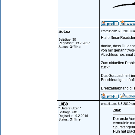
SoLex
erstellt am: 6.3.2019 u
Hallo SmartRoadste
Beiträge: 30
Registriert: 13.7.2017
danke, dass Du denn
Status:
Offline
von mir genannt worde
Abschluss nochmal be
Zum aktuellen Proble
zuck*
Das Geräusch tritt i
Beschleunigen häufi
Drehzahlabhängig ist
L0B0
erstellt am: 6.3.2019 u
* Unterstützer *
Zitat:
Beiträge: 681
Registriert: 9.2.2016
Der erste Ver
Status:
Offline
vermutete ma
Spurstangenkö
Nun hat Black