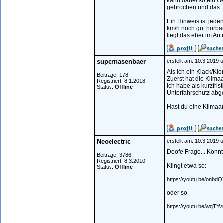
kann dabei so ein G
gebrochen und das T
Ein Hinweis ist jed
km/h noch gut hörbar
liegt das eher im Ant
supernasenbaer
erstellt am: 10.3.2019 
Als ich ein Klack/K
Beiträge: 178
Zuerst hat die Klima
Registriert: 8.1.2018
Ich habe als kurzfr
Status:
Offline
Unterfahrschutz abge
Hast du eine Klimaa
Neoelectric
erstellt am: 10.3.2019 
Doofe Frage... Könnt
Beiträge: 3786
Registriert: 8.3.2010
Klingt etwa so:
Status:
Offline
https://youtu.be/onb
oder so
https://youtu.be/wqTYv
________________