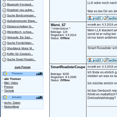
LLK wäre noch nachz
Bluetooth-Fernbedi...
Roadster neu aufge...
War es bei Dir ein ä
Suche Bordcomputer...
Aufnahmepunkt Wage...
Werni_67
erstellt am: 6.3.2019 u
Distanzscheiben fü...
* Unterstützer *
Mein LLK klackert am 
Beiträge: 124
Wickeltisch, schwa...
sonst ist er ruhig bei 
Registriert: 3.9.2014
ist nur beim anfahre
Verkaufe: Ein Satz...
Status:
Offline
Suche Fernlichtlam...
________________
Smart Rooadster sc
Shortblock Motor M...
Koffer für Gepäckt...
Suche Smart Roadst...
SmartRoadsterCoupe
erstellt am: 6.3.2019 u
zum Forum
Ich finde es ehrlich
Themen
Beiträge: 9230
melden an was es la
Registriert: 8.4.2009
·
alle Themen
Status:
Offline
·
Bild / Video
Ich möchte ehrlich n
·
Presse
·
Ist das Geräusch re
Technik
Klinkt es matlallisc
Inhalte
Drehzahlabhängig?
·
techn. Daten
________________
·
Motorpflege