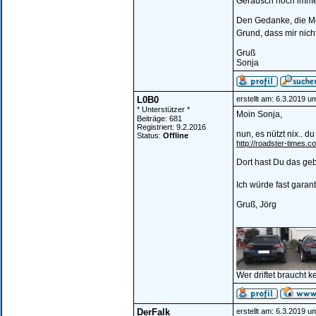
Geräusch noch immer 
Den Gedanke, die Mot
Grund, dass mir nicht
Gruß
Sonja
L0B0
erstellt am: 6.3.2019 u
* Unterstützer *
Moin Sonja,
Beiträge: 681
Registriert: 9.2.2016
nun, es nützt nix..
Status:
Offline
http://roadster-times.c
Dort hast Du das geb
Ich würde fast garan
Gruß, Jörg
________________
Wer driftet braucht k
DerFalk
erstellt am: 6.3.2019 u