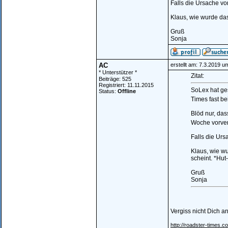
Falls die Ursache vo
Klaus, wie wurde das
Gruß
Sonja
AC
erstellt am: 7.3.2019 u
* Unterstützer *
Zitat:
Beiträge: 525
Registriert: 11.11.2015
SoLex hat ge
Status:
Offline
Times fast be
Blöd nur, dass
Woche vorve
Falls die Urs
Klaus, wie wu
scheint. *Hut
Gruß
Sonja
Vergiss nicht Dich 
http://roadster-times.c