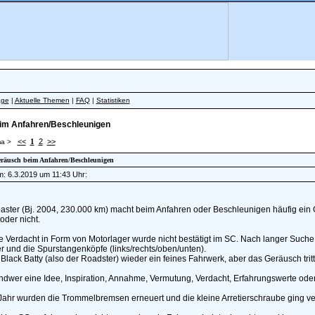
äge
|
Aktuelle Themen
|
FAQ
|
Statistiken
im Anfahren/Beschleunigen
<<
1
2
>>
a >
Geräusch beim Anfahren/Beschleunigen
am: 6.3.2019 um 11:43 Uhr:
ster (Bj. 2004, 230.000 km) macht beim Anfahren oder Beschleunigen häufig ein G
 oder nicht.
e Verdacht in Form von Motorlager wurde nicht bestätigt im SC. Nach langer Such
 und die Spurstangenköpfe (links/rechts/oben/unten).
Black Batty (also der Roadster) wieder ein feines Fahrwerk, aber das Geräusch trit
ndwer eine Idee, Inspiration, Annahme, Vermutung, Verdacht, Erfahrungswerte oder
Jahr wurden die Trommelbremsen erneuert und die kleine Arretierschraube ging ve