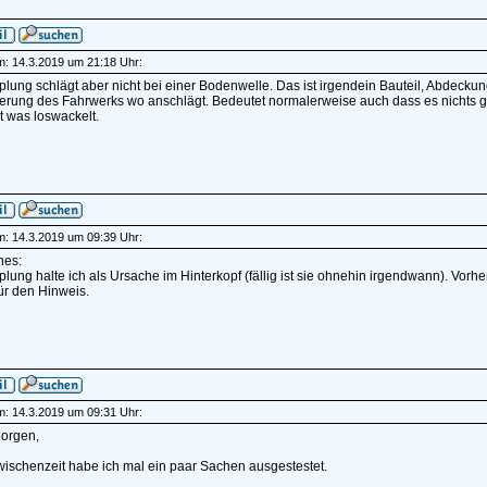
am: 14.3.2019 um 21:18 Uhr:
lung schlägt aber nicht bei einer Bodenwelle. Das ist irgendein Bauteil, Abdeck
erung des Fahrwerks wo anschlägt. Bedeutet normalerweise auch dass es nichts gr
ht was loswackelt.
am: 14.3.2019 um 09:39 Uhr:
nes:
lung halte ich als Ursache im Hinterkopf (fällig ist sie ohnehin irgendwann). Vor
ür den Hinweis.
am: 14.3.2019 um 09:31 Uhr:
orgen,
wischenzeit habe ich mal ein paar Sachen ausgestestet.