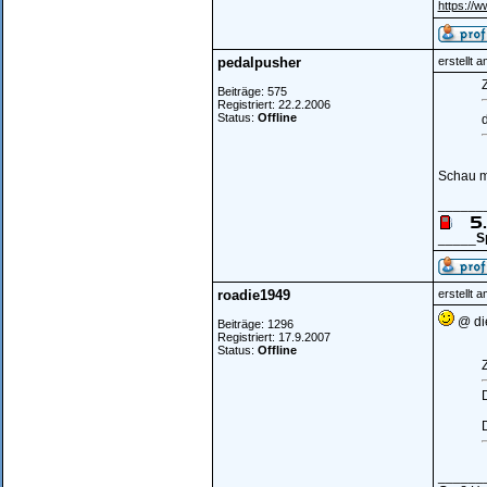
https://w
pedalpusher
erstellt 
Z
Beiträge: 575
Registriert: 22.2.2006
Status:
Offline
Schau m
______
_____
S
roadie1949
erstellt 
@ die
Beiträge: 1296
Registriert: 17.9.2007
Status:
Offline
Z
D
______