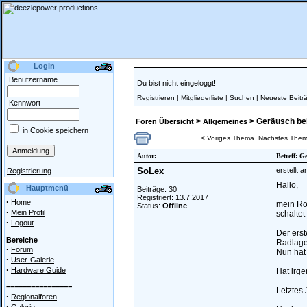
Login
Benutzername
Du bist nicht eingeloggt!
Registrieren
|
Mitgliederliste
|
Suchen
|
Neueste Beitr
Kennwort
>
> Geräusch be
Foren Übersicht
Allgemeines
in Cookie speichern
< Voriges Thema
Nächstes Them
Autor:
Betreff: 
SoLex
erstellt 
Registrierung
Hallo,
Hauptmenü
Beiträge: 30
Registriert: 13.7.2017
·
Home
mein Roa
Status:
Offline
·
Mein Profil
schaltet
·
Logout
Der erst
Bereiche
Radlager
·
Forum
Nun hat 
·
User-Galerie
·
Hardware Guide
Hat irge
================
Letztes 
·
Regionalforen
·