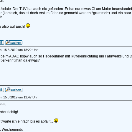
ch,
Update: Der TÜV hat auch nix gefunden. Er hat nur etwas Öl am Motor beanstandet 
 (komisch, das ist doch erst im Februar gemacht worden *grummel*) und ein paar a
h.
e also auf Euch!
am: 15.3.2019 um 18:22 Uhr:
 beim ADAC bspw auch so Hebebühnen mit Rütteleinrichtung um Fahrwerks und Dämpf
ht erkennt man da etwas?
______________
am: 15.3.2019 um 12:47 Uhr:
aus,
der richtig!
t warte ich einfach bis es abfällt...
s Wochenende