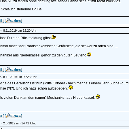
 ins SC zu fahren ohne richtungsweisende Fahne scheint mir recht zwecklos.
 Schlauch stehende Grüße
am: 8.11.2019 um 12:20 Uhr:
dass Du eine Rückmeldung gibst
hmal macht der Roadster komische Geräusche, die schwer zu orten sind.....
haniker aus Niederkassel gehört zu den guten Leutenc
am: 8.11.2019 um 09:23 Uhr:
che des Geräuschs ist nun (Mitte Oktober - nach mehr als einem Jahr Suche) durch 
hse (?!?). Und ich hatte schon aufgebeben.
s vielen Dank an den (super) Mechaniker aus Niederkassel.
am: 2.5.2019 um 14:42 Uhr: