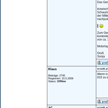
Das Gerä
Inzwisch
Schaumst
der Mitt
nachjust
Zum Gerä
konkrete
von ca.
Motorla
Gruß
Sonja
Klaus
erstellt 
Wenn ich
Beiträge: 2745
033 zu e
Registriert: 15.5.2009
Status:
Offline
AC
erstellt 