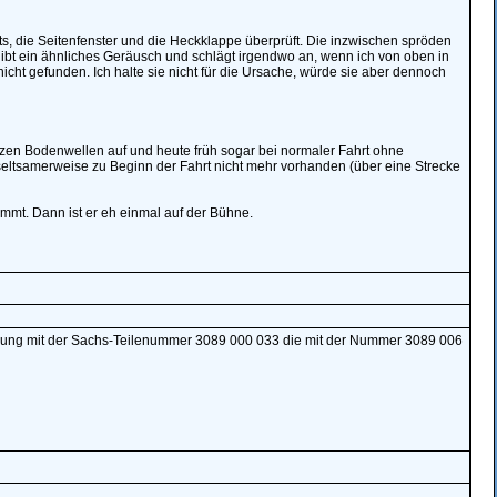
s, die Seitenfenster und die Heckklappe überprüft. Die inzwischen spröden
gibt ein ähnliches Geräusch und schlägt irgendwo an, wenn ich von oben in
icht gefunden. Ich halte sie nicht für die Ursache, würde sie aber dennoch
rzen Bodenwellen auf und heute früh sogar bei normaler Fahrt ohne
seltsamerweise zu Beginn der Fahrt nicht mehr vorhanden (über eine Strecke
mt. Dann ist er eh einmal auf der Bühne.
upplung mit der Sachs-Teilenummer 3089 000 033 die mit der Nummer 3089 006