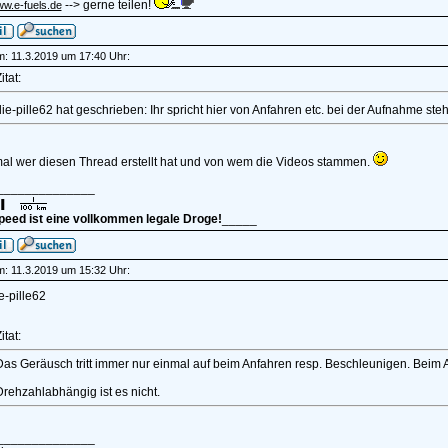
--> gerne teilen!
ww.e-fuels.de
am: 11.3.2019 um 17:40 Uhr:
itat:
die-pille62 hat geschrieben: Ihr spricht hier von Anfahren etc. bei der Aufnahme 
al wer diesen Thread erstellt hat und von wem die Videos stammen.
______________
peed ist eine vollkommen legale Droge!
_____
am: 11.3.2019 um 15:32 Uhr:
-pille62
itat:
Das Geräusch tritt immer nur einmal auf beim Anfahren resp. Beschleunigen. Beim 
rehzahlabhängig ist es nicht.
______________