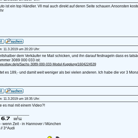
uto ist ein top Händler. Vll mal auch direkt auf deren Seite schauen.Ansonsten kos
hr
am: 11.3.2019 um 20:20 Uhr:
itshalber dem Verkäufer ne Mail schicken, und ihn darauf festnageln dass es tat
ummer 3089 000 033 ist:
www.ebay.de/p/Sachs-3089-000-033-Modul-Kupplung/1604224539
tet es 189,- und damit weit weniger als bei vielen anderen. Ich habe die vor 3 Mon
am: 11.3.2019 um 18:35 Uhr:
e es mal mit einem Video?!
______________
- wenn Zeit - in Hannover / München
// 3*Audi