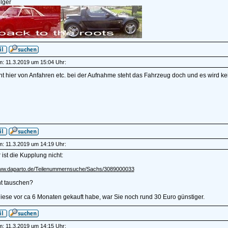
lger
am: 11.3.2019 um 15:04 Uhr:
cht hier von Anfahren etc. bei der Aufnahme steht das Fahrzeug doch und es wird 
am: 11.3.2019 um 14:19 Uhr:
 ist die Kupplung nicht:
www.daparto.de/Teilenummernsuche/Sachs/3089000033
ht tauschen?
diese vor ca 6 Monaten gekauft habe, war Sie noch rund 30 Euro günstiger.
am: 11.3.2019 um 14:15 Uhr: