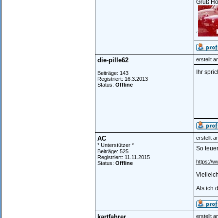
Gruß Ho
´
die-pille62
erstellt 
Ihr spri
Beiträge: 143
Registriert: 16.3.2013
Status:
Offline
AC
erstellt 
* Unterstützer *
So teuer
Beiträge: 525
Registriert: 11.11.2015
https://
Status:
Offline
Vielleic
Als ich 
kartfahrer
erstellt 