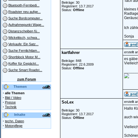
Tach au
Beiträge: 30
Bluetooth-Fernbedi...
Registriert: 13.7.2017
kleines 
Status:
Offline
Roadster neu aufge...
Radlager
Geräusc
Suche Bordcomputer...
Aufnahmepunkt Wage...
Ich zähl
Distanzscheiben fü...
Sonja
Wickeltisch, schwa...
Verkaufe: Ein Satz...
Suche Fernlichtlam...
kartfahrer
erstellt 
Shortblock Motor M...
es gäbe
Beiträge: 848
Vielleic
Koffer für Gepäckt...
Registriert: 22.6.2009
Status:
Offline
Suche Smart Roadst...
______
zum Forum
Themen
·
alle Themen
·
Bild / Video
·
SoLex
erstellt 
Presse
·
Technik
Hallo Kl
Beiträge: 30
Registriert: 13.7.2017
Inhalte
auch wie
Status:
Offline
·
techn. Daten
·
Motorpflege
Vielleich
Schöne