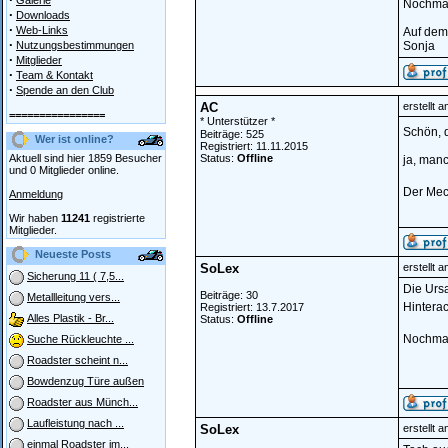
Galerie
Nochmal
·
Downloads
·
Web-Links
Auf dem
·
Nutzungsbestimmungen
Sonja
·
Mitglieder
·
Team & Kontakt
·
Spende an den Club
AC
erstellt 
================
* Unterstützer *
Schön, 
Beiträge: 525
Wer ist online?
Registriert: 11.11.2015
Aktuell sind hier 1859 Besucher
Status:
Offline
ja, manc
und 0 Mitglieder online.
Der Mec
Anmeldung
Wir haben
11241
registrierte
Mitglieder.
Neueste Posts
SoLex
erstellt 
Sicherung 11 ( 7,5...
Die Ursa
Beiträge: 30
Metallleitung vers...
Hinterac
Registriert: 13.7.2017
Alles Plastik - Br...
Status:
Offline
Nochmal
Suche Rückleuchte ...
Roadster scheint n...
Bowdenzug Türe außen
Roadster aus Münch...
Laufleistung nach ...
SoLex
erstellt 
einmal Roadster im...