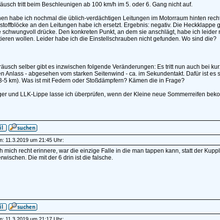
usch tritt beim Beschleunigen ab 100 km/h im 5. oder 6. Gang nicht auf.
en habe ich nochmal die üblich-verdächtigen Leitungen im Motorraum hinten recht
offblöcke an den Leitungen habe ich ersetzt. Ergebnis: negativ. Die Heckklappe 
e schwungvoll drücke. Den konkreten Punkt, an dem sie anschlägt, habe ich leider n
ieren wollen. Leider habe ich die Einstellschrauben nicht gefunden. Wo sind die?
usch selber gibt es inzwischen folgende Veränderungen: Es tritt nun auch bei ku
n Anlass - abgesehen vom starken Seitenwind - ca. im Sekundentakt. Dafür ist es 
 3-5 km). Was ist mit Federn oder Stoßdämpfern? Kämen die in Frage?
ger und LLK-Lippe lasse ich überprüfen, wenn der Kleine neue Sommerreifen bekom
am: 11.3.2019 um 21:45 Uhr:
 mich recht erinnere, war die einzige Falle in die man tappen kann, statt der K
rwischen. Die mit der 6 drin ist die falsche.
am: 11.3.2019 um 21:17 Uhr: