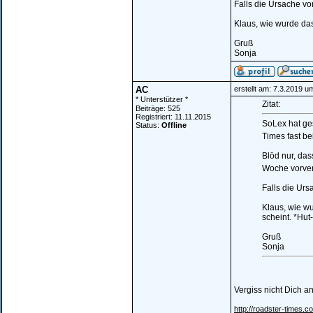
Falls die Ursache vo
Klaus, wie wurde das
Gruß
Sonja
AC
erstellt am: 7.3.2019 u
* Unterstützer *
Zitat:
Beiträge: 525
Registriert: 11.11.2015
SoLex hat ge
Status:
Offline
Times fast be
Blöd nur, dass
Woche vorve
Falls die Urs
Klaus, wie wu
scheint. *Hut
Gruß
Sonja
Vergiss nicht Dich 
http://roadster-times.c