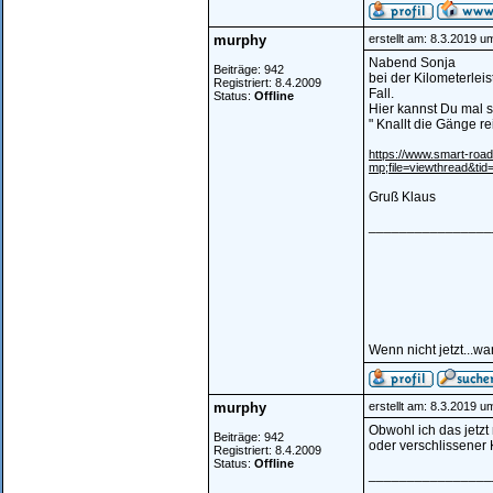
murphy
erstellt am: 8.3.2019 u
Nabend Sonja
Beiträge: 942
bei der Kilometerlei
Registriert: 8.4.2009
Fall.
Status:
Offline
Hier kannst Du mal 
" Knallt die Gänge re
https://www.smart-ro
mp;file=viewthread&ti
Gruß Klaus
________________
Wenn nicht jetzt...w
murphy
erstellt am: 8.3.2019 u
Obwohl ich das jetzt
Beiträge: 942
oder verschlissener 
Registriert: 8.4.2009
Status:
Offline
________________