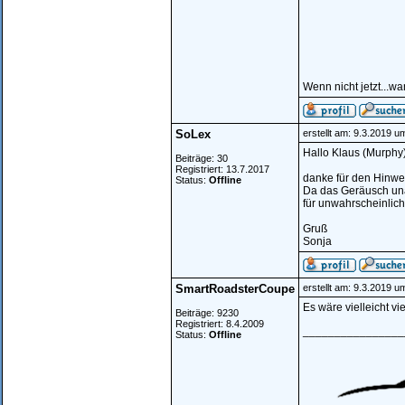
Wenn nicht jetzt...w
SoLex
erstellt am: 9.3.2019 u
Hallo Klaus (Murphy)
Beiträge: 30
Registriert: 13.7.2017
danke für den Hinwe
Status:
Offline
Da das Geräusch unab
für unwahrscheinlic
Gruß
Sonja
SmartRoadsterCoupe
erstellt am: 9.3.2019 u
Es wäre vielleicht v
Beiträge: 9230
Registriert: 8.4.2009
________________
Status:
Offline