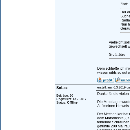
Zitat:
Der e
Suche
Radla
Nun ha
Geräus
Vielleicht so
gewechselt wu
Gruß, Jörg
Dem schließe ich mi
wissen gibts so gut w
SoLex
erstellt am: 6.3.2019 u
Danke für die vielen
Beiträge: 30
Registriert: 13.7.2017
Die Motorlager wurde
Status:
Offline
Auf meinen Hinweis i
Der Mechaniker hat 
dem Motordeckel), K
fehlende Schrauben e
gefühlte 200 Mal rau