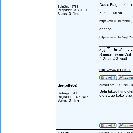
Doofe Frage... Könnt
Beiträge: 3786
Registriert: 8.3.2010
Klingt etwa so:
Status:
Offline
https://youtu.be/onb
oder so
https://youtu.be/wqTYv
________________
452
Support - wenn Zeit
4*Smart // 3*Audi
-
https://www.e-fuels.de
die-pille62
erstellt am: 10.3.2019 
Sehr taktvoll und gl
Beiträge: 143
die Steuerkette ist s
Registriert: 16.3.2013
Status:
Offline
erstellt am: 11.3.2019 