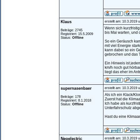
Klaus
erstellt am: 10.3.2019 
Wenn sich kurzfristi
Beiträge: 2745
bis Mai warten, und 
Registriert: 15.5.2009
Status:
Offline
So ein Geräusch kan
mit viel Energie sta
kann dabei so ein G
gebrochen und das T
Ein Hinweis ist jed
km/h noch gut hörbar
liegt das eher im Ant
supernasenbaer
erstellt am: 10.3.2019 
Als ich ein Klack/K
Beiträge: 178
Zuerst hat die Klima
Registriert: 8.1.2018
Ich habe als kurzfr
Status:
Offline
Unterfahrschutz abge
Hast du eine Klimaa
Neoelectric
erstellt am: 10.3.2019 