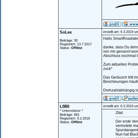
SoLex
erstellt am: 6.3.2019 u
Hallo SmartRoadste
Beiträge: 30
Registriert: 13.7.2017
danke, dass Du denn
Status:
Offline
von mir genannt worde
Abschluss nochmal be
Zum aktuellen Proble
zuck*
Das Geräusch tritt i
Beschleunigen häufi
Drehzahlabhängig ist
L0B0
erstellt am: 6.3.2019 u
* Unterstützer *
Zitat:
Beiträge: 681
Registriert: 9.2.2016
Der erste Ver
Status:
Offline
vermutete ma
Spurstangenkö
Nun hat Black