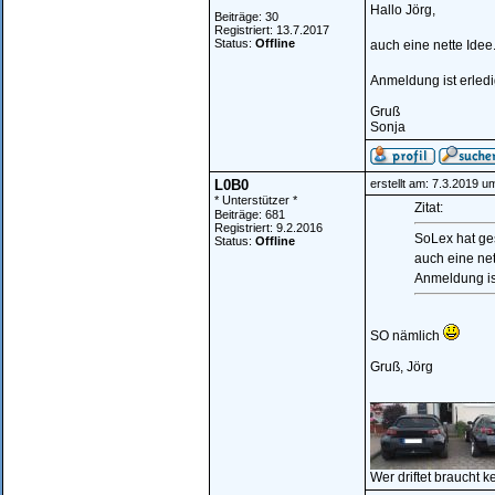
Hallo Jörg,
Beiträge: 30
Registriert: 13.7.2017
Status:
Offline
auch eine nette Idee
Anmeldung ist erledi
Gruß
Sonja
L0B0
erstellt am: 7.3.2019 u
* Unterstützer *
Zitat:
Beiträge: 681
Registriert: 9.2.2016
SoLex hat ge
Status:
Offline
auch eine net
Anmeldung ist
SO nämlich
Gruß, Jörg
________________
Wer driftet braucht k