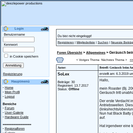
Login
Benutzername
Du bist nicht eingeloggt!
Registrieren
|
Mitgliederliste
|
Suchen
|
Neueste Beiträ
Kennwort
>
> Geräusch bei
Foren Übersicht
Allgemeines
in Cookie speichern
<
< Voriges Thema
Nächstes Thema >
Autor:
Betreff: Geräusch beim A
SoLex
erstellt am: 6.3.2019 u
Registrierung
Hallo,
Hauptmenü
Beiträge: 30
Registriert: 13.7.2017
·
Home
mein Roaster (Bj. 2
Status:
Offline
·
Mein Profil
Geräusch tritt unabh
·
Logout
Der erste Verdacht i
Bereiche
Antriebswellen. Die
·
Forum
(links/rechts/oben/un
·
User-Galerie
Nun hat Black Batty 
·
Hardware Guide
auf.
================
Hat irgendwer eine I
·
Regionalforen
·