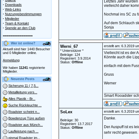
Galerie
Letztes Jahr wurden 
·
Downloads
vielleicht daher ko
·
Web-Links
·
Nutzungsbestimmungen
Nochmal ins SC zu f
·
Mitglieder
·
Auf dem Schlauch s
Team & Kontakt
Sonja
·
Spende an den Club
================
Wer ist online?
Werni_67
erstellt am: 6.3.2019 u
Aktuell sind hier 1440 Besucher
* Unterstützer *
Vielleicht ist es der
und 0 Mitglieder online.
Beiträge: 124
Könnte auch die Lip
Registriert: 3.9.2014
Anmeldung
Status:
Offline
einfach mit dem Fus
Wir haben
11241
registrierte
Mitglieder.
Gruss
Neueste Posts
Werner
Sicherung 11 ( 7,5...
________________
Metallleitung vers...
Smart Rooadster sc
Alles Plastik - Br...
Suche Rückleuchte ...
SoLex
erstellt am: 6.3.2019 u
Roadster scheint n...
Danke.
Bowdenzug Türe außen
Beiträge: 30
Registriert: 13.7.2017
Roadster aus Münch...
Der Auspuff ist es l
Status:
Offline
Laufleistung nach ...
sehr recht gewesen.
einmal Roadster im...