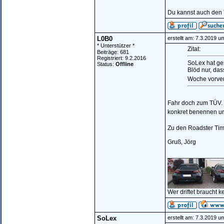
Du kannst auch den
L0B0
erstellt am: 7.3.2019 u
* Unterstützer *
Zitat:
Beiträge: 681
Registriert: 9.2.2016
SoLex hat ge
Status:
Offline
Blöd nur, dass
Woche vorve
Fahr doch zum TÜV. 
konkret benennen un
Zu den Roadster Tim
Gruß, Jörg
________________
Wer driftet braucht k
SoLex
erstellt am: 7.3.2019 u