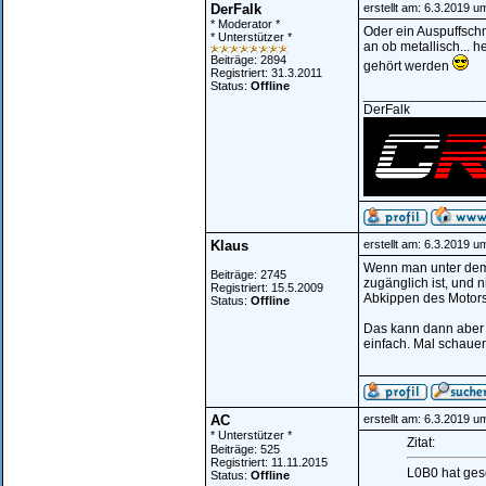
DerFalk
erstellt am: 6.3.2019 u
* Moderator *
Oder ein Auspuffschm
* Unterstützer *
an ob metallisch... h
Beiträge: 2894
gehört werden
Registriert: 31.3.2011
Status:
Offline
________________
DerFalk
Klaus
erstellt am: 6.3.2019 u
Wenn man unter dem
Beiträge: 2745
zugänglich ist, und 
Registriert: 15.5.2009
Abkippen des Motors
Status:
Offline
Das kann dann aber a
einfach. Mal schaue
AC
erstellt am: 6.3.2019 u
* Unterstützer *
Zitat:
Beiträge: 525
Registriert: 11.11.2015
L0B0 hat ges
Status:
Offline