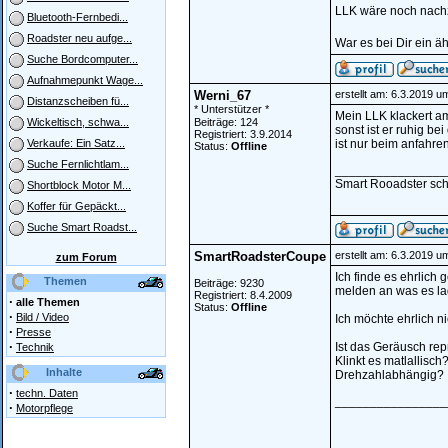
LLK wäre noch nachz
Bluetooth-Fernbedi...
Roadster neu aufge...
War es bei Dir ein ä
Suche Bordcomputer...
Aufnahmepunkt Wage...
Werni_67
erstellt am: 6.3.2019 u
Distanzscheiben fü...
* Unterstützer *
Mein LLK klackert am 
Beiträge: 124
Wickeltisch, schwa...
sonst ist er ruhig bei 
Registriert: 3.9.2014
ist nur beim anfahre
Verkaufe: Ein Satz...
Status:
Offline
Suche Fernlichtlam...
________________
Smart Rooadster sc
Shortblock Motor M...
Koffer für Gepäckt...
Suche Smart Roadst...
SmartRoadsterCoupe
erstellt am: 6.3.2019 u
zum Forum
Ich finde es ehrlich
Themen
Beiträge: 9230
melden an was es la
Registriert: 8.4.2009
·
alle Themen
Status:
Offline
·
Bild / Video
Ich möchte ehrlich n
·
Presse
·
Ist das Geräusch re
Technik
Klinkt es matlallisc
Inhalte
Drehzahlabhängig?
·
techn. Daten
________________
·
Motorpflege