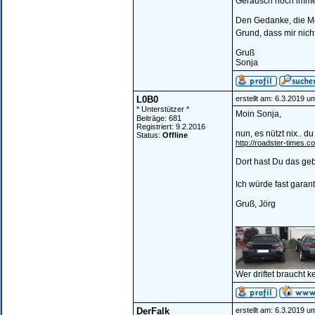
Geräusch noch immer 
Den Gedanke, die Mot
Grund, dass mir nicht
Gruß
Sonja
L0B0
erstellt am: 6.3.2019 u
* Unterstützer *
Moin Sonja,
Beiträge: 681
Registriert: 9.2.2016
nun, es nützt nix..
Status:
Offline
http://roadster-times.c
Dort hast Du das geb
Ich würde fast garan
Gruß, Jörg
________________
Wer driftet braucht k
DerFalk
erstellt am: 6.3.2019 u