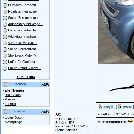
Bluetooth-Fernbedi...
Roadster neu aufge...
Suche Bordcomputer...
Aufnahmepunkt Wage...
Distanzscheiben fü...
Wickeltisch, schwa...
Verkaufe: Ein Satz...
Suche Fernlichtlam...
Shortblock Motor M...
Koffer für Gepäckt...
Suche Smart Roadst...
_________________
zum Forum
Themen
·
alle Themen
·
Bild / Video
·
Presse
·
Technik
Inhalte
AC
erstellt am: 13.4.2018 um
·
techn. Daten
* Unterstützer *
·
Mitlesekommentar
Motorpflege
Beiträge: 525
Registriert: 11.11.2015
Status:
Offline