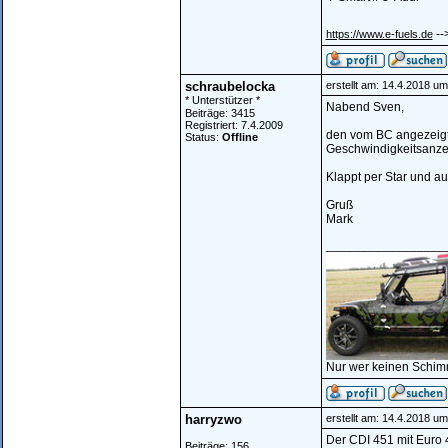
--
https://www.e-fuels.de
schraubelocka
erstellt am: 14.4.2018 um
* Unterstützer *
Nabend Sven,
Beiträge: 3415
Registriert: 7.4.2009
den vom BC angezeigt
Status:
Offline
Geschwindigkeitsanze
Klappt per Star und au
Gruß
Mark
_________________
Nur wer keinen Schim
harryzwo
erstellt am: 14.4.2018 um
Der CDI 451 mit Euro 4
Beiträge: 156