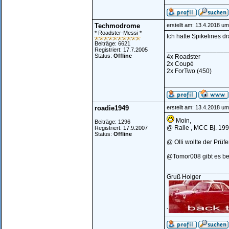
Techmodrome
erstellt am: 13.4.2018 um
* Roadster-Messi *
Ich hatte Spikelines d
Beiträge: 6621
_________________
Registriert: 17.7.2005
Status:
Offline
4x Roadster
2x Coupé
2x ForTwo (450)
roadie1949
erstellt am: 13.4.2018 um
Moin,
Beiträge: 1296
@ Ralle , MCC Bj. 19
Registriert: 17.9.2007
Status:
Offline
@ Olli wollte der Prüfe
@Tomor008 gibt es be
_________________
Gruß Holger
´