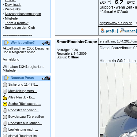
Galerie
452
·
Downloads
Support - wenn Zeit -
·
Web-Links
4*Smart // 3*Audi
·
Nutzungsbestimmungen
·
Mitglieder
·
--
Team & Kontakt
https://www.e-fuels.de
·
Spende an den Club
================
SmartRoadsterCoupe
erstellt am: 13.4.2018 um
Wer ist online?
Diesel Bauzeitraum 03
Aktuell sind hier 2086 Besucher
Beiträge: 9230
und 0 Mitglieder online.
Registriert: 8.4.2009
Status:
Offline
Anmeldung
Hier mein Würfelchen:
Wir haben
11241
registrierte
Mitglieder.
Neueste Posts
Sicherung 11 ( 7,5...
Metallleitung vers...
Alles Plastik - Br...
Suche Rückleuchte ...
Roadster scheint n...
Bowdenzug Türe außen
Roadster aus Münch...
Laufleistung nach ...
einmal Roadster im...