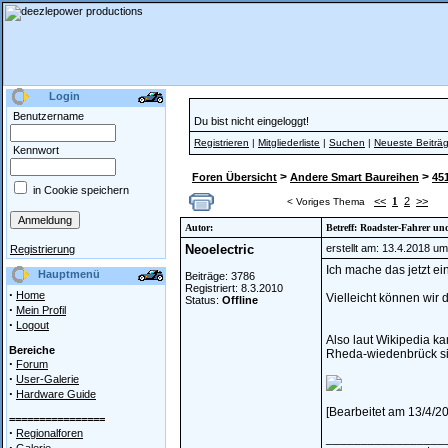
Login
Benutzername
Du bist nicht eingeloggt!
Registrieren
|
Mitgliederliste
|
Suchen
|
Neueste Beiträ
Kennwort
>
>
Foren Übersicht
Andere Smart Baureihen
451
in Cookie speichern
<<
1
2
>>
< Voriges Thema
Autor:
Betreff: Roadster-Fahrer un
Neoelectric
erstellt am: 13.4.2018 um
Registrierung
Ich mache das jetzt ei
Hauptmenü
Beiträge: 3786
Registriert: 8.3.2010
·
Home
Vielleicht können wir 
Status:
Offline
·
Mein Profil
·
Logout
Also laut Wikipedia ka
Bereiche
Rheda-wiedenbrück sin
·
Forum
·
User-Galerie
·
Hardware Guide
[Bearbeitet am 13/4/20
================
·
Regionalforen
_________________
·