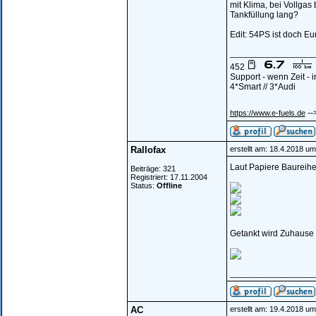
mit Klima, bei Vollgas
Tankfüllung lang?
Edit: 54PS ist doch Eu
_________________
452
Support - wenn Zeit -
4*Smart // 3*Audi
--
https://www.e-fuels.de
Rallofax
erstellt am: 18.4.2018 um
Laut Papiere Baureih
Beiträge: 321
Registriert: 17.11.2004
Status:
Offline
Getankt wird Zuhause
_________________
AC
erstellt am: 19.4.2018 um