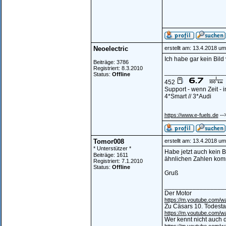
Neoelectric
erstellt am: 13.4.2018 um
Ich habe gar kein Bild
Beiträge: 3786
Registriert: 8.3.2010
_________________
Status:
Offline
452
Support - wenn Zeit -
4*Smart // 3*Audi
--
https://www.e-fuels.de
Tomor008
erstellt am: 13.4.2018 um
* Unterstützer *
Habe jetzt auch kein 
Beiträge: 1611
ähnlichen Zahlen kom
Registriert: 7.1.2010
Status:
Offline
Gruß
_________________
Der Motor
https://m.youtube.com
Zu Cäsars 10. Todest
https://m.youtube.com/
Wer kennt nicht auch d