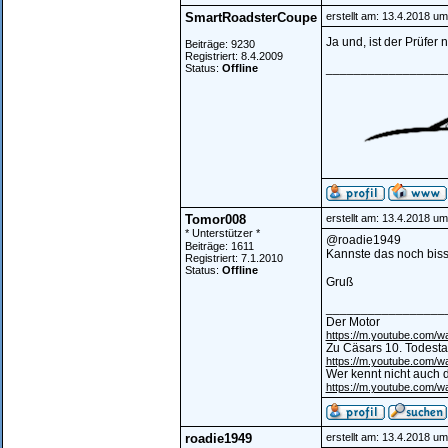
SmartRoadsterCoupe
erstellt am: 13.4.2018 um
Ja und, ist der Prüfer 
Beiträge: 9230
Registriert: 8.4.2009
_________________
Status:
Offline
Tomor008
erstellt am: 13.4.2018 um
* Unterstützer *
@roadie1949
Beiträge: 1611
Kannste das noch bissl
Registriert: 7.1.2010
Status:
Offline
Gruß
_________________
Der Motor
https://m.youtube.com
Zu Cäsars 10. Todest
https://m.youtube.com/
Wer kennt nicht auch d
https://m.youtube.com
roadie1949
erstellt am: 13.4.2018 um