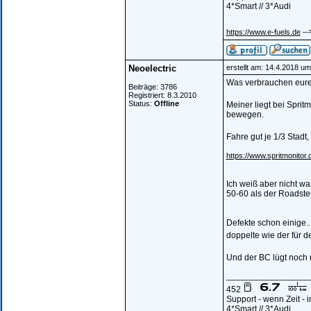
4*Smart // 3*Audi
--
https://www.e-fuels.de
Neoelectric
erstellt am: 14.4.2018 um
Was verbrauchen eure 
Beiträge: 3786
Registriert: 8.3.2010
Status:
Offline
Meiner liegt bei Spritm
bewegen.
Fahre gut je 1/3 Stad
https://www.spritmonitor.
Ich weiß aber nicht wa
50-60 als der Roadster
Defekte schon einige...
doppelte wie der für d
Und der BC lügt noch 
_________________
452
Support - wenn Zeit -
4*Smart // 3*Audi