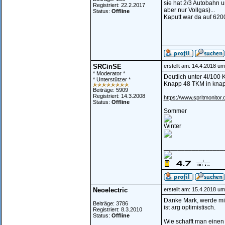
sie hat 2/3 Autobahn 
Registriert: 22.2.2017
aber nur Vollgas)...
Status:
Offline
Kaputt war da auf 6200
SRCinSE
erstellt am: 14.4.2018 um
* Moderator *
Deutlich unter 4l/10
* Unterstützer *
Knapp 48 TKM in knapp 
Beiträge: 5909
Registriert: 14.3.2008
https://www.spritmonitor.
Status:
Offline
Sommer
Winter
_________________
Neoelectric
erstellt am: 15.4.2018 um
Danke Mark, werde mic
Beiträge: 3786
ist arg optimistisch.
Registriert: 8.3.2010
Status:
Offline
Wie schafft man einen