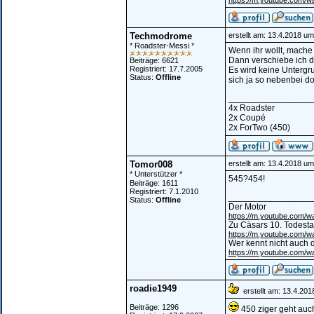
https://m.youtube.com
Techmodrome
erstellt am: 13.4.2018 um
* Roadster-Messi *
Wenn ihr wollt, mache
Dann verschiebe ich d
Beiträge: 6621
Registriert: 17.7.2005
Es wird keine Unterg
Status:
Offline
sich ja so nebenbei do
_________________
4x Roadster
2x Coupé
2x ForTwo (450)
Tomor008
erstellt am: 13.4.2018 um
* Unterstützer *
545?454!
Beiträge: 1611
Registriert: 7.1.2010
_________________
Status:
Offline
Der Motor
https://m.youtube.com
Zu Cäsars 10. Todest
https://m.youtube.com/
Wer kennt nicht auch d
https://m.youtube.com
roadie1949
erstellt am: 13.4.201
Beiträge: 1296
450 ziger geht auc