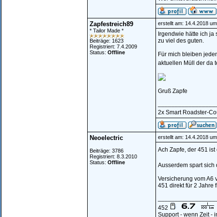
Zapfestreich89
erstellt am: 14.4.2018 um
* Tailor Made *
Irgendwie hätte ich ja
zu viel des guten.
Beiträge: 1623
Registriert: 7.4.2009
Status:
Offline
Für mich bleiben jede
aktuellen Müll der da t
Gruß Zapfe
_________________
2x Smart Roadster-Coupé
Neoelectric
erstellt am: 14.4.2018 um
Ach Zapfe, der 451 is
Beiträge: 3786
Registriert: 8.3.2010
Status:
Offline
Ausserdem spart sich d
Versicherung vom A6 vo
451 direkt für 2 Jahre f
_________________
452
Support - wenn Zeit -