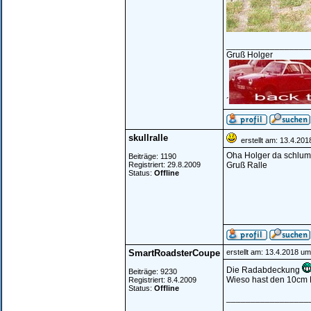
_________________
Gruß Holger
´
skullralle
erstellt am: 13.4.201
Oha Holger da schlumm
Beiträge: 1190
Registriert: 29.8.2009
Gruß Ralle
Status:
Offline
SmartRoadsterCoupe
erstellt am: 13.4.2018 um
Die Radabdeckung
Beiträge: 9230
Wieso hast den 10cm 
Registriert: 8.4.2009
Status:
Offline
_________________