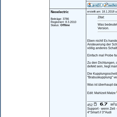
Neoelectric
erstellt am: 18.1.2018 
Zitat:
Beiträge: 3786
Registriert: 8.3.2010
Was bedeutet
Status:
Offline
Version.
Eben nicht! Es hande
Ansteuerung der Scha
völlig anderes Schalt
Einfach mal Probe f
Zu den Dichtungen, d
defekt sein, liegt ma
Die Kupplungsscheibe
"Brabuskupplung" ver
Was ist überhaupt d
Edit: Mahlzeit Matze
________________
452
Support - wenn Zeit 
4*Smart // 3*Audi