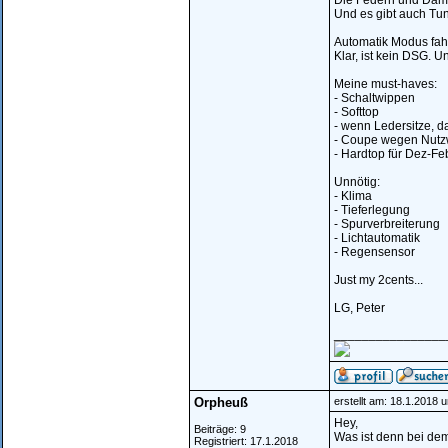
Die Federn und Dämp
Und es gibt auch Tu
Automatik Modus fahr 
Klar, ist kein DSG. U
Meine must-haves:
- Schaltwippen
- Softtop
- wenn Ledersitze, d
- Coupe wegen Nutz
- Hardtop für Dez-Fe
Unnötig:
- Klima
- Tieferlegung
- Spurverbreiterung
- Lichtautomatik
- Regensensor
Just my 2cents...
LG, Peter
________________
Orpheuß
erstellt am: 18.1.2018 
Hey,
Beiträge: 9
Was ist denn bei de
Registriert: 17.1.2018