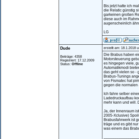
Bis jetzt hatte ich m
die Relatic günstig 
garkeinen großen Re
diese auch im Rahmen
augenscheinlich ähnli
LG
Dude
erstellt am: 18.1.2018 
Die Brabus haben ei
Beiträge: 4358
Motorsteuerung gebas
Registriert: 17.12.2009
es hingegen viele, g
Status:
Offline
Automatikmodi bieten
das geht vielen so -
Brabus-Tunings ange
von Fismatec hat pi
gegen die normalen a
Ich fahre selber eine
Ladedruckaufbau kom
mehr kann und will. 
Ja, der Innenraum is
2005-Xclusive) Spoi
Brabusfahrwerk ist g
träge und es gibt nu
was einem das Brabus
________________