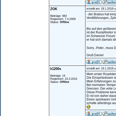
ZOK
erstellt am: 18.1.2018 
- der Brabus hat ein
Beiträge: 983
Ventilführungen, Zyli
Registriert: 7.4.2009
Status:
Offline
Bis auf den größeren
ist der Rumpfmotor i
im Schweizer Forum 
er hat sich damals 
Sorry...Peter...muss 
Gruß Daniel
k1200s
erstellt am: 19.1.2018 
Mein erster Roadster
Beiträge: 14
Die Einspritzdüsen s
Registriert: 23.3.2016
Mein Erfahrungen zu
Status:
Offline
Bei normalen Tempera
Grenzen. Die volle Le
Diese Probleme kennt
Er ist von daher daue
Einen spürbaren Unte
schalte allerdings a