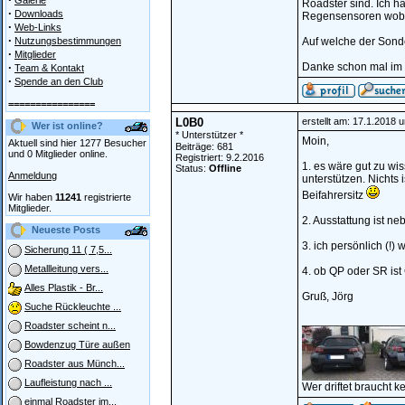
Galerie
Roadster sind. Ich 
·
Downloads
Regensensoren wobei
·
Web-Links
·
Nutzungsbestimmungen
Auf welche der Sonde
·
Mitglieder
·
Danke schon mal im 
Team & Kontakt
·
Spende an den Club
================
L0B0
erstellt am: 17.1.2018 
Wer ist online?
* Unterstützer *
Moin,
Aktuell sind hier 1277 Besucher
Beiträge: 681
und 0 Mitglieder online.
Registriert: 9.2.2016
1. es wäre gut zu wi
Status:
Offline
Anmeldung
unterstützen. Nichts 
Beifahrersitz
Wir haben
11241
registrierte
Mitglieder.
2. Ausstattung ist n
Neueste Posts
3. ich persönlich (!
Sicherung 11 ( 7,5...
Metallleitung vers...
4. ob QP oder SR is
Alles Plastik - Br...
Gruß, Jörg
Suche Rückleuchte ...
________________
Roadster scheint n...
Bowdenzug Türe außen
Roadster aus Münch...
Laufleistung nach ...
Wer driftet braucht k
einmal Roadster im...