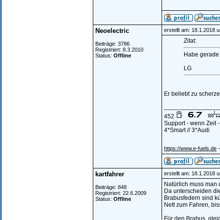
Neoelectric
erstellt am: 18.1.2018 
Zitat:
Beiträge: 3786
Registriert: 8.3.2010
Habe gerade g
Status:
Offline
LG
Er beliebt zu scherz
________________
452
Support - wenn Zeit 
4*Smart // 3*Audi
-
https://www.e-fuels.de
kartfahrer
erstellt am: 18.1.2018 
Natürlich muss man d
Beiträge: 848
Da unterscheiden di
Registriert: 22.6.2009
Brabusfedern sind kü
Status:
Offline
Nett zum Fahren, bi
Für den Brabus, gle