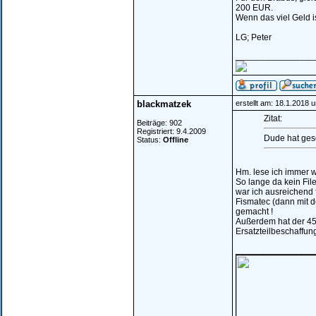
200 EUR.
Wenn das viel Geld is
LG; Peter
________________
blackmatzek
erstellt am: 18.1.2018 
Zitat:
Beiträge: 902
Registriert: 9.4.2009
Dude hat gesc
Status:
Offline
Hm. lese ich immer w
So lange da kein Fil
war ich ausreichend 
Fismatec (dann mit 
gemacht !
Außerdem hat der 45k
Ersatzteilbeschaffun
________________