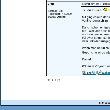
ZOK
erstellt am: 19.1.2018 
Ja...die Düsen...
di
Beiträge: 983
Registriert: 7.4.2009
Status:
Offline
Mit ging es rein dar
Ventile identisch zum
Da ich schon einiges
bin....weiß ich das
noch original unterm A
IAT zwar länger kühle
dem 60kWler ausgegl
Wenn man natürlich 
Geschichte wirds inte
Daniel
PS: mein Projekt dies
<<
1
2
>>
Impressu