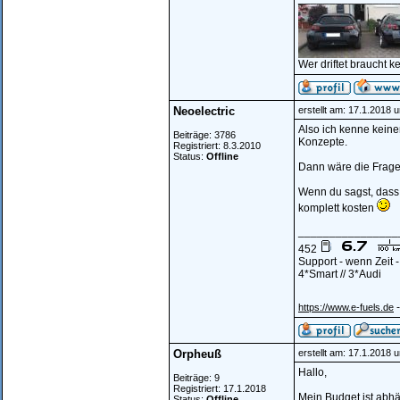
Wer driftet braucht k
Neoelectric
erstellt am: 17.1.2018 
Also ich kenne kein
Beiträge: 3786
Konzepte.
Registriert: 8.3.2010
Status:
Offline
Dann wäre die Frage
Wenn du sagst, dass 
komplett kosten
________________
452
Support - wenn Zeit 
4*Smart // 3*Audi
-
https://www.e-fuels.de
Orpheuß
erstellt am: 17.1.2018 
Hallo,
Beiträge: 9
Registriert: 17.1.2018
Mein Budget ist abhä
Status:
Offline