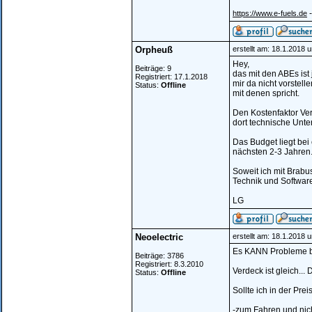
-
https://www.e-fuels.de
Orpheuß
erstellt am: 18.1.2018 
Hey,
Beiträge: 9
das mit den ABEs ist
Registriert: 17.1.2018
mir da nicht vorstel
Status:
Offline
mit denen spricht.
Den Kostenfaktor Ve
dort technische Unte
Das Budget liegt bei
nächsten 2-3 Jahren
Soweit ich mit Brabu
Technik und Software
LG
Neoelectric
erstellt am: 18.1.2018 
Es KANN Probleme be
Beiträge: 3786
Registriert: 8.3.2010
Verdeck ist gleich..
Status:
Offline
Sollte ich in der Pr
-zum Fahren und nic