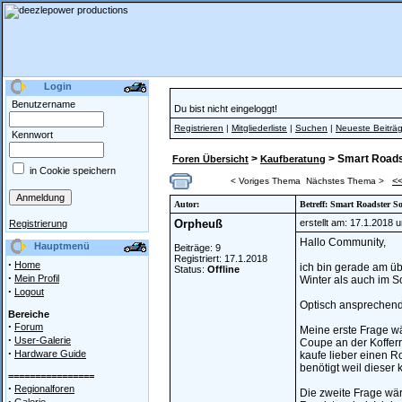
Login
Benutzername
Du bist nicht eingeloggt!
Registrieren
|
Mitgliederliste
|
Suchen
|
Neueste Beiträ
Kennwort
>
> Smart Roads
Foren Übersicht
Kaufberatung
in Cookie speichern
<
< Voriges Thema
Nächstes Thema >
Autor:
Betreff: Smart Roadster S
Orpheuß
erstellt am: 17.1.2018 
Registrierung
Hallo Community,
Hauptmenü
Beiträge: 9
Registriert: 17.1.2018
·
Home
ich bin gerade am üb
Status:
Offline
·
Mein Profil
Winter als auch im S
·
Logout
Optisch ansprechende
Bereiche
·
Forum
Meine erste Frage wä
·
User-Galerie
Coupe an der Koffer
·
Hardware Guide
kaufe lieber einen R
benötigt weil dieser 
================
·
Regionalforen
Die zweite Frage wä
·