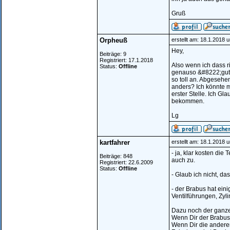
Gruß
Orpheuß
erstellt am: 18.1.2018 
Hey,
Beiträge: 9
Registriert: 17.1.2018
Also wenn ich dass r
Status:
Offline
genauso &#8222;gut&#
so toll an. Abgeseh
anders? Ich könnte mi
erster Stelle. Ich G
bekommen.
Lg
kartfahrer
erstellt am: 18.1.2018 
- ja, klar kosten di
Beiträge: 848
auch zu.
Registriert: 22.6.2009
Status:
Offline
- Glaub ich nicht, d
- der Brabus hat ein
Ventilführungen, Zyli
Dazu noch der ganze 
Wenn Dir der Brabus g
Wenn Dir die anderen