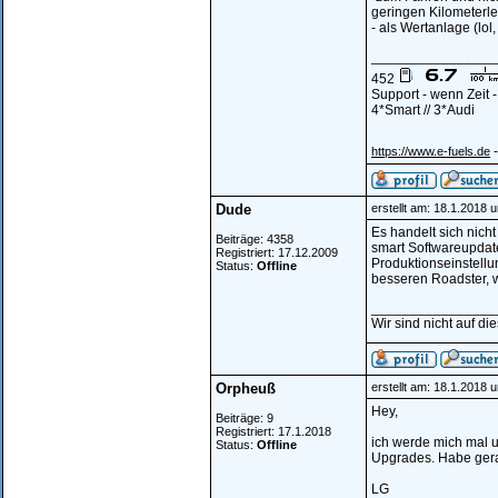
geringen Kilometerl
- als Wertanlage (lol
________________
452
Support - wenn Zeit 
4*Smart // 3*Audi
-
https://www.e-fuels.de
Dude
erstellt am: 18.1.2018 
Es handelt sich nich
Beiträge: 4358
smart Softwareupdate
Registriert: 17.12.2009
Produktionseinstell
Status:
Offline
besseren Roadster, 
________________
Wir sind nicht auf di
Orpheuß
erstellt am: 18.1.2018 
Hey,
Beiträge: 9
Registriert: 17.1.2018
ich werde mich mal u
Status:
Offline
Upgrades. Habe gera
LG