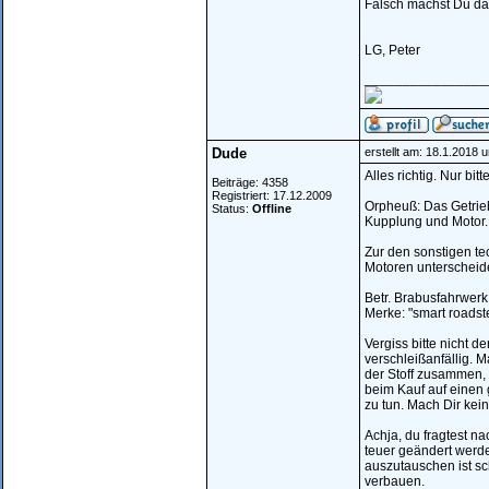
Falsch machst Du dam
LG, Peter
________________
Dude
erstellt am: 18.1.2018 
Alles richtig. Nur bi
Beiträge: 4358
Registriert: 17.12.2009
Orpheuß: Das Getrieb
Status:
Offline
Kupplung und Motor. 
Zur den sonstigen te
Motoren unterscheide
Betr. Brabusfahrwerk
Merke: "smart roads
Vergiss bitte nicht d
verschleißanfällig. M
der Stoff zusammen, 
beim Kauf auf einen
zu tun. Mach Dir kein
Achja, du fragtest n
teuer geändert werd
auszutauschen ist sc
verbauen.