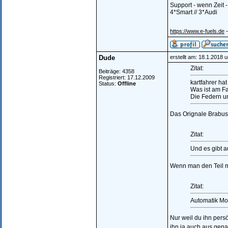
Support - wenn Zeit 
4*Smart // 3*Audi
-
https://www.e-fuels.de
Dude
erstellt am: 18.1.2018 
Zitat:
Beiträge: 4358
Registriert: 17.12.2009
kartfahrer ha
Status:
Offline
Was ist am F
Die Federn u
Das Orignale Brabusf
Zitat:
Und es gibt 
Wenn man den Teil mi
Zitat:
Automatik Mod
Nur weil du ihn persö
ihn ja auch aus gen