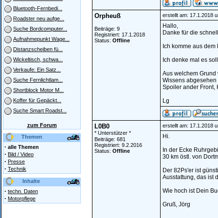
Bluetooth-Fernbedi...
Orpheuß
erstellt am: 17.1.2018 
Roadster neu aufge...
Hallo,
Beiträge: 9
Suche Bordcomputer...
Danke für die schnell
Registriert: 17.1.2018
Aufnahmepunkt Wage...
Status:
Offline
Ich komme aus dem li
Distanzscheiben fü...
Ich denke mal es soll
Wickeltisch, schwa...
Verkaufe: Ein Satz...
Aus welchem Grund w
Wissens abgesehen v
Suche Fernlichtlam...
Spoiler ander Front,
Shortblock Motor M...
Lg
Koffer für Gepäckt...
Suche Smart Roadst...
zum Forum
L0B0
erstellt am: 17.1.2018 
* Unterstützer *
Hi.
Themen
Beiträge: 681
Registriert: 9.2.2016
·
alle Themen
In der Ecke Ruhrgebie
Status:
Offline
·
Bild / Video
30 km östl. von Dort
·
Presse
·
Technik
Der 82Ps'er ist güns
Ausstattung, das ist
Inhalte
·
Wie hoch ist Dein Bu
techn. Daten
·
Motorpflege
Gruß, Jörg
________________