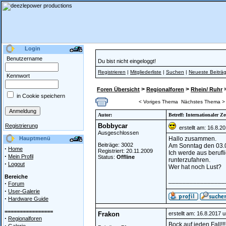
Login
Benutzername
Du bist nicht eingeloggt!
Registrieren
|
Mitgliederliste
|
Suchen
|
Neueste Beiträ
Kennwort
>
>
>
Foren Übersicht
Regionalforen
Rhein/ Ruhr
in Cookie speichern
< Voriges Thema
Nächstes Thema >
Autor:
Betreff: Internationaler 
Bobbycar
Registrierung
erstellt am: 16.8.2
Ausgeschlossen
Hauptmenü
Hallo zusammen.
Beiträge: 3002
Am Sonntag den 03.09
·
Home
Registriert: 20.11.2009
Ich werde aus beruf
·
Mein Profil
Status:
Offline
runterzufahren.
·
Logout
Wer hat noch Lust?
Bereiche
________________
·
Forum
·
User-Galerie
·
Hardware Guide
================
Frakon
erstellt am: 16.8.2017 
·
Regionalforen
Bock auf jeden Fall!!!
·