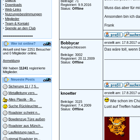
Galerie
Beiträge: 71
·
Downloads
Registriert: 9.9.2016
Muss das aber für mic
Status:
Offline
·
Web-Links
·
Nutzungsbestimmungen
Ansonsten bin ich da
·
Mitglieder
·
Team & Kontakt
Frank
·
Spende an den Club
================
Bobbycar
erstellt am: 17.8.2017 
Wer ist online?
Ausgeschlossen
Das wäre toll, wenn 
Aktuell sind hier 2251 Besucher
und 0 Mitglieder online.
Beiträge: 3002
________________
Registriert: 20.11.2009
Anmeldung
Status:
Offline
Wir haben
11241
registrierte
Mitglieder.
Neueste Posts
Sicherung 11 ( 7,5...
knoetter
erstellt am: 17.8.2017 
Metallleitung vers...
Alles Plastik - Br...
Wie schon im Cha
Beiträge: 3115
Registriert: 7.4.2009
Suche Rückleuchte ...
Lust auf Treffen habe
Status:
Offline
Roadster scheint n...
________________
Bowdenzug Türe außen
Roadster aus Münch...
Laufleistung nach ...
einmal Roadster im...