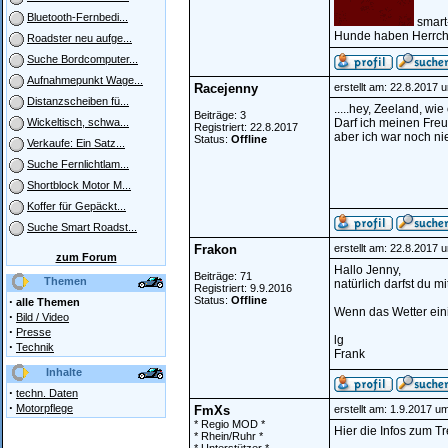
Bluetooth-Fernbedi...
smart
Hunde haben Herrche
Roadster neu aufge...
Suche Bordcomputer...
Aufnahmepunkt Wage...
Racejenny
erstellt am: 22.8.2017 
Distanzscheiben fü...
.....hey, Zeeland, wi
Beiträge: 3
Darf ich meinen Freun
Wickeltisch, schwa...
Registriert: 22.8.2017
aber ich war noch nie
Status:
Offline
Verkaufe: Ein Satz...
Suche Fernlichtlam...
Shortblock Motor M...
Koffer für Gepäckt...
Suche Smart Roadst...
Frakon
erstellt am: 22.8.2017 
zum Forum
Hallo Jenny,
Beiträge: 71
Themen
natürlich darfst du mi
Registriert: 9.9.2016
·
Status:
Offline
alle Themen
Wenn das Wetter eini
·
Bild / Video
·
Presse
lg
·
Technik
Frank
Inhalte
·
techn. Daten
·
Motorpflege
FmXs
erstellt am: 1.9.2017 u
* Regio MOD *
Hier die Infos zum T
* Rhein/Ruhr *