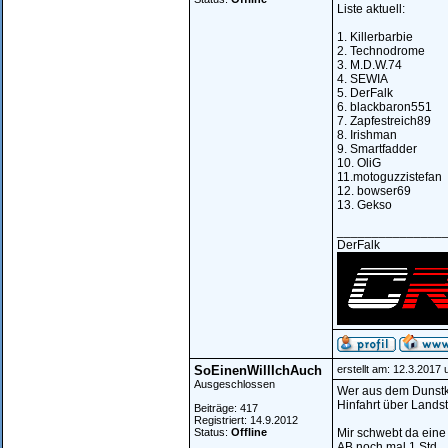
Liste aktuell:
1. Killerbarbie
2. Technodrome
3. M.D.W.74
4. SEWIA
5. DerFalk
6. blackbaron551
7. Zapfestreich89
8. Irishman
9. Smartfadder
10. OliG
11.motoguzzistefan
12. bowser69
13. Gekso
_______________
DerFalk
SoEinenWillIchAuch
erstellt am: 12.3.2017
Ausgeschlossen
Wer aus dem Dunstkr
Hinfahrt über Lands
Beiträge: 417
Registriert: 14.9.2012
Status:
Offline
Mir schwebt da eine
AB noch mal 1 Std..