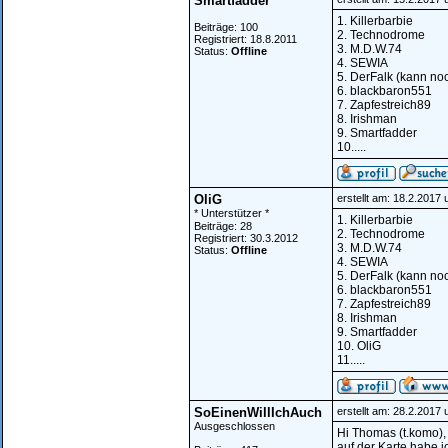
Smartfadder
1. Killerbarbie
Beiträge: 100
2. Technodrome
Registriert: 18.8.2011
3. M.D.W.74
Status:
Offline
4. SEWIA
5. DerFalk (kann no
6. blackbaron551
7. Zapfestreich89
8. Irishman
9. Smartfadder
10.....
OliG
erstellt am: 18.2.2017
* Unterstützer *
1. Killerbarbie
Beiträge: 28
2. Technodrome
Registriert: 30.3.2012
3. M.D.W.74
Status:
Offline
4. SEWIA
5. DerFalk (kann no
6. blackbaron551
7. Zapfestreich89
8. Irishman
9. Smartfadder
10. OliG
11.....
SoEinenWillIchAuch
erstellt am: 28.2.2017
Ausgeschlossen
Hi Thomas (t.komo),
auf der Karte habe i