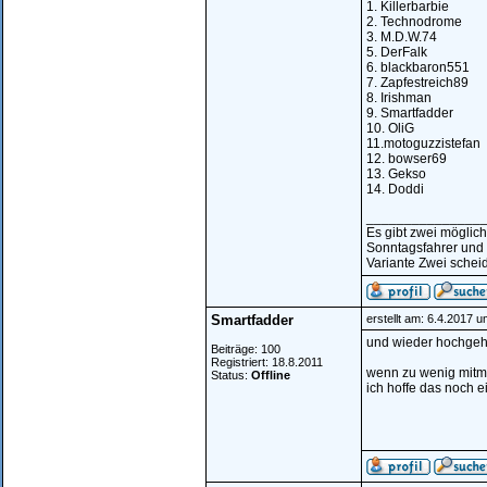
1. Killerbarbie
2. Technodrome
3. M.D.W.74
5. DerFalk
6. blackbaron551
7. Zapfestreich89
8. Irishman
9. Smartfadder
10. OliG
11.motoguzzistefan
12. bowser69
13. Gekso
14. Doddi
_______________
Es gibt zwei möglic
Sonntagsfahrer und
Variante Zwei scheid
Smartfadder
erstellt am: 6.4.2017 
und wieder hochgeh
Beiträge: 100
Registriert: 18.8.2011
wenn zu wenig mitma
Status:
Offline
ich hoffe das noch 