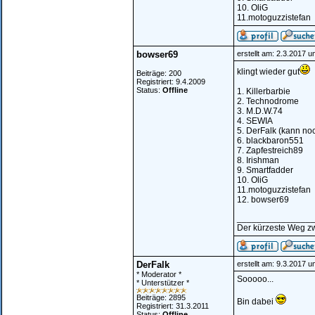
10. OliG
11.motoguzzistefan
bowser69
erstellt am: 2.3.2017 
klingt wieder gut
Beiträge: 200
Registriert: 9.4.2009
Status:
Offline
1. Killerbarbie
2. Technodrome
3. M.D.W.74
4. SEWIA
5. DerFalk (kann no
6. blackbaron551
7. Zapfestreich89
8. Irishman
9. Smartfadder
10. OliG
11.motoguzzistefan
12. bowser69
_______________
Der kürzeste Weg zw
DerFalk
erstellt am: 9.3.2017 
* Moderator *
Sooooo...
* Unterstützer *
Beiträge: 2895
Bin dabei
Registriert: 31.3.2011
Status:
Offline