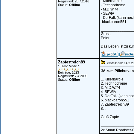
- Killerbarbie
Registriert: 26.7.2016
Status:
Offline
- Technodrome
- M.D.W.74
- SEWIA
- DerFalk (kann noc
-blackbaron551
_______________
Gruss,
Peter
Das Leben ist zu kur
Zapfestreich89
erstellt am: 14.2.
* Tailor Made *
JA zum Pflichteven
Beiträge: 1623
Registriert: 7.4.2009
1. Killerbarbie
Status:
Offline
2. Technodrome
3. M.D.W.74
4. SEWIA
5. DerFalk (kann no
6. blackbaron551
7. Zapfestreich89
8. ...
Gruß Zapfe
_______________
2x Smart Roadster-Cou