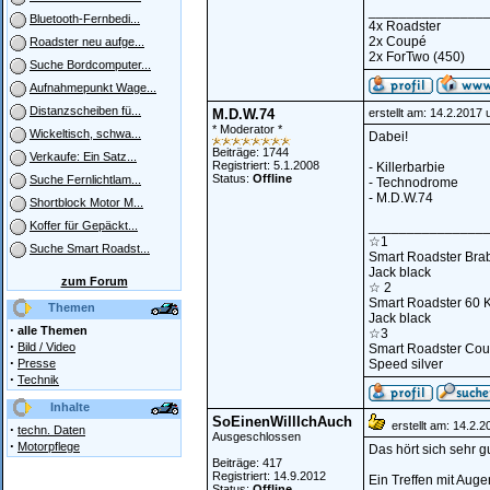
_______________
Bluetooth-Fernbedi...
4x Roadster
2x Coupé
Roadster neu aufge...
2x ForTwo (450)
Suche Bordcomputer...
Aufnahmepunkt Wage...
Distanzscheiben fü...
M.D.W.74
erstellt am: 14.2.2017
* Moderator *
Wickeltisch, schwa...
Dabei!
Beiträge: 1744
Verkaufe: Ein Satz...
Registriert: 5.1.2008
- Killerbarbie
Status:
Offline
Suche Fernlichtlam...
- Technodrome
- M.D.W.74
Shortblock Motor M...
_______________
Koffer für Gepäckt...
☆1
Suche Smart Roadst...
Smart Roadster Bra
Jack black
zum Forum
☆ 2
Smart Roadster 60 
Themen
Jack black
·
alle Themen
☆3
·
Bild / Video
Smart Roadster Cou
·
Presse
Speed silver
·
Technik
Inhalte
SoEinenWillIchAuch
erstellt am: 14.2.
·
techn. Daten
Ausgeschlossen
·
Motorpflege
Das hört sich sehr g
Beiträge: 417
Registriert: 14.9.2012
Ein Treffen mit Aug
Status:
Offline