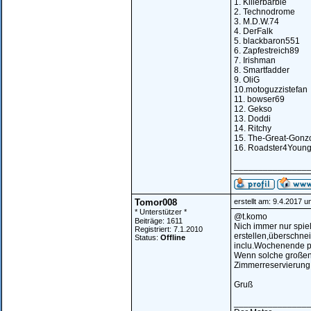
1. Killerbarbie
2. Technodrome
3. M.D.W.74
4. DerFalk
5. blackbaron551
6. Zapfestreich89
7. Irishman
8. Smartfadder
9. OliG
10.motoguzzistefan
11. bowser69
12. Gekso
13. Doddi
14. Ritchy
15. The-Great-Gonz
16. Roadster4Young
_______________
Tomor008
erstellt am: 9.4.2017 
* Unterstützer *
@t.komo
Beiträge: 1611
Nich immer nur spiel
Registriert: 7.1.2010
erstellen,überschne
Status:
Offline
inclu.Wochenende pl
Wenn solche großen 
Zimmerreservierung
Gruß
_______________