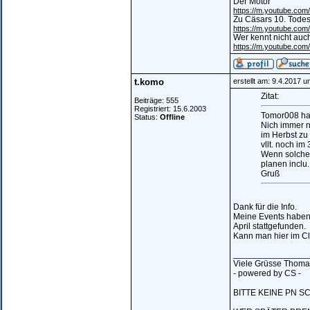
Der Motor
https://m.youtube.c
Zu Cäsars 10. Tode
https://m.youtube.c
Wer kennt nicht auch
https://m.youtube.c
t.komo
erstellt am: 9.4.2017 
Zitat:
Beiträge: 555
Registriert: 15.6.2003
Tomor008 ha
Status:
Offline
Nich immer n
im Herbst zu
vllt. noch i
Wenn solche 
planen inclu
Gruß
Dank für die Info.
Meine Events haben
April stattgefunden.
Kann man hier im Cl
_______________
Viele Grüsse Thoma
- powered by CS -
BITTE KEINE PN S