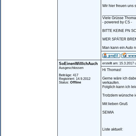
Wir hier freuen uns 
_______________
Viele Grüsse Thoma
- powered by CS -
BITTE KEINE PN S
WER SPÄTER BREM
Man kann ein Auto n
SoEinenWillIchAuch
erstellt am: 15.3.2017
Ausgeschlossen
Hi Thomas!
Beiträge: 417
Gerne wäre ich dabe
Registriert: 14.9.2012
Status:
Offline
verkaufen.
Folglich kann ich le
Trotzdem wünsche ich
Mit lieben Gruß
SEWIA
Liste aktuell: