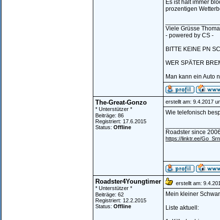
Es ist halt immer b
prozentigen Wetterb
_______________
Viele Grüsse Thoma
- powered by CS -
BITTE KEINE PN S
WER SPÄTER BREM
Man kann ein Auto n
The-Great-Gonzo
erstellt am: 9.4.2017 
* Unterstützer *
Wie telefonisch besp
Beiträge: 86
Registriert: 17.6.2015
_______________
Status:
Offline
Roadster since 2006
https://linktr.ee/Go_Sr
Roadster4Youngtimer
erstellt am: 9.4.20
* Unterstützer *
Mein kleiner Schwarz
Beiträge: 62
Registriert: 12.2.2015
Status:
Offline
Liste aktuell: