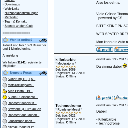
Galerie
Also los geht`s.
·
Downloads
·
Web-Links
_______________
·
Nutzungsbestimmungen
Viele Grüsse Thoma
·
Mitglieder
- powered by CS -
·
Team & Kontakt
·
Spende an den Club
BITTE KEINE PN S
================
WER SPÄTER BREM
Wer ist online?
Man kann ein Auto n
Aktuell sind hier 1599 Besucher
und 1 Mitglied online.
Anmeldung
killerbarbie
erstellt am: 13.2.2017
Wir haben
11241
registrierte
* Moderatorin *
Mitglieder.
Da simma dabei
Beiträge: 1089
Neueste Posts
Registriert: 13.2.2005
_______________
Status:
Offline
Sicherung 11 ( 7,5...
Metallleitung vers...
Alles Plastik - Br...
Suche Rückleuchte ...
Roadster scheint n...
Techmodrome
erstellt am: 14.2.2017
Bowdenzug Türe außen
* Roadster-Messi *
Dabei!
Roadster aus Münch...
Beiträge: 6621
Registriert: 17.7.2005
- Killerbarbie
Laufleistung nach ...
Status:
Offline
- Technodrome
einmal Roadster im...