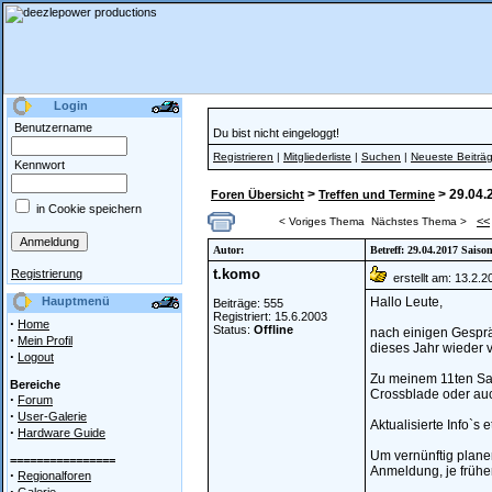
Login
Benutzername
Du bist nicht eingeloggt!
Registrieren
|
Mitgliederliste
|
Suchen
|
Neueste Beiträ
Kennwort
>
> 29.04.
Foren Übersicht
Treffen und Termine
in Cookie speichern
<<
< Voriges Thema
Nächstes Thema >
Autor:
Betreff: 29.04.2017 Sais
t.komo
Registrierung
erstellt am: 13.2.
Hauptmenü
Hallo Leute,
Beiträge: 555
Registriert: 15.6.2003
·
Home
Status:
Offline
nach einigen Gesprä
·
Mein Profil
dieses Jahr wieder v
·
Logout
Zu meinem 11ten Sai
Bereiche
Crossblade oder auch
·
Forum
·
User-Galerie
Aktualisierte Info`s e
·
Hardware Guide
Um vernünftig plane
================
Anmeldung, je frühe
·
Regionalforen
·