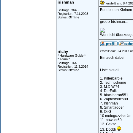
irishman
erstellt am: 8.4.20
Buddel den Kleinen w
Beiträge: 3645
Registriert: 7.11.2003
Status:
Offline
_______________
greetz Irishman...
Wer nicht überzeugen
ritchy
erstellt am: 9.4.2017 
* Hardware Guide *
Bin auch dabei
* Team *
Beiträge: 164
Registriert: 11.3.2014
Liste aktuell:
Status:
Offline
1. Killerbarbie
2. Technodrome
3. M.D.W.74
4. DerFalk
5. blackbaron551
6. Zapfestreich89
7. Irishman
8. Smartfadder
9. OliG
10.motoguzzistefan
11. bowser69
12. Gekso
13. Doddi