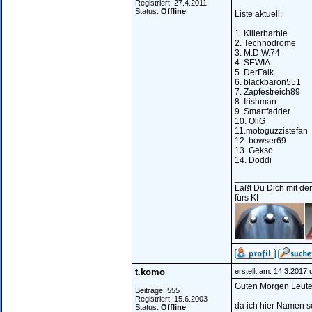
Registriert: 27.4.2011
Status:
Offline
Liste aktuell:
1. Killerbarbie
2. Technodrome
3. M.D.W.74
4. SEWIA
5. DerFalk
6. blackbaron551
7. Zapfestreich89
8. Irishman
9. Smartfadder
10. OliG
11.motoguzzistefan
12. bowser69
13. Gekso
14. Doddi
_______________
Läßt Du Dich mit dem
fürs KI
t.komo
erstellt am: 14.3.2017
Guten Morgen Leute
Beiträge: 555
Registriert: 15.6.2003
da ich hier Namen s
Status:
Offline