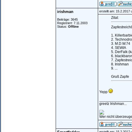
irishman
erstellt am: 15.2.2017
Zitat:
Beiträge: 3645
Registriert: 7.11.2003
Status:
Offline
Zapfestreich
1. Killerbarbi
2. Technodr
3. M.D.W.74
4. SEWIA
5. DerFalk (
6. blackbar
7. Zapfestre
8. Irishman
9. ...
Gruß Zapfe
Yepp
_______________
greetz Irishman...
Wer nicht überzeugen
erstellt am: 15.2.2017