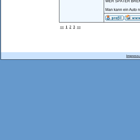
WER SPÄTER BREM
Man kann ein Auto n
<<
1
2
3
>>
Impressu