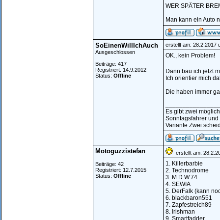
WER SPÄTER BREM
Man kann ein Auto n
SoEinenWillIchAuch
erstellt am: 28.2.2017
Ausgeschlossen
OK., kein Problem!
Beiträge: 417
Registriert: 14.9.2012
Dann bau ich jetzt
Status:
Offline
Ich orientier mich d
Die haben immer ga
_______________
Es gibt zwei möglic
Sonntagsfahrer und
Variante Zwei scheid
Motoguzzistefan
erstellt am: 28.2.
1. Killerbarbie
Beiträge: 42
Registriert: 12.7.2015
2. Technodrome
Status:
Offline
3. M.D.W.74
4. SEWIA
5. DerFalk (kann no
6. blackbaron551
7. Zapfestreich89
8. Irishman
9. Smartfadder