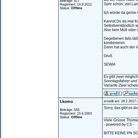
Beiträge: 417
Sehr schön, viel Lan
Registriert: 14.9.2012
Status:
Offline
Ich würde da gerne 
Kannst Du da mal fra
Selbstverständlich 
Also kein Müll oder
Gegebenen falls läß
kombinieren.
Dann hat auch der V
Gruß
SEWIA
_______________
Es gibt zwei möglic
Sonntagsfahrer und
Variante Zwei scheid
t.komo
erstellt am: 28.2.2017
Sorry, das gibt es dor
Beiträge: 555
Registriert: 15.6.2003
_______________
Status:
Offline
Viele Grüsse Thoma
- powered by CS -
BITTE KEINE PN S