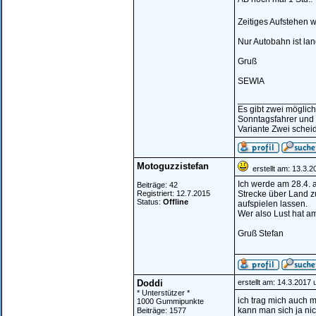
Zeitiges Aufstehen 
Nur Autobahn ist lan
Gruß
SEWIA
_______________
Es gibt zwei möglic
Sonntagsfahrer und
Variante Zwei scheid
Motoguzzistefan
erstellt am: 13.3.
Ich werde am 28.4. 
Beiträge: 42
Registriert: 12.7.2015
Strecke über Land z
Status:
Offline
aufspielen lassen.
Wer also Lust hat am
Gruß Stefan
Doddi
erstellt am: 14.3.2017
* Unterstützer *
ich trag mich auch m
1000 Gummipunkte
kann man sich ja ni
Beiträge: 1577