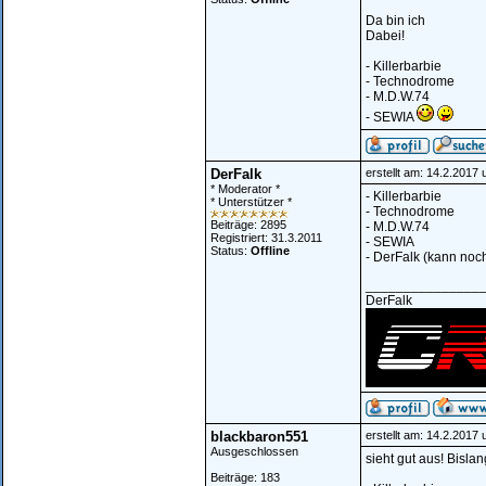
Da bin ich
Dabei!
- Killerbarbie
- Technodrome
- M.D.W.74
- SEWIA
DerFalk
erstellt am: 14.2.2017
* Moderator *
- Killerbarbie
* Unterstützer *
- Technodrome
Beiträge: 2895
- M.D.W.74
Registriert: 31.3.2011
- SEWIA
Status:
Offline
- DerFalk (kann noc
_______________
DerFalk
blackbaron551
erstellt am: 14.2.2017
Ausgeschlossen
sieht gut aus! Bisl
Beiträge: 183