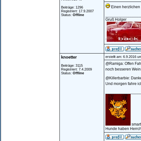
Einen herzlichen
Beiträge: 1296
Registriert: 17.9.2007
Status:
Offline
________________
Gruß Holger
´
knoetter
erstellt am: 6.9.2016 u
@Ramiga: Offen Fahr
Beiträge: 3115
noch besseren Wein
Registriert: 7.4.2009
Status:
Offline
@Killerbarbie: Dank
Und morgen fahre ich
________________
smart
Hunde haben Herrch