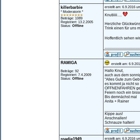
killerbarbie
erstellt am: 6.9.2016 u
* Moderatorin *
Knutiiiii.....
Beiträge: 1089
Registriert: 13.2.2005
Herzliche Glückwünsc
Status:
Offline
Trink einen für uns 
Hoffentlich sehen wi
________________
RAMIGA
erstellt am: 6.9.20
Hallo Knut,
Beiträge: 92
Registriert: 7.4.2009
auch aus dem sonni
Status:
Offline
"Alles Gute zum Gebu
es kommt ja nicht so
OFFNENFAHREN gen
Feiern noch ein biss
Bis demnächst mal
Anita + Rainer
________________
Kippe aus!
Anschnallen!
Schnauze halten!
roadie1949
erstellt am: 6.9.2016 u