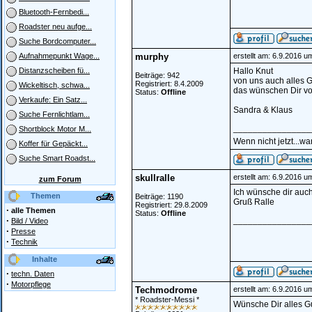
Bluetooth-Fernbedi...
Roadster neu aufge...
Suche Bordcomputer...
murphy
erstellt am: 6.9.2016 u
Aufnahmepunkt Wage...
Hallo Knut
Distanzscheiben fü...
Beiträge: 942
von uns auch alles G
Registriert: 8.4.2009
Wickeltisch, schwa...
das wünschen Dir v
Status:
Offline
Verkaufe: Ein Satz...
Sandra & Klaus
Suche Fernlichtlam...
________________
Shortblock Motor M...
Wenn nicht jetzt...w
Koffer für Gepäckt...
Suche Smart Roadst...
skullralle
erstellt am: 6.9.2016 u
zum Forum
Ich wünsche dir auc
Themen
Beiträge: 1190
Gruß Ralle
Registriert: 29.8.2009
·
alle Themen
Status:
Offline
·
________________
Bild / Video
·
Presse
·
Technik
Inhalte
·
techn. Daten
·
Motorpflege
Techmodrome
erstellt am: 6.9.2016 u
* Roadster-Messi *
Wünsche Dir alles G