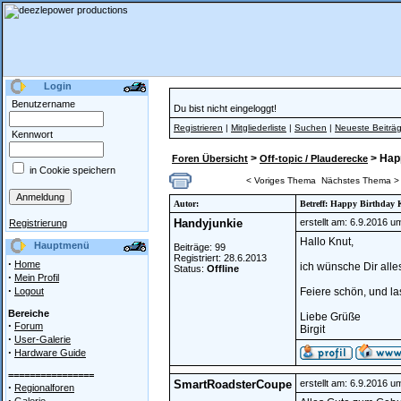
Login
Benutzername
Du bist nicht eingeloggt!
Registrieren
|
Mitgliederliste
|
Suchen
|
Neueste Beiträ
Kennwort
>
> Hap
Foren Übersicht
Off-topic / Plauderecke
in Cookie speichern
< Voriges Thema
Nächstes Thema >
Autor:
Betreff: Happy Birthday 
Handyjunkie
erstellt am: 6.9.2016 u
Registrierung
Hallo Knut,
Hauptmenü
Beiträge: 99
Registriert: 28.6.2013
·
Home
ich wünsche Dir alle
Status:
Offline
·
Mein Profil
·
Logout
Feiere schön, und la
Bereiche
Liebe Grüße
·
Forum
Birgit
·
User-Galerie
·
Hardware Guide
================
SmartRoadsterCoupe
erstellt am: 6.9.2016 u
·
Regionalforen
·