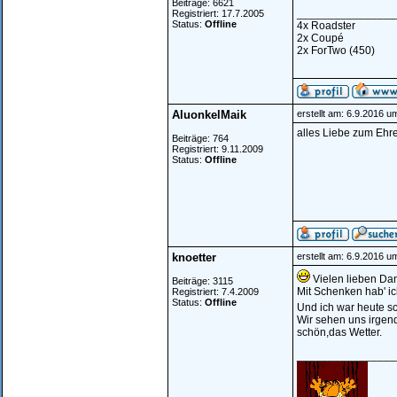
Beiträge: 6621
________________
Registriert: 17.7.2005
Status:
Offline
4x Roadster
2x Coupé
2x ForTwo (450)
AluonkelMaik
erstellt am: 6.9.2016 u
alles Liebe zum Ehr
Beiträge: 764
Registriert: 9.11.2009
Status:
Offline
knoetter
erstellt am: 6.9.2016 u
Vielen lieben Da
Beiträge: 3115
Mit Schenken hab' ic
Registriert: 7.4.2009
Status:
Offline
Und ich war heute s
Wir sehen uns irgend
schön,das Wetter.
________________