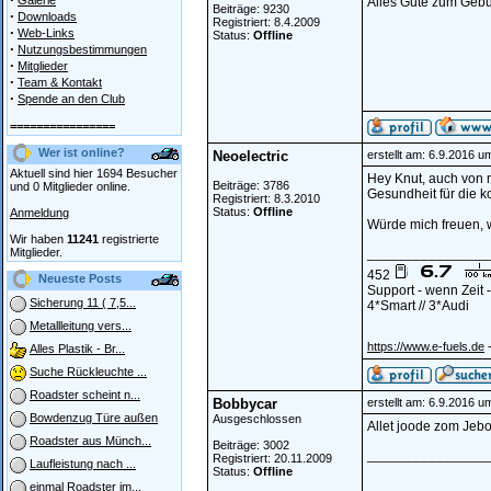
Galerie
Alles Gute zum Gebu
Beiträge: 9230
·
Downloads
Registriert: 8.4.2009
·
Web-Links
Status:
Offline
·
Nutzungsbestimmungen
·
Mitglieder
·
Team & Kontakt
·
Spende an den Club
================
Wer ist online?
Neoelectric
erstellt am: 6.9.2016 u
Aktuell sind hier 1694 Besucher
Hey Knut, auch von m
Beiträge: 3786
und 0 Mitglieder online.
Gesundheit für die 
Registriert: 8.3.2010
Status:
Offline
Anmeldung
Würde mich freuen, 
Wir haben
11241
registrierte
Mitglieder.
________________
452
Neueste Posts
Support - wenn Zeit
Sicherung 11 ( 7,5...
4*Smart // 3*Audi
Metallleitung vers...
-
https://www.e-fuels.de
Alles Plastik - Br...
Suche Rückleuchte ...
Roadster scheint n...
Bobbycar
erstellt am: 6.9.2016 u
Bowdenzug Türe außen
Ausgeschlossen
Allet joode zom Jebo
Roadster aus Münch...
Beiträge: 3002
________________
Registriert: 20.11.2009
Laufleistung nach ...
Status:
Offline
einmal Roadster im...