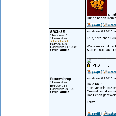
smart
Hunde haben Herrch
SRCinSE
erstellt am: 6.9.2016 u
* Moderator *
Knut, herzlichen Gl
* Unterstützer *
Beiträge: 5909
Wie wäre es mit der
Registriert: 14.3.2008
Start in Lauenau ist
Status:
Offline
________________
focuswaltrop
erstellt am: 6.9.2016 u
* Unterstützer *
Hallo Knut
Beiträge: 358
auch von mir herzli
Registriert: 29.2.2016
Gesundheit ist ein w
Status:
Offline
Das Leben geht weit
Franz