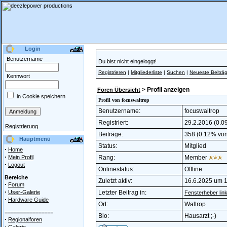
Login
Benutzername
Du bist nicht eingeloggt!
Registrieren
|
Mitgliederliste
|
Suchen
|
Neueste Beiträ
Kennwort
> Profil anzeigen
Foren Übersicht
in Cookie speichern
Profil von focuswaltrop
Benutzername:
focuswaltrop
Registriert:
29.2.2016 (0.09
Registrierung
Beiträge:
358 (0.12% von 
Hauptmenü
Status:
Mitglied
·
Home
·
Mein Profil
Rang:
Member
·
Logout
Onlinestatus:
Offline
Bereiche
Zuletzt aktiv:
16.6.2025 um 
·
Forum
·
User-Galerie
Letzter Beitrag in:
Fensterheber link
·
Hardware Guide
Ort:
Waltrop
================
Bio:
Hausarzt ;-)
·
Regionalforen
·