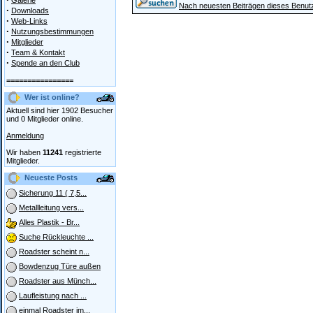
Galerie
Nach neuesten Beiträgen dieses Benut
·
Downloads
·
Web-Links
·
Nutzungsbestimmungen
·
Mitglieder
·
Team & Kontakt
·
Spende an den Club
================
Wer ist online?
Aktuell sind hier 1902 Besucher
und 0 Mitglieder online.
Anmeldung
Wir haben
11241
registrierte
Mitglieder.
Neueste Posts
Sicherung 11 ( 7,5...
Metallleitung vers...
Alles Plastik - Br...
Suche Rückleuchte ...
Roadster scheint n...
Bowdenzug Türe außen
Roadster aus Münch...
Laufleistung nach ...
einmal Roadster im...