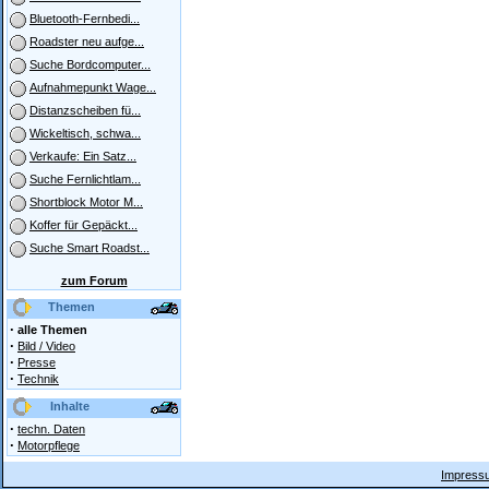
Bluetooth-Fernbedi...
Roadster neu aufge...
Suche Bordcomputer...
Aufnahmepunkt Wage...
Distanzscheiben fü...
Wickeltisch, schwa...
Verkaufe: Ein Satz...
Suche Fernlichtlam...
Shortblock Motor M...
Koffer für Gepäckt...
Suche Smart Roadst...
zum Forum
Themen
·
alle Themen
·
Bild / Video
·
Presse
·
Technik
Inhalte
·
techn. Daten
·
Motorpflege
Impressu