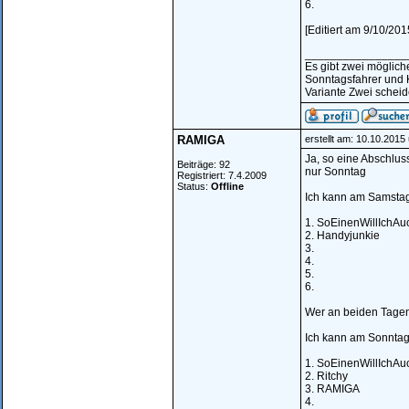
6.
[Editiert am 9/10/20
________________
Es gibt zwei möglic
Sonntagsfahrer und 
Variante Zwei scheide
RAMIGA
erstellt am: 10.10.2015
Ja, so eine Abschlus
Beiträge: 92
nur Sonntag
Registriert: 7.4.2009
Status:
Offline
Ich kann am Samstag
1. SoEinenWillIchAu
2. Handyjunkie
3.
4.
5.
6.
Wer an beiden Tagen 
Ich kann am Sonntag
1. SoEinenWillIchAu
2. Ritchy
3. RAMIGA
4.