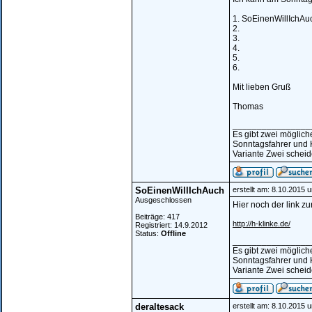
1. SoEinenWillIchAu
2.
3.
4.
5.
6.
Mit lieben Gruß
Thomas
________________
Es gibt zwei möglic
Sonntagsfahrer und 
Variante Zwei scheide
SoEinenWillIchAuch
erstellt am: 8.10.2015 
Ausgeschlossen
Hier noch der link zur
Beiträge: 417
http://h-klinke.de/
Registriert: 14.9.2012
Status:
Offline
________________
Es gibt zwei möglic
Sonntagsfahrer und 
Variante Zwei scheide
deraltesack
erstellt am: 8.10.2015 