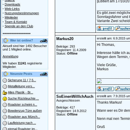
Galerie
[Editiert am 17/10/
·
Downloads
·
________________
Web-Links
·
Es gibt zwei möglic
Nutzungsbestimmungen
Sonntagsfahrer und 
·
Mitglieder
Variante Zwei scheide
·
Team & Kontakt
·
Spende an den Club
================
Markus20
erstellt am: 6.9.2015 u
Wer ist online?
Hi Thomas,
Aktuell sind hier 1492 Besucher
Beiträge: 293
und 1 Mitglied online.
Registriert: 11.4.2009
Interesse hätte ich au
Status:
Offline
Anmeldung
Wegen dem Termin, so
Wir haben
11241
registrierte
Viele Grüße,
Mitglieder.
Markus
Neueste Posts
________________
Sicherung 11 ( 7,5...
Metallleitung vers...
Alles Plastik - Br...
SoEinenWillIchAuch
erstellt am: 7.9.2015 u
Suche Rückleuchte ...
Ausgeschlossen
Thanks Markus!
Roadster scheint n...
Beiträge: 417
Wann wer es Dir den
Bowdenzug Türe außen
Registriert: 14.9.2012
Status:
Offline
Roadster aus Münch...
Nenn mal nen Termin
Laufleistung nach ...
Gruß
einmal Roadster im...