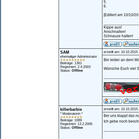
5.
6.
[Editiert am 10/10/
________________
Kippe aus!
Anschnallen!
Schnauze halten!
SAM
erstellt am: 10.10.2015
ehemaliger Administrator
Bin leider an dem W
Beiträge: 1361
Registriert: 2.4.2003
Wünsche Euch viel 
Status:
Offline
________________
killerbarbie
erstellt am: 10.10.2015
* Moderatorin *
Bei uns klappt das nu
Beiträge: 1089
Ich gebe noch besch
Registriert: 13.2.2005
Status:
Offline
________________