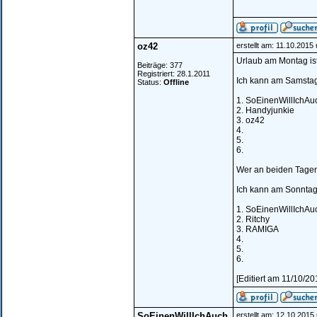
oz42
erstellt am: 11.10.2015
Urlaub am Montag ist
Beiträge: 377
Registriert: 28.1.2011
Ich kann am Samstag
Status:
Offline
1. SoEinenWillIchAu
2. Handyjunkie
3. oz42
4.
5.
6.
Wer an beiden Tagen 
Ich kann am Sonntag
1. SoEinenWillIchAu
2. Ritchy
3. RAMIGA
4.
5.
6.
[Editiert am 11/10/2
SoEinenWillIchAuch
erstellt am: 12.10.2015