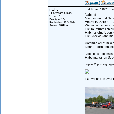
ritchy
erstellt am: 7.10.2015 
* Hardware Guide *
Nabend
* Team *
Machen wir mal Näge
Beiträge: 164
Am 24.10.2015 ab 10 
Registriert: 11.3.2014
Wer mitfahren möchte
Status:
Offline
Die Tour führt sich 
Hab mal eine Übersic
Die Strecke kann ma
Kommen wir zum wich
Denn Regen geht nic
Noch eins, dieses ist
Habe mal einen Strec
http://s26.postimg.org
PS.. wir haben zwar 
________________