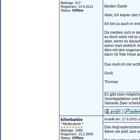
Beiträge: 417
Besten Dank!
Registriert: 14.9.2012
Status:
Offline
Aber, ich kapier das n
Ich bin ja auch in e
Da melden sich in d
es doch wäre mit so 
aber, wenn es darau
wenn man wirklich ma
dies mit den sogenan
dann ist Tote Hose a
Das muß ich mir ech
Gruß
Thomas
________________
Es gibt zwei möglic
Sonntagsfahrer und 
Variante Zwei scheide
killerbarbie
erstellt am: 17.9.2015 
* Moderatorin *
Das liegt wahrscheinl
Beiträge: 1089
Wenn wir jetzt Juni o
Registriert: 13.2.2005
Status:
Offline