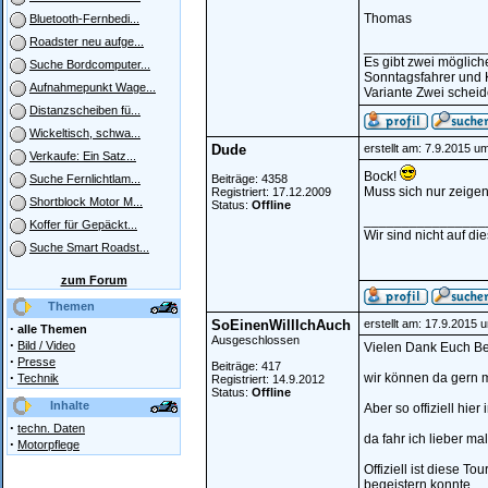
Thomas
Bluetooth-Fernbedi...
Roadster neu aufge...
________________
Es gibt zwei möglic
Suche Bordcomputer...
Sonntagsfahrer und 
Aufnahmepunkt Wage...
Variante Zwei scheide
Distanzscheiben fü...
Wickeltisch, schwa...
Dude
erstellt am: 7.9.2015 u
Verkaufe: Ein Satz...
Bock!
Beiträge: 4358
Suche Fernlichtlam...
Muss sich nur zeigen
Registriert: 17.12.2009
Shortblock Motor M...
Status:
Offline
________________
Koffer für Gepäckt...
Wir sind nicht auf di
Suche Smart Roadst...
zum Forum
Themen
SoEinenWillIchAuch
erstellt am: 17.9.2015 
·
alle Themen
Ausgeschlossen
·
Bild / Video
Vielen Dank Euch Be
·
Presse
Beiträge: 417
·
wir können da gern 
Technik
Registriert: 14.9.2012
Status:
Offline
Inhalte
Aber so offiziell hie
·
techn. Daten
da fahr ich lieber m
·
Motorpflege
Offiziell ist diese T
begeistern konnte.