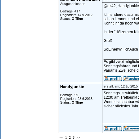
Ausgeschlossen
@oz42, Handyjunkie
Beiträge: 417
Ich tendiere dazu mic
Registriert: 14.9.2012
Status:
Offline
schon kennen und ei
Könnt Ihr da noch 
In der "Hölzernen Kl
Gruß
SoEinenWillIchAuch
________________
Es gibt zwei möglic
Sonntagsfahrer und 
Variante Zwei scheide
Handyjunkie
erstellt am: 12.10.2015
Sonntags ist wirklich
Beiträge: 99
12:30 am Treffpunkt 
Registriert: 28.6.2013
Wenn es machbar wär
Status:
Offline
sicher nächstes Jah
<<
1
2
3
>>