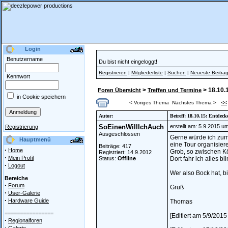
Login
Benutzername
Du bist nicht eingeloggt!
Registrieren
|
Mitgliederliste
|
Suchen
|
Neueste Beiträ
Kennwort
>
> 18.10.
Foren Übersicht
Treffen und Termine
in Cookie speichern
<<
< Voriges Thema
Nächstes Thema >
Autor:
Betreff: 18.10.15: Entdec
SoEinenWillIchAuch
erstellt am: 5.9.2015 u
Registrierung
Ausgeschlossen
Gerne würde ich zum
Hauptmenü
eine Tour organisier
Beiträge: 417
·
Home
Grob, so zwischen K
Registriert: 14.9.2012
·
Mein Profil
Status:
Offline
Dort fahr ich alles bli
·
Logout
Wer also Bock hat, bi
Bereiche
·
Forum
Gruß
·
User-Galerie
·
Hardware Guide
Thomas
================
[Editiert am 5/9/201
·
Regionalforen
·