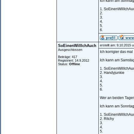
Ich kann am Sonntag
1. SoEinenWillIchAu
2.
3.
4.
5.
6.
SoEinenWillIchAuch
erstellt am: 9.10.2015 
Ausgeschlossen
Ich korrigier das mal
Beiträge: 417
Ich kann am Samstag
Registriert: 14.9.2012
Status:
Offline
1. SoEinenWillIchAu
2. Handyjunkie
3.
4.
5.
6.
Wer an beiden Tagen 
Ich kann am Sonntag
1. SoEinenWillIchAu
2. Ritchy
3.
4.
5.