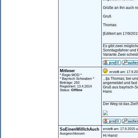
Grüße an Ihn auch no
Gruß
Thomas
[Editiert am 17/9/20
________________
Es gibt zwei möglic
Sonntagsfahrer und 
Variante Zwei scheide
Mitleser
erstellt am: 17.9.2
* Regio MOD *
...tja Thomas; bei u
* Bayrisch Schwaben *
Beiträge: 293
angemeldet und fast 
Registriert: 13.4.2014
Gruß aus bayrisch-
Status:
Offline
Hans
________________
Der Weg ist das Ziel!!
SoEinenWillIchAuch
erstellt am: 17.9.2015 
Ausgeschlossen
Hi Hans!