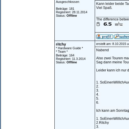
Ausgeschlossen
Kann leider beide Tag
Viel Spaß.
Beiträge: 181
Registriert: 28.11.2014
________________
Status:
Offline
The difference betwee
ritchy
erstellt am: 8.10.2015 
* Hardware Guide *
Nabend
* Team *
Beiträge: 164
Also zwei Touren ma
Registriert: 11.3.2014
Sag dann meine Tour
Status:
Offline
Leider kann ich nur
1. SoEinenWillIchAu
2.
3.
4.
5.
6.
Ich kann am Sonntag
1. SoEinenWillIchAu
2.Ritchy
3.