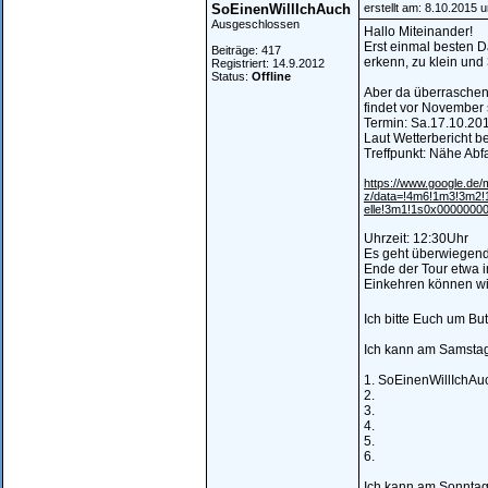
SoEinenWillIchAuch
erstellt am: 8.10.2015 
Ausgeschlossen
Hallo Miteinander!
Erst einmal besten D
Beiträge: 417
erkenn, zu klein un
Registriert: 14.9.2012
Status:
Offline
Aber da überraschen
findet vor November 
Termin: Sa.17.10.20
Laut Wetterbericht b
Treffpunkt: Nähe Abf
https://www.google.de
z/data=!4m6!1m3!3m2!
elle!3m1!1s0x0000000
Uhrzeit: 12:30Uhr
Es geht überwiegend
Ende der Tour etwa 
Einkehren können wi
Ich bitte Euch um But
Ich kann am Samstag
1. SoEinenWillIchAu
2.
3.
4.
5.
6.
Ich kann am Sonntag