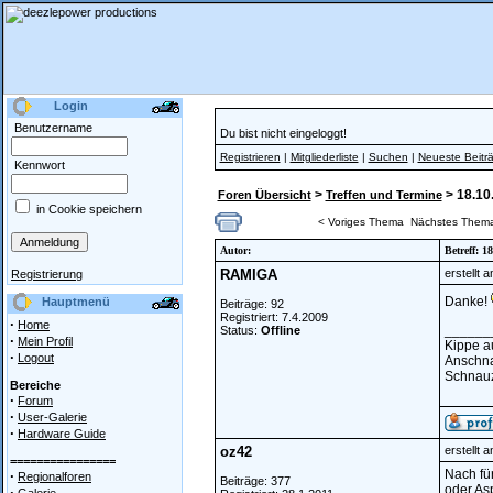
Login
Benutzername
Du bist nicht eingeloggt!
Registrieren
|
Mitgliederliste
|
Suchen
|
Neueste Beitr
Kennwort
>
> 18.10
Foren Übersicht
Treffen und Termine
in Cookie speichern
< Voriges Thema
Nächstes Them
Autor:
Betreff: 
RAMIGA
erstellt 
Registrierung
Danke!
Hauptmenü
Beiträge: 92
Registriert: 7.4.2009
·
Home
______
Status:
Offline
·
Mein Profil
Kippe a
·
Logout
Anschna
Schnauz
Bereiche
·
Forum
·
User-Galerie
·
Hardware Guide
oz42
erstellt 
================
Nach fü
·
Regionalforen
Beiträge: 377
oder As
·