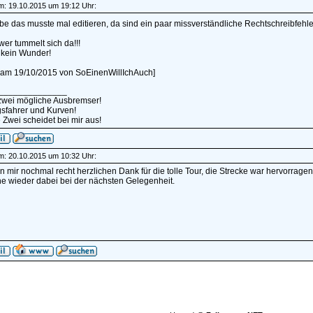
am: 19.10.2015 um 19:12 Uhr:
be das musste mal editieren, da sind ein paar missverständliche Rechtschreibfehl
wer tummelt sich da!!!
h kein Wunder!
rt am 19/10/2015 von SoEinenWillIchAuch]
______________
 zwei mögliche Ausbremser!
sfahrer und Kurven!
 Zwei scheidet bei mir aus!
am: 20.10.2015 um 10:32 Uhr:
 mir nochmal recht herzlichen Dank für die tolle Tour, die Strecke war hervorragend
ne wieder dabei bei der nächsten Gelegenheit.