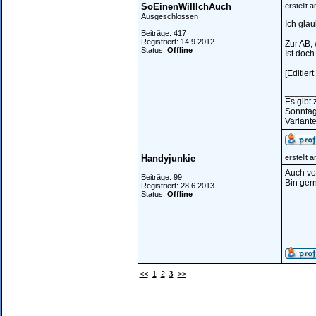
SoEinenWillIchAuch
erstellt 
Ausgeschlossen
Ich glau
Beiträge: 417
Registriert: 14.9.2012
Zur AB, 
Status:
Offline
Ist doc
[Editie
______
Es gibt
Sonntag
Variante
Handyjunkie
erstellt 
Auch von
Beiträge: 99
Bin ger
Registriert: 28.6.2013
Status:
Offline
<<
1
2
3
>>