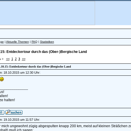
äge
|
Aktuelle Themen
|
FAQ
|
Statistiken
.15: Entdeckertour durch das (Ober-)Bergische Land
<<
1
2
3
>>
a >
18.10.15: Entdeckertour durch das (Ober-)Bergische Land
am: 18.10.2015 um 12:30 Uhr:
______________
us!
llen!
e halten!
am: 19.10.2015 um 11:57 Uhr:
r mich ungewohnt zügig abgespulten knapp 200 km, meist auf kleinen Sträßchen z
phalt) muß ich sagen: