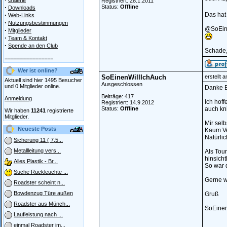
Galerie
Registriert: 28.1.2011
·
Status:
Offline
Downloads
·
Das hat
Web-Links
·
Nutzungsbestimmungen
@SoEine
·
Mitglieder
·
Team & Kontakt
·
Spende an den Club
Schade,
================
Wer ist online?
SoEinenWillIchAuch
erstellt 
Aktuell sind hier 1495 Besucher
Ausgeschlossen
und 0 Mitglieder online.
Danke E
Beiträge: 417
Anmeldung
Ich hoff
Registriert: 14.9.2012
Status:
Offline
auch kn
Wir haben
11241
registrierte
Mitglieder.
Mir selb
Neueste Posts
Kaum Ve
Natürlic
Sicherung 11 ( 7,5...
Metallleitung vers...
Als Tou
hinsicht
Alles Plastik - Br...
So war 
Suche Rückleuchte ...
Gerne w
Roadster scheint n...
Bowdenzug Türe außen
Gruß
Roadster aus Münch...
SoEinen
Laufleistung nach ...
einmal Roadster im...