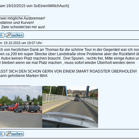
rt am 19/10/2015 von SoEinenWillIchAuch]
______________
 zwei mögliche Ausbremser!
sfahrer und Kurven!
 Zwei scheidet bei mir aus!
am: 19.10.2015 um 19:07 Uhr:
ch von herzlichen Dank an Thomas für die schöne Tour in der Gegenteil war ich no
en ca.200 km super Strecke über Landstraße ohne Probleme aber die Rückfahrt 
Autos keinen Platz machen braucht . Drei Spuren , rechts frei, Mitte einige Autos u
r bleiben wenn sie mal Platz machen , muss sofort wieder Überholt werden denn
SST SICH DEN SCHON GERN VON EINEM SMART ROADSTER ÜBERHOLEN!!
nn gehobene Marken fährt.
______________