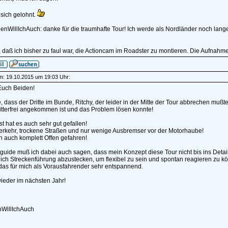
 sich gelohnt.
nWillIchAuch: danke für die traumhafte Tour! Ich werde als Nordländer noch lang
 daß ich bisher zu faul war, die Actioncam im Roadster zu montieren. Die Aufnahm
am: 19.10.2015 um 19:03 Uhr:
uch Beiden!
e, dass der Dritte im Bunde, Ritchy, der leider in der Mitte der Tour abbrechen muß
itterfrei angekommen ist und das Problem lösen konnte!
st hat es auch sehr gut gefallen!
rkehr, trockene Straßen und nur wenige Ausbremser vor der Motorhaube!
h auch komplett Offen gefahren!
rguide muß ich dabei auch sagen, dass mein Konzept diese Tour nicht bis ins Det
lich Streckenführung abzustecken, um flexibel zu sein und spontan reagieren zu kö
das für mich als Vorausfahrender sehr entspannend.
ieder im nächsten Jahr!
WillIchAuch