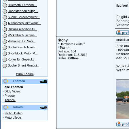
Bluetooth-Fernbedi...
[Editie
Roadster neu aufge...
______
Es gibt
Suche Bordcomputer...
Sonntag
Aufnahmepunkt Wage...
Variante
Distanzscheiben fü...
Wickeltisch, schwa...
ritchy
erstellt 
Verkaufe: Ein Satz...
* Hardware Guide *
Also au
Suche Fernlichtlam...
* Team *
Das war
Beiträge: 164
Shortblock Motor M...
unseren 
Registriert: 11.3.2014
der Spu
Status:
Offline
Koffer für Gepäckt...
Suche Smart Roadst...
WER LÄ
Wenn ma
zum Forum
______
Themen
·
alle Themen
·
Bild / Video
·
Presse
·
Technik
Inhalte
·
techn. Daten
·
Motorpflege