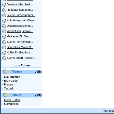
Bluetooth-Fernbedi...
Roadster neu aufge...
Suche Bordcomputer...
Aufnahmepunkt Wage...
Distanzscheiben fü...
Wickeltisch, schwa...
Verkaufe: Ein Satz...
Suche Fernlichtlam...
Shortblock Motor M...
Koffer für Gepäckt...
Suche Smart Roadst...
zum Forum
Themen
·
alle Themen
·
Bild / Video
·
Presse
·
Technik
Inhalte
·
techn. Daten
·
Motorpflege
Impressu