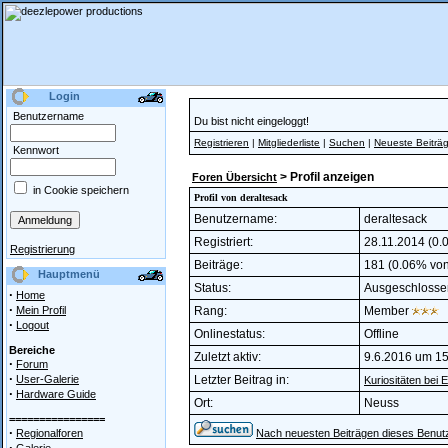
Login
Benutzername
Du bist nicht eingeloggt!
Registrieren
|
Mitgliederliste
|
Suchen
|
Neueste Beiträ
Kennwort
> Profil anzeigen
Foren Übersicht
in Cookie speichern
Profil von deraltesack
Benutzername:
deraltesack
Registriert:
28.11.2014 (0.0
Registrierung
Beiträge:
181 (0.06% von 
Hauptmenü
Status:
Ausgeschlosse
·
Home
·
Mein Profil
Rang:
Member
·
Logout
Onlinestatus:
Offline
Bereiche
Zuletzt aktiv:
9.6.2016 um 15
·
Forum
·
User-Galerie
Letzter Beitrag in:
Kuriositäten bei 
·
Hardware Guide
Ort:
Neuss
================
·
Regionalforen
Nach neuesten Beiträgen dieses Benut
·