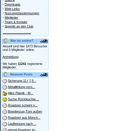
Galerie
·
Downloads
·
Web-Links
·
Nutzungsbestimmungen
·
Mitglieder
·
Team & Kontakt
·
Spende an den Club
================
Wer ist online?
Aktuell sind hier 1873 Besucher
und 0 Mitglieder online.
Anmeldung
Wir haben
11241
registrierte
Mitglieder.
Neueste Posts
Sicherung 11 ( 7,5...
Metallleitung vers...
Alles Plastik - Br...
Suche Rückleuchte ...
Roadster scheint n...
Bowdenzug Türe außen
Roadster aus Münch...
Laufleistung nach ...
einmal Roadster im...