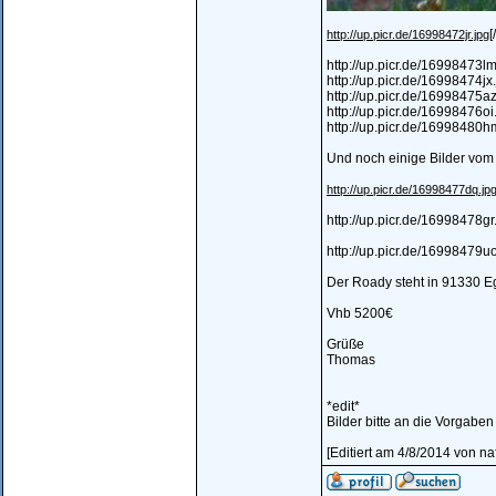
[
http://up.picr.de/16998472jr.jpg
http://up.picr.de/16998473lm
http://up.picr.de/16998474jx.
http://up.picr.de/16998475az
http://up.picr.de/16998476oi.
http://up.picr.de/16998480hm
Und noch einige Bilder vo
http://up.picr.de/16998477dq.jp
http://up.picr.de/16998478gr.
http://up.picr.de/16998479uo
Der Roady steht in 91330 
Vhb 5200€
Grüße
Thomas
*edit*
Bilder bitte an die Vorgabe
[Editiert am 4/8/2014 von na