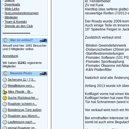
Galerie
el. Fensterheber
·
Downloads
ZV mit Funk
·
Web-Links
Hardtop (das seltene glatte)
·
Nutzungsbestimmungen
neuwertige Reifen (7/2013 
·
Mitglieder
·
Der Roady wurde 2009 komplet
Team & Kontakt
Auch einige Teile im Innenr
·
Spende an den Club
16" Spikeline Felgen in Ja
================
Zusätzlich verbaut sind:
Wer ist online?
-Bilstein Gewindefahrwerk
Aktuell sind hier 1681 Besucher
und 0 Mitglieder online.
-Distanzscheiben (20mm pr
-Stahlflexbremsleitungen
Anmeldung
-Fismatec Software (101 PS
-Fismatec Sportkupplung
Wir haben
11241
registrierte
-Fismatec Ölwanne mit Abl
Mitglieder.
-K&N Plattenfilter
Neueste Posts
Natürlich sind alle Änderu
Sicherung 11 ( 7,5...
Anfang 2013 wurde ich übers
Metallleitung vers...
Alles Plastik - Br...
Kotflügel vorne hat einen k
Kotflügel hinten hat zwei R
Suche Rückleuchte ...
Tür hat Schrammen (werd ic
Roadster scheint n...
Vor verkauf wird noch ein fr
Bowdenzug Türe außen
Roadster aus Münch...
Bei ernsthaften Interesse i
somit ist auch eine Begutac
Laufleistung nach ...
einmal Roadster im...