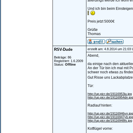
allerdings werde ich wohl 
Und ich bin beim Einsteige
Preis jetzt 5000€
Grüße
Thomas
RSV-Dude
erstellt am: 4.8.2014 um 21:03 
Abend,
Beiträge: 86
Registriert: 1.6.2009
da einige nach den aktuell
Status:
Offline
An der Tür bin ich mal mit 
schwer noch etwas zu finde
Gut Risse uns Lackabplatzer
Tür:
http://up.picr.de/19116953iu.jpg
http://up.picr.de/19116954dn.jpg
Radlauf hinten:
http://up.picr.de/19116946vn.jpg
http://up.picr.de/19116947yb.jpg
http://up.picr.de/19116948fs.jpg
Kotflügel vorne: