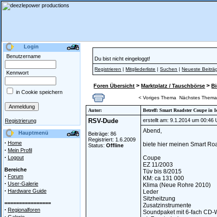
Login
Benutzername
Du bist nicht eingeloggt!
Registrieren
|
Mitgliederliste
|
Suchen
|
Neueste Beiträ
Kennwort
>
>
Foren Übersicht
Marktplatz / Tauschbörse
Bi
in Cookie speichern
< Voriges Thema
Nächstes Thema
Autor:
Betreff: Smart Roadster Coupe in I
RSV-Dude
erstellt am: 9.1.2014 um 00:46 
Registrierung
Abend,
Hauptmenü
Beiträge: 86
Registriert: 1.6.2009
·
Home
biete hier meinen Smart Roa
Status:
Offline
·
Mein Profil
·
Logout
Coupe
EZ 11/2003
Bereiche
Tüv bis 8/2015
·
Forum
KM: ca 131 000
·
User-Galerie
Klima (Neue Rohre 2010)
·
Hardware Guide
Leder
Sitzheitzung
================
Zusatzinstrumente
·
Regionalforen
Soundpaket mit 6-fach CD-
·