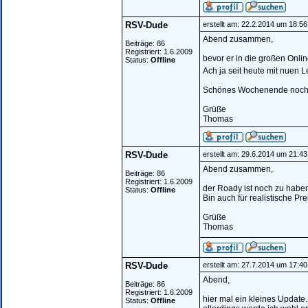
RSV-Dude
erstellt am: 22.2.2014 um 18:56
Abend zusammen,
Beiträge: 86
Registriert: 1.6.2009
bevor er in die großen Onli
Status:
Offline
Ach ja seit heute mit nuen L
Schönes Wochenende noch.
Grüße
Thomas
RSV-Dude
erstellt am: 29.6.2014 um 21:43
Abend zusammen,
Beiträge: 86
Registriert: 1.6.2009
der Roady ist noch zu habe
Status:
Offline
Bin auch für realistische Pr
Grüße
Thomas
RSV-Dude
erstellt am: 27.7.2014 um 17:40
Abend,
Beiträge: 86
Registriert: 1.6.2009
hier mal ein kleines Updat
Status:
Offline