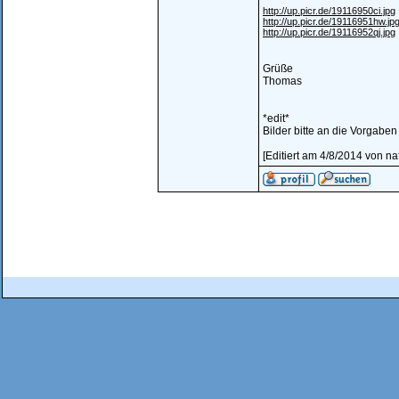
http://up.picr.de/19116950ci.jpg
http://up.picr.de/19116951hw.jp
http://up.picr.de/19116952qj.jpg
Grüße
Thomas
*edit*
Bilder bitte an die Vorgabe
[Editiert am 4/8/2014 von na