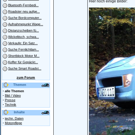
Hier noch einige Bilder:
Bluetooth-Fernbedi...
Roadster neu aufge...
Suche Bordcomputer...
Aufnahmepunkt Wage...
Distanzscheiben fü...
Wickeltisch, schwa...
Verkaufe: Ein Satz...
Suche Fernlichtlam...
Shortblock Motor M...
Koffer für Gepäckt...
Suche Smart Roadst...
zum Forum
Themen
·
alle Themen
·
Bild / Video
·
Presse
·
Technik
Inhalte
·
techn. Daten
·
Motorpflege