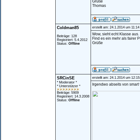
Grüße
Thomas
Coldman85
erstellt am: 24.1.2014 um 11:14
Wow, sieht echt Klasse aus.
Beiträge: 128
Find es ein mehr als fairer 
Registriert: 5.4.2012
Grüße
Status:
Offline
SRCinSE
erstellt am: 24.1.2014 um 12:15
* Moderator *
Irgendwo abseits von smart
* Unterstützer *
Beiträge: 5909
Registriert: 14.3.2008
Status:
Offline