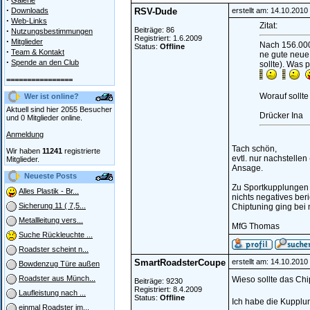
Galerie
·
Downloads
RSV-Dude
erstellt am: 14.10.201
·
Web-Links
Zitat:
·
Beiträge: 86
Nutzungsbestimmungen
Registriert: 1.6.2009
·
Mitglieder
Nach 156.000
Status:
Offline
·
Team & Kontakt
ne gute neue
·
Spende an den Club
sollte). Was
================
Worauf sollte
Wer ist online?
Aktuell sind hier 2055 Besucher
Drücker Ina
und 0 Mitglieder online.
Anmeldung
Tach schön,
Wir haben
11241
registrierte
evtl. nur nachstellen
Mitglieder.
Ansage.
Neueste Posts
Zu Sportkupplungen 
Alles Plastik - Br...
nichts negatives beri
Sicherung 11 ( 7,5...
Chiptuning ging bei 
Metallleitung vers...
MfG Thomas
Suche Rückleuchte ...
Roadster scheint n...
SmartRoadsterCoupe
erstellt am: 14.10.201
Bowdenzug Türe außen
Roadster aus Münch...
Wieso sollte das Chi
Beiträge: 9230
Registriert: 8.4.2009
Laufleistung nach ...
Status:
Offline
Ich habe die Kupplu
einmal Roadster im...