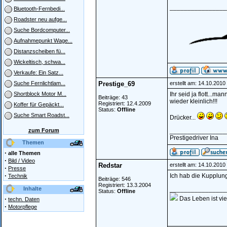
________________
Bluetooth-Fernbedi...
Roadster neu aufge...
Suche Bordcomputer...
Aufnahmepunkt Wage...
Distanzscheiben fü...
Wickeltisch, schwa...
Verkaufe: Ein Satz...
Prestige_69
erstellt am: 14.10.201
Suche Fernlichtlam...
Ihr seid ja flott...
Shortblock Motor M...
Beiträge: 43
wieder kleinlich!!!
Registriert: 12.4.2009
Koffer für Gepäckt...
Status:
Offline
Suche Smart Roadst...
Drücker...
zum Forum
________________
Prestigedriver Ina
Themen
·
alle Themen
·
Bild / Video
Redstar
erstellt am: 14.10.201
·
Presse
·
Ich hab die Kupplung
Technik
Beiträge: 546
Registriert: 13.3.2004
Inhalte
________________
Status:
Offline
·
Das Leben ist vie
techn. Daten
·
Motorpflege