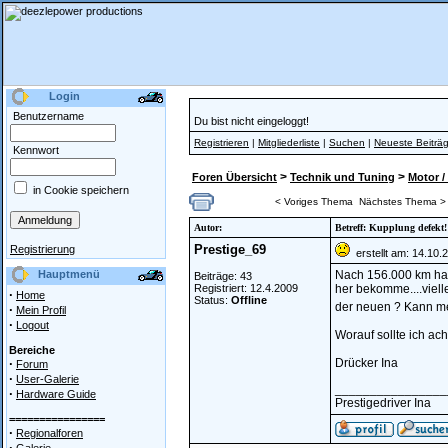
Login
Benutzername
Du bist nicht eingeloggt!
Registrieren
|
Mitgliederliste
|
Suchen
|
Neueste Beiträ
Kennwort
>
>
Foren Übersicht
Technik und Tuning
Motor /
in Cookie speichern
< Voriges Thema
Nächstes Thema >
Autor:
Betreff: Kupplung defekt!
Prestige_69
Registrierung
erstellt am: 14.10.
Hauptmenü
Nach 156.000 km hat
Beiträge: 43
Registriert: 12.4.2009
her bekomme....viell
·
Home
Status:
Offline
der neuen ? Kann me
·
Mein Profil
·
Logout
Worauf sollte ich ac
Bereiche
·
Drücker Ina
Forum
·
User-Galerie
________________
·
Hardware Guide
Prestigedriver Ina
================
·
Regionalforen
·