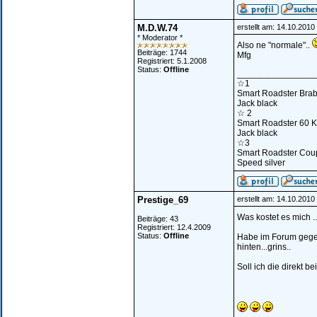
M.D.W.74
erstellt am: 14.10.201
* Moderator *
Also ne "normale"..
Beiträge: 1744
Mfg
Registriert: 5.1.2008
Status:
Offline
________________
☆1
Smart Roadster Bra
Jack black
☆ 2
Smart Roadster 60 
Jack black
☆3
Smart Roadster Cou
Speed silver
Prestige_69
erstellt am: 14.10.201
Was kostet es mich ..
Beiträge: 43
Registriert: 12.4.2009
Status:
Offline
Habe im Forum gegeu
hinten...grins..
Soll ich die direkt be