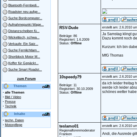
Bluetooth-Fernbedi...
________________
Roadster neu aufge...
Suche Bordcomputer...
Aufnahmepunkt Wage...
RSV-Dude
erstellt am: 2.6.2010 u
Distanzscheiben fü...
Ja Samstag klingt gu
Beiträge: 86
Wickeltisch, schwa...
Dazu kommt noch der 
Registriert: 1.6.2009
Status:
Offline
Verkaufe: Ein Satz...
Kurzum: Ich bin dabei!
Suche Fernlichtlam...
MfG Thomas
Shortblock Motor M...
Koffer für Gepäckt...
Suche Smart Roadst...
10speedy79
erstellt am: 2.6.2010 u
zum Forum
da ich leider freita
Beiträge: 11
Themen
werde ich leider ab
Registriert: 30.10.2009
schönes wetter habe 
·
alle Themen
Status:
Offline
·
Bild / Video
·
Presse
·
Technik
Inhalte
·
techn. Daten
·
Motorpflege
teslamo01
erstellt am: 2.6.2010 u
Regionalforenmoderator
Andi, die Ausrede gill
Franken