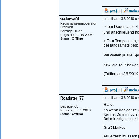
teslamo01
erstellt am: 3.6.2010 u
Regionalforenmoderator
>Tour Dauer ca, 2 -4
Franken
Beiträge: 1027
und anschließend no
Registriert: 9.10.2006
Status:
Offline
> Tour Tempo: naja, 
der langsamste best
Wir wollen ja alle S
bzw: die Tour ist weg
[Editiert am 3/6/201
________________
Roadster_77
erstellt am: 3.6.2010 u
Hallo,
Beiträge: 65
na wenn das ganze we
Registriert: 3.5.2010
Status:
Offline
Kannst Du mir noch 
Bei mir zeigt es der L
Gruß Markus
Außerdem muss ich j