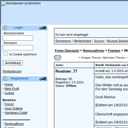
Login
Benutzername
Du bist nicht eingeloggt!
Registrieren
|
Mitgliederliste
|
Suchen
|
Neueste Beiträ
Kennwort
>
>
> Wo
Foren Übersicht
Regionalforen
Franken
in Cookie speichern
< Voriges Thema
Nächstes Thema >
Autor:
Betreff: Wochenende was 
Roadster_77
erstellt am: 1.6.2010 u
Registrierung
Hallo, das verlängert
Hauptmenü
Beiträge: 65
Registriert: 3.5.2010
·
Home
Das Wetter soll ja a
Status:
Offline
·
Mein Profil
Für den Samstag suc
·
Logout
Gruß Markus
Bereiche
·
Forum
[Editiert am 1/6/201
·
User-Galerie
·
Hardware Guide
Überschrift angepas
================
[Editiert am 2/6/201
·
Regionalforen
·