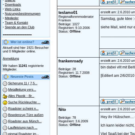
Galerie
·
Downloads
·
Web-Links
teslamo01
erstellt am: 2.6.2010 u
·
Nutzungsbestimmungen
Regionalforenmoderator
·
Mitglieder
Samstag, gute Idee :-
Franken
·
Team & Kontakt
Beiträge: 1027
·
siehe Mail, wird nur
Spende an den Club
Registriert: 9.10.2006
Status:
Offline
================
________________
Wer ist online?
Aktuell sind hier 1921 Besucher
und 0 Mitglieder online.
Anmeldung
frankenroady
erstellt am: 2.6.2010 u
Wir haben
11241
registrierte
bin dabei vllt mit Bei
Beiträge: 28
Mitglieder.
Registriert: 11.7.2008
[Editiert am 2/6/201
Status:
Offline
Neueste Posts
Sicherung 11 ( 7,5...
Metallleitung vers...
Alles Plastik - Br...
Suche Rückleuchte ...
Roadster scheint n...
Nito
erstellt am: 2.6.2010 u
Bowdenzug Türe außen
Hey ihr Hübschen.... 
Beiträge: 78
Registriert: 3.6.2009
Roadster aus Münch...
Status:
Offline
Ich kann leider nich
Laufleistung nach ...
Viel Spaß bei der Tou
einmal Roadster im...