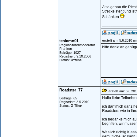
Also genau die Rich
Strecke steht und is
Schänken
________________
teslamo01
erstellt am: 5.6.2010 u
Regionalforenmoderator
bitte denkt an genü
Franken
Beiträge: 1027
________________
Registriert: 9.10.2006
Status:
Offline
Roadster_77
erstellt am: 6.6.20
Hallo liebe Teilnehm
Beiträge: 65
Registriert: 3.5.2010
Status:
Offline
ich darf mich ganz h
Roadsters wie in Ihr
Ich bedanke mich auc
begriffen, wir müss
Was ich richtig Klass
gemütliche, so kann 