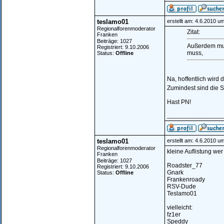
teslamo01
erstellt am: 4.6.2010 u
Regionalforenmoderator
Zitat:
Franken
Beiträge: 1027
Außerdem mus
Registriert: 9.10.2006
muss,
Status:
Offline
Na, hoffentlich wird
Zumindest sind die S
Hast PN!
________________
teslamo01
erstellt am: 4.6.2010 u
Regionalforenmoderator
kleine Auflistung wer 
Franken
Beiträge: 1027
Roadster_77
Registriert: 9.10.2006
Gnark
Status:
Offline
Frankenroady
RSV-Dude
Teslamo01
vielleicht:
fz1er
Speddy