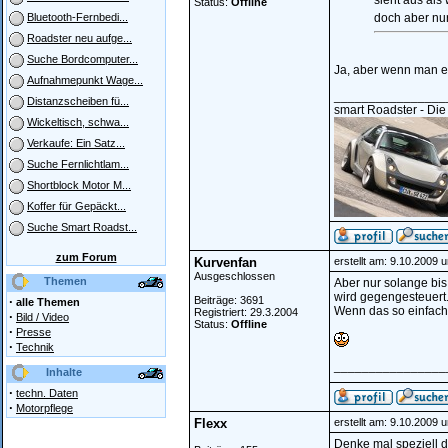
sieht aus als
Status:
Offline
doch aber nu
Bluetooth-Fernbedi...
Roadster neu aufge...
Suche Bordcomputer...
Ja, aber wenn man e
Aufnahmepunkt Wage...
________________
Distanzscheiben fü...
smart Roadster - Die
Wickeltisch, schwa...
Verkaufe: Ein Satz...
Suche Fernlichtlam...
Shortblock Motor M...
Koffer für Gepäckt...
Suche Smart Roadst...
zum Forum
Kurvenfan
erstellt am: 9.10.2009 
Ausgeschlossen
Themen
Aber nur solange bis
wird gegengesteuert
·
Beiträge: 3691
alle Themen
Wenn das so einfach
Registriert: 29.3.2004
·
Bild / Video
Status:
Offline
·
Presse
·
Technik
________________
Inhalte
·
techn. Daten
·
Motorpflege
Flexx
erstellt am: 9.10.2009 
Denke mal speziell d