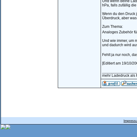
Und wenn deine Laded
hPa, falls zufällig 
Wenn du den Druck je
Überdruck, aber was 
Zum Thema:
Analoges Zubehör für 
Und wie immer, um m
und dadurch wird au
Fehlt ja nur noch, d
[Editiert am 19/10/20
________________
mehr Ladedruck als R
Impressu