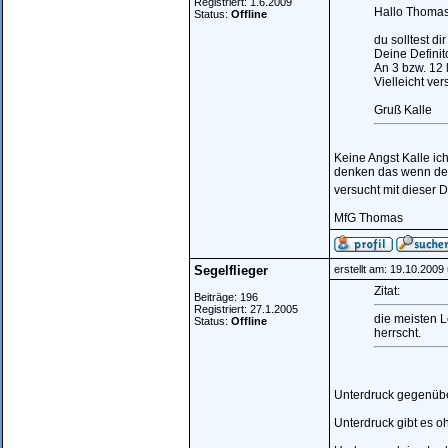
Registriert: 1.6.2009
Hallo Thomas
Status:
Offline
du solltest di
Deine Defini
An 3 bzw. 12 
Vielleicht ve
Gruß Kalle
Keine Angst Kalle ic
denken das wenn der 
versucht mit dieser D
MfG Thomas
Segelflieger
erstellt am: 19.10.2009
Zitat:
Beiträge: 196
Registriert: 27.1.2005
die meisten L
Status:
Offline
herrscht.
Unterdruck gegenüb
Unterdruck gibt es o