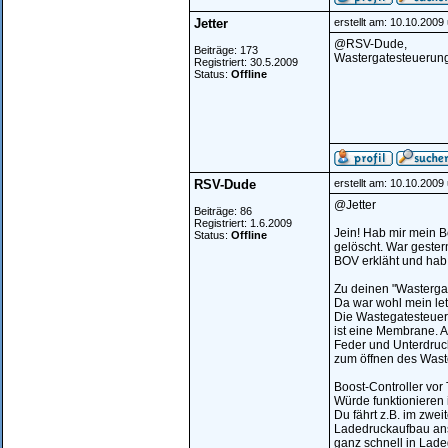
Jetter
erstellt am: 10.10.2009
@RSV-Dude,
Beiträge: 173
Wastergatesteuerung
Registriert: 30.5.2009
Status:
Offline
RSV-Dude
erstellt am: 10.10.2009
@Jetter
Beiträge: 86
Registriert: 1.6.2009
Jein! Hab mir mein B
Status:
Offline
gelöscht. War gester
BOV erkläht und hab
Zu deinen "Wasterga
Da war wohl mein let
Die Wastegatesteueru
ist eine Membrane. A
Feder und Unterdruck
zum öffnen des Waste
Boost-Controller vor 
Würde funktionieren 
Du fährt z.B. im zwe
Ladedruckaufbau ans
ganz schnell in Lade