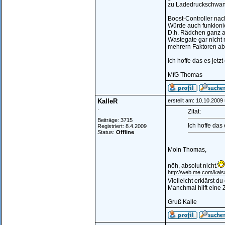
zu Ladedruckschwa
Boost-Controller nac
Würde auch funkionier
D.h. Rädchen ganz au
Wastegate gar nicht 
mehrern Faktoren ab
Ich hoffe das es jetzt
MfG Thomas
KalleR
erstellt am: 10.10.2009
.
Zitat:
Beiträge: 3715
Ich hoffe das 
Registriert: 8.4.2009
Status:
Offline
Moin Thomas,
nöh, absolut nicht.
http://web.me.com/kai
Vielleicht erklärst du
Manchmal hilft eine 
Gruß Kalle