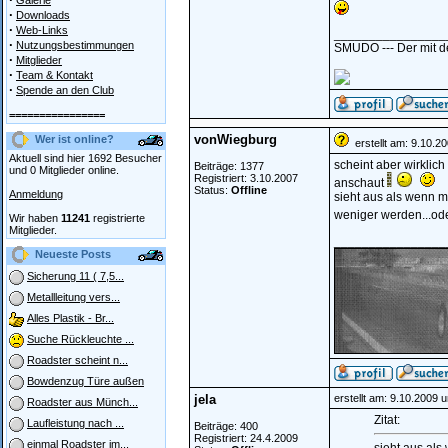
Galerie
·
Downloads
·
Web-Links
________________
·
Nutzungsbestimmungen
SMUDO --- Der mit de
·
Mitglieder
·
Team & Kontakt
·
Spende an den Club
================
vonWiegburg
Wer ist online?
erstellt am: 9.10.2
Aktuell sind hier 1692 Besucher
scheint aber wirklic
Beiträge: 1377
und 0 Mitglieder online.
Registriert: 3.10.2007
anschaut
Status:
Offline
Anmeldung
sieht aus als wenn m
weniger werden...od
Wir haben
11241
registrierte
Mitglieder.
________________
Neueste Posts
Sicherung 11 ( 7,5...
Metallleitung vers...
Alles Plastik - Br...
Suche Rückleuchte ...
Roadster scheint n...
Bowdenzug Türe außen
jela
erstellt am: 9.10.2009 
Roadster aus Münch...
Zitat:
Laufleistung nach ...
Beiträge: 400
Registriert: 24.4.2009
einmal Roadster im...