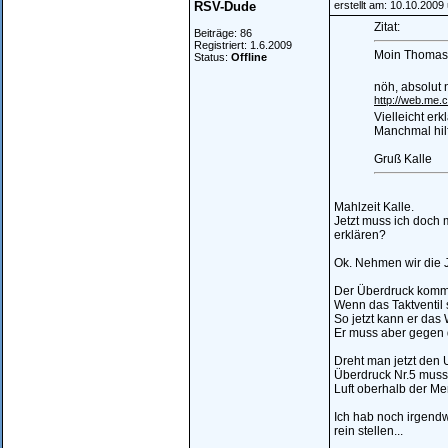
RSV-Dude
erstellt am: 10.10.2009
Zitat:
Beiträge: 86
Registriert: 1.6.2009
Moin Thomas
Status:
Offline
nöh, absolut n
http://web.me
Vielleicht erk
Manchmal hilf
Gruß Kalle
Mahlzeit Kalle.
Jetzt muss ich doch 
erklären?
Ok. Nehmen wir die 
Der Überdruck kommt 
Wenn das Taktventil 
So jetzt kann er das
Er muss aber gegen d
Dreht man jetzt den 
Überdruck Nr.5 muss 
Luft oberhalb der M
Ich hab noch irgend
rein stellen...