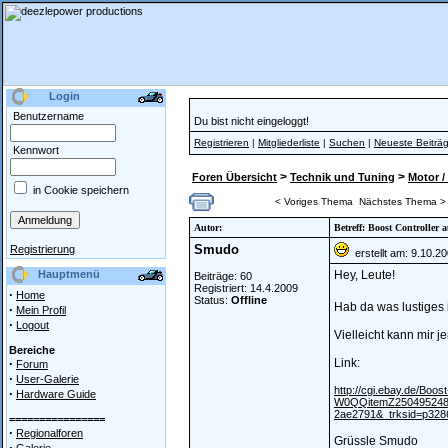
Login
Benutzername
Du bist nicht eingeloggt!
Registrieren
|
Mitgliederliste
|
Suchen
|
Neueste Beiträ
Kennwort
>
>
Foren Übersicht
Technik und Tuning
Motor /
in Cookie speichern
< Voriges Thema
Nächstes Thema >
Autor:
Betreff: Boost Controller 
Smudo
Registrierung
erstellt am: 9.10.2
Hauptmenü
Hey, Leute!
Beiträge: 60
Registriert: 14.4.2009
·
Home
Status:
Offline
Hab da was lustiges 
·
Mein Profil
·
Logout
Vielleicht kann mir 
Bereiche
·
Link:
Forum
·
User-Galerie
http://cgi.ebay.de/Boo
·
Hardware Guide
W0QQitemZ250495248
2ae2791&_trksid=p328
================
·
Regionalforen
Grüssle Smudo
·