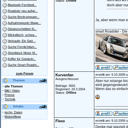
sieht aus als
Status:
Offline
doch aber nu
Bluetooth-Fernbedi...
Roadster neu aufge...
Suche Bordcomputer...
Ja, aber wenn man e
Aufnahmepunkt Wage...
________________
Distanzscheiben fü...
smart Roadster - Die
Wickeltisch, schwa...
Verkaufe: Ein Satz...
Suche Fernlichtlam...
Shortblock Motor M...
Koffer für Gepäckt...
Suche Smart Roadst...
zum Forum
Kurvenfan
erstellt am: 9.10.2009 
Ausgeschlossen
Themen
Aber nur solange bis
wird gegengesteuert
·
Beiträge: 3691
alle Themen
Wenn das so einfach
Registriert: 29.3.2004
·
Bild / Video
Status:
Offline
·
Presse
·
Technik
________________
Inhalte
·
techn. Daten
·
Motorpflege
Flexx
erstellt am: 9.10.2009 
Denke mal speziell d