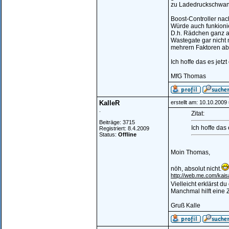
zu Ladedruckschwa
Boost-Controller nac
Würde auch funkionier
D.h. Rädchen ganz au
Wastegate gar nicht 
mehrern Faktoren ab
Ich hoffe das es jetzt
MfG Thomas
KalleR
erstellt am: 10.10.2009
.
Zitat:
Beiträge: 3715
Ich hoffe das 
Registriert: 8.4.2009
Status:
Offline
Moin Thomas,
nöh, absolut nicht.
http://web.me.com/kai
Vielleicht erklärst du
Manchmal hilft eine 
Gruß Kalle