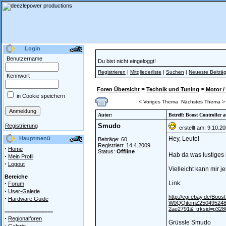
Login
Benutzername
Du bist nicht eingeloggt!
Registrieren
|
Mitgliederliste
|
Suchen
|
Neueste Beiträ
Kennwort
>
>
Foren Übersicht
Technik und Tuning
Motor /
in Cookie speichern
< Voriges Thema
Nächstes Thema >
Autor:
Betreff: Boost Controller 
Smudo
Registrierung
erstellt am: 9.10.2
Hauptmenü
Hey, Leute!
Beiträge: 60
Registriert: 14.4.2009
·
Home
Status:
Offline
Hab da was lustiges 
·
Mein Profil
·
Logout
Vielleicht kann mir 
Bereiche
·
Link:
Forum
·
User-Galerie
http://cgi.ebay.de/Boo
·
Hardware Guide
W0QQitemZ250495248
2ae2791&_trksid=p328
================
·
Regionalforen
Grüssle Smudo
·