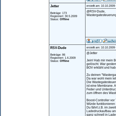
Jetter
erstellt am: 10.10.2009
@RSV-Dude,
Beiträge: 173
Wastergatesteuerung
Registriert: 30.5.2009
Status:
Offline
RSV-Dude
erstellt am: 10.10.2009
@Jetter
Beiträge: 86
Registriert: 1.6.2009
Jein! Hab mir mein B
Status:
Offline
gelöscht. War gester
BOV erkläht und hab
Zu deinen "Wasterga
Da war wohl mein let
Die Wastegatesteueru
ist eine Membrane. A
Feder und Unterdruck
zum öffnen des Waste
Boost-Controller vor 
Würde funktionieren 
Du fährt z.B. im zwe
Ladedruckaufbau ans
ganz schnell in Lade