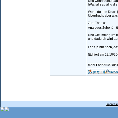
Und wenn deine Laded
hPa, falls zufällig 
Wenn du den Druck je
Überdruck, aber was 
Zum Thema:
Analoges Zubehör für 
Und wie immer, um m
und dadurch wird au
Fehlt ja nur noch, d
[Editiert am 19/10/20
________________
mehr Ladedruck als R
Impressu