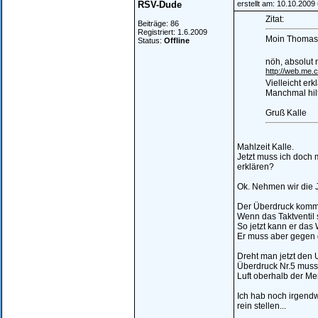
RSV-Dude
erstellt am: 10.10.2009
Zitat:
Beiträge: 86
Registriert: 1.6.2009
Moin Thomas
Status:
Offline
nöh, absolut n
http://web.me
Vielleicht erk
Manchmal hilf
Gruß Kalle
Mahlzeit Kalle.
Jetzt muss ich doch 
erklären?
Ok. Nehmen wir die 
Der Überdruck kommt 
Wenn das Taktventil 
So jetzt kann er das
Er muss aber gegen d
Dreht man jetzt den 
Überdruck Nr.5 muss 
Luft oberhalb der M
Ich hab noch irgend
rein stellen...