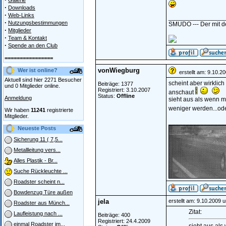
Galerie
·
Downloads
·
Web-Links
________________
·
Nutzungsbestimmungen
SMUDO --- Der mit de
·
Mitglieder
·
Team & Kontakt
·
Spende an den Club
================
vonWiegburg
Wer ist online?
erstellt am: 9.10.2
Aktuell sind hier 2271 Besucher
scheint aber wirklic
Beiträge: 1377
und 0 Mitglieder online.
Registriert: 3.10.2007
anschaut
Status:
Offline
Anmeldung
sieht aus als wenn m
weniger werden...od
Wir haben
11241
registrierte
Mitglieder.
________________
Neueste Posts
Sicherung 11 ( 7,5...
Metallleitung vers...
Alles Plastik - Br...
Suche Rückleuchte ...
Roadster scheint n...
Bowdenzug Türe außen
jela
erstellt am: 9.10.2009 
Roadster aus Münch...
Zitat:
Laufleistung nach ...
Beiträge: 400
Registriert: 24.4.2009
einmal Roadster im...