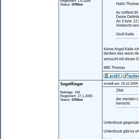
Registriert: 1.6.2009
Hallo Thomas
Status:
Offline
du solltest di
Deine Defini
An 3 bzw. 12 
Vielleicht ve
Gruß Kalle
Keine Angst Kalle ic
denken das wenn der 
versucht mit dieser D
MfG Thomas
Segelflieger
erstellt am: 19.10.2009
Zitat:
Beiträge: 196
Registriert: 27.1.2005
die meisten L
Status:
Offline
herrscht.
Unterdruck gegenüb
Unterdruck gibt es o