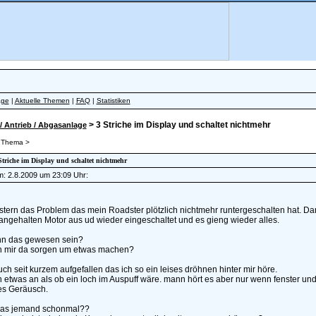
äge
|
Aktuelle Themen
|
FAQ
|
Statistiken
> 3 Striche im Display und schaltet nichtmehr
/ Antrieb / Abgasanlage
 Thema >
 Striche im Display und schaltet nichtmehr
am: 2.8.2009 um 23:09 Uhr:
stern das Problem das mein Roadster plötzlich nichtmehr runtergeschalten hat. Dann
angehalten Motor aus ud wieder eingeschaltet und es gieng wieder alles.
n das gewesen sein?
h mir da sorgen um etwas machen?
auch seit kurzem aufgefallen das ich so ein leises dröhnen hinter mir höre.
h etwas an als ob ein loch im Auspuff wäre. mann hört es aber nur wenn fenster und 
es Geräusch.
das jemand schonmal??