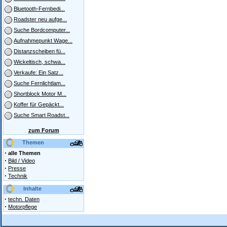
Bluetooth-Fernbedi...
Roadster neu aufge...
Suche Bordcomputer...
Aufnahmepunkt Wage...
Distanzscheiben fü...
Wickeltisch, schwa...
Verkaufe: Ein Satz...
Suche Fernlichtlam...
Shortblock Motor M...
Koffer für Gepäckt...
Suche Smart Roadst...
zum Forum
Themen
·
alle Themen
·
Bild / Video
·
Presse
·
Technik
Inhalte
·
techn. Daten
·
Motorpflege