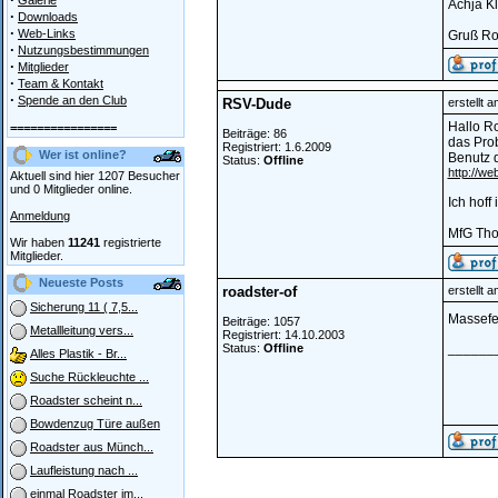
Galerie
Achja K
·
Downloads
·
Web-Links
Gruß Ro
·
Nutzungsbestimmungen
·
Mitglieder
·
Team & Kontakt
·
Spende an den Club
RSV-Dude
erstellt 
Hallo R
================
Beiträge: 86
das Prob
Registriert: 1.6.2009
Wer ist online?
Benutz d
Status:
Offline
http://w
Aktuell sind hier 1207 Besucher
und 0 Mitglieder online.
Ich hoff
Anmeldung
MfG Th
Wir haben
11241
registrierte
Mitglieder.
Neueste Posts
roadster-of
erstellt 
Sicherung 11 ( 7,5...
Massefeh
Beiträge: 1057
Metallleitung vers...
Registriert: 14.10.2003
______
Status:
Offline
Alles Plastik - Br...
Suche Rückleuchte ...
Roadster scheint n...
Bowdenzug Türe außen
Roadster aus Münch...
Laufleistung nach ...
einmal Roadster im...