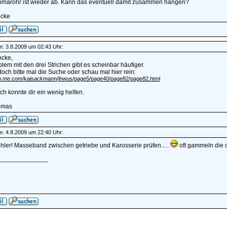
limarohr ist wieder ab. Kann das eventuell damit zusammen hängen?
cke
am: 3.8.2009 um 02:43 Uhr:
ocke,
lem mit den drei Strichen gibt es scheinbar häufiger.
och bitte mal die Suche oder schau mal hier rein:
eb.me.com/kaisackmann/jhwus/page5/page40/page82/page82.html
 ich konnte dir ein wenig helfen.
omas
am: 4.8.2009 um 22:40 Uhr:
ler! Masseband zwischen getriebe und Karosserie prüfen.....
oft gammeln die d
______________