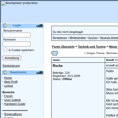
Login
Benutzername
Du bist nicht eingeloggt!
Registrieren
|
Mitgliederliste
|
Suchen
|
Neueste Beitr
Kennwort
>
>
Foren Übersicht
Technik und Tuning
Motor 
in Cookie speichern
< Voriges Thema
Nächstes
Autor:
Betreff: 3
Rocke
erstellt 
Registrierung
Hallo
Hauptmenü
Beiträge: 124
Registriert: 23.5.2009
·
Home
hatte ge
Status:
Offline
·
Mein Profil
Ich hab 
·
Logout
Was kan
Bereiche
Muss ic
·
Forum
·
User-Galerie
Mir ist 
·
Hardware Guide
Hört sic
ein neu
================
·
Regionalforen
Hattes 
·