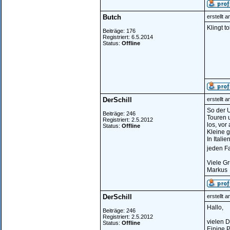
Butch
erstellt 
Klingt t
Beiträge: 176
Registriert: 6.5.2014
Status:
Offline
DerSchill
erstellt 
So der U
Beiträge: 246
Touren 
Registriert: 2.5.2012
los, vor
Status:
Offline
Kleine g
In Itali
jeden Fa
Viele G
Markus
DerSchill
erstellt 
Hallo,
Beiträge: 246
Registriert: 2.5.2012
vielen D
Status:
Offline
Einige P