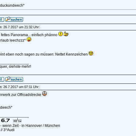
*duckundwech*
am: 26.7.2017 um 21:32 Uhr:
 fettes Panorama... einfach phänno
rlaub leechzzz*
eint eben noch sagen zu müssen: Nettet Kennzeichen
______________
quer, siehste mehr!
am: 26.7.2017 um 07:11 Uhr:
rwerk zur Offroadstrecke
ndwech*
______________
- wenn Zeit - in Hannover / München
// 3*Audi