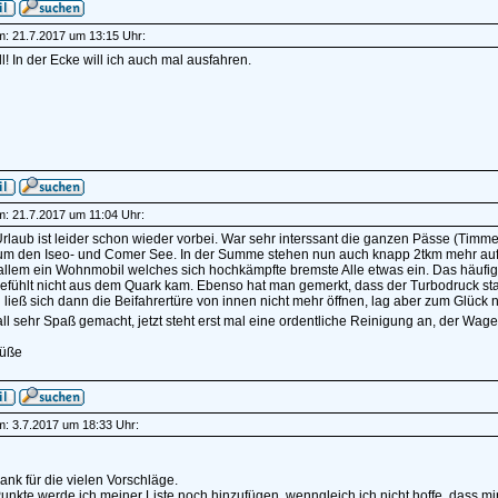
am: 21.7.2017 um 13:15 Uhr:
oll! In der Ecke will ich auch mal ausfahren.
am: 21.7.2017 um 11:04 Uhr:
rlaub ist leider schon wieder vorbei. War sehr interssant die ganzen Pässe (Timme
um den Iseo- und Comer See. In der Summe stehen nun auch knapp 2tkm mehr auf de
 allem ein Wohnmobil welches sich hochkämpfte bremste Alle etwas ein. Das häufige 
efühlt nicht aus dem Quark kam. Ebenso hat man gemerkt, dass der Turbodruck sta
en ließ sich dann die Beifahrertüre von innen nicht mehr öffnen, lag aber zum Glück
ll sehr Spaß gemacht, jetzt steht erst mal eine ordentliche Reinigung an, der Wag
rüße
am: 3.7.2017 um 18:33 Uhr:
ank für die vielen Vorschläge.
unkte werde ich meiner Liste noch hinzufügen, wenngleich ich nicht hoffe, dass m