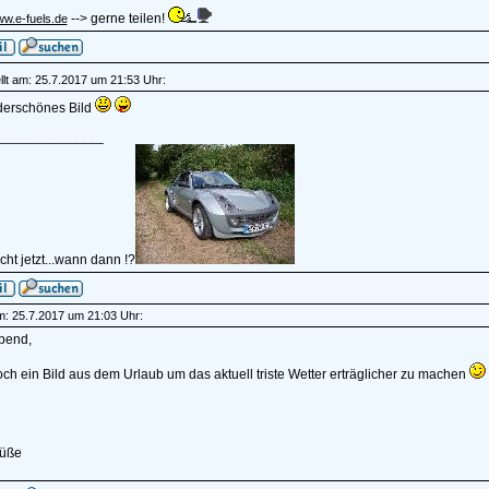
--> gerne teilen!
ww.e-fuels.de
lt am: 25.7.2017 um 21:53 Uhr:
erschönes Bild
______________
ht jetzt...wann dann !?
am: 25.7.2017 um 21:03 Uhr:
bend,
ch ein Bild aus dem Urlaub um das aktuell triste Wetter erträglicher zu machen
rüße