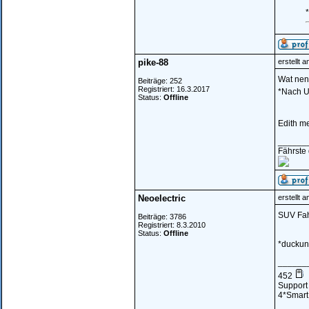
pike-88
erstellt 
Wat nen
Beiträge: 252
Registriert: 16.3.2017
*Nach U
Status:
Offline
Edith m
______
Fährste 
Neoelectric
erstellt 
SUV Fah
Beiträge: 3786
Registriert: 8.3.2010
Status:
Offline
*ducku
______
452
Support 
4*Smart 