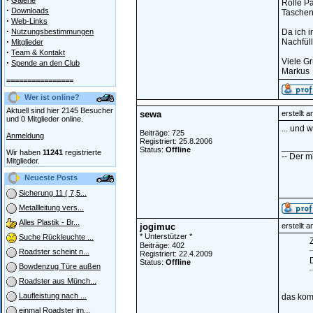
Galerie
Rolle P
·
Downloads
Tasche
·
Web-Links
·
Nutzungsbestimmungen
Da ich i
·
Nachfüll
Mitglieder
·
Team & Kontakt
Viele G
·
Spende an den Club
Markus
================
Wer ist online?
Aktuell sind hier 2145 Besucher
sewa
erstellt 
und 0 Mitglieder online.
... und 
Beiträge: 725
Anmeldung
Registriert: 25.8.2006
______
Status:
Offline
Wir haben
11241
registrierte
-- Der mi
Mitglieder.
Neueste Posts
Sicherung 11 ( 7,5...
Metallleitung vers...
Alles Plastik - Br...
jogimuc
erstellt 
* Unterstützer *
Suche Rückleuchte ...
Z
Beiträge: 402
Roadster scheint n...
Registriert: 22.4.2009
D
Status:
Offline
Bowdenzug Türe außen
Roadster aus Münch...
Laufleistung nach ...
das kom
einmal Roadster im...