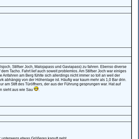
lsjoch, Stilfser Joch, Malojapass und Gaviapass) zu fahren. Ebenso diverse
m Tacho. Fahrt lief auch soweit problemlos. Am Stilfser Joch war einiges
Anfahren am Berg fühlte sich allerdings nicht immer so toll an weil der
rk abhängig von der Höhenlage ist. Häufig war kaum mehr als 1,0 Bar drin.
 nur am Stift des Türöffners, der aus der Führung gesprungen war. Hat auf
en sieht aus wie Sau
.
ir unterwegs etwas Größeres kaputt geht.