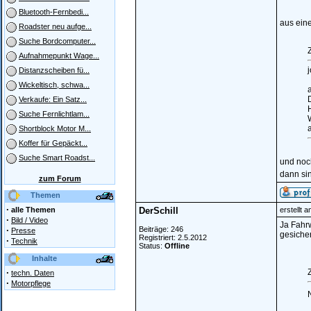
Bluetooth-Fernbedi...
aus ein
Roadster neu aufge...
Suche Bordcomputer...
Z
Aufnahmepunkt Wage...
Distanzscheiben fü...
Wickeltisch, schwa...
D
Verkaufe: Ein Satz...
Suche Fernlichtlam...
Shortblock Motor M...
Koffer für Gepäckt...
Suche Smart Roadst...
und noch
dann si
zum Forum
Themen
·
alle Themen
DerSchill
erstellt 
·
Bild / Video
Ja Fahrw
·
Beiträge: 246
Presse
gesicher
Registriert: 2.5.2012
·
Technik
Status:
Offline
Inhalte
·
Z
techn. Daten
·
Motorpflege