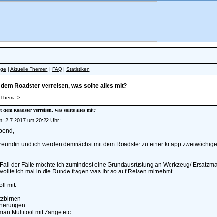
äge
|
Aktuelle Themen
|
FAQ
|
Statistiken
 dem Roadster verreisen, was sollte alles mit?
 Thema >
it dem Roadster verreisen, was sollte alles mit?
am: 2.7.2017 um 20:22 Uhr:
bend,
reundin und ich werden demnächst mit dem Roadster zu einer knapp zweiwöchigen 
.
Fall der Fälle möchte ich zumindest eine Grundausrüstung an Werkzeug/ Ersatzmat
ollte ich mal in die Runde fragen was Ihr so auf Reisen mitnehmt.
ll mit:
tzbirnen
cherungen
an Multitool mit Zange etc.