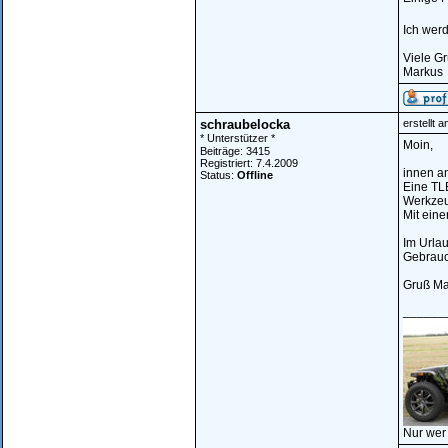
Ich wer
Viele G
Markus
schraubelocka
erstellt 
* Unterstützer *
Moin,
Beiträge: 3415
Registriert: 7.4.2009
innen a
Status:
Offline
Eine TLE
Werkzeug
Mit eine
Im Urlau
Gebrauch
Gruß Ma
______
Nur wer