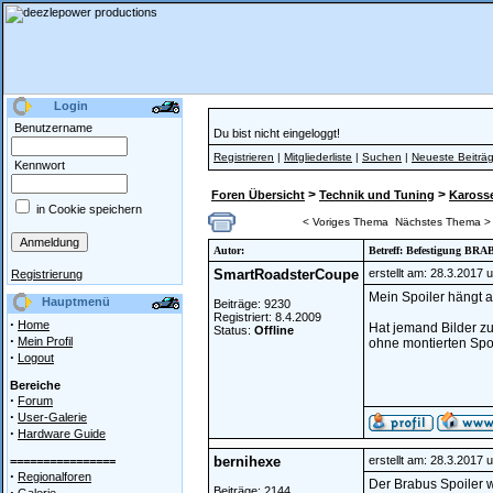
Login
Benutzername
Du bist nicht eingeloggt!
Registrieren
|
Mitgliederliste
|
Suchen
|
Neueste Beiträ
Kennwort
>
>
Foren Übersicht
Technik und Tuning
Karosser
in Cookie speichern
< Voriges Thema
Nächstes Thema >
Autor:
Betreff: Befestigung BRA
SmartRoadsterCoupe
erstellt am: 28.3.2017 
Registrierung
Mein Spoiler hängt a
Hauptmenü
Beiträge: 9230
Registriert: 8.4.2009
·
Home
Hat jemand Bilder zu
Status:
Offline
·
Mein Profil
ohne montierten Spo
·
Logout
Bereiche
·
Forum
·
User-Galerie
·
Hardware Guide
bernihexe
erstellt am: 28.3.2017 
================
·
Regionalforen
Der Brabus Spoiler w
·
Beiträge: 2144