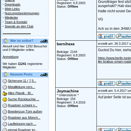
Galerie
Grundträger fest sitz
Registriert: 6.8.2003
·
Downloads
ausgehakt? Hab das T
Status:
Offline
·
Web-Links
Hatte nicht soviel 
·
Nutzungsbestimmungen
·
Mitglieder
VG
·
Team & Kontakt
·
Spende an den Club
Ach so in den JHWUS 
================
Wer ist online?
bernihexe
erstellt am: 28.3.2017 
Aktuell sind hier 1292 Besucher
und 0 Mitglieder online.
Guckst Du hier, siehe
Beiträge: 2144
Registriert: 6.8.2003
Anmeldung
https://www.berlin-tuni
Status:
Offline
iler-brabus-smart-road
Wir haben
11241
registrierte
Mitglieder.
Neueste Posts
Sicherung 11 ( 7,5...
Metallleitung vers...
Joymachine
erstellt am: 5.4.2017 u
Alles Plastik - Br...
* Unterstützer *
Auf jeder Seite ist 
Beiträge: 154
Suche Rückleuchte ...
Registriert: 3.4.2016
Roadster scheint n...
Status:
Offline
Bowdenzug Türe außen
Roadster aus Münch...
Laufleistung nach ...
einmal Roadster im...