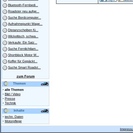
Bluetooth-Fernbedi...
Roadster neu aufge...
Suche Bordcomputer...
Aufnahmepunkt Wage...
Distanzscheiben fü...
Wickeltisch, schwa...
Verkaufe: Ein Satz...
Suche Fernlichtlam...
Shortblock Motor M...
Koffer für Gepäckt...
Suche Smart Roadst...
zum Forum
Themen
·
alle Themen
·
Bild / Video
·
Presse
·
Technik
Inhalte
·
techn. Daten
·
Motorpflege
Impressu