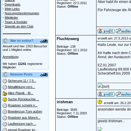
Galerie
Aber habt ihr einen d
Registriert: 22.5.2011
·
Downloads
Status:
Offline
·
Web-Links
Für Fahrzeuge die Ält
·
Nutzungsbestimmungen
·
Mitglieder
·
Team & Kontakt
·
Spende an den Club
================
Fluchtzwerg
erstellt am: 27.5.2013 
Wer ist online?
Hallo Leute, nur zur I
Aktuell sind hier 2303 Besucher
Beiträge: 138
und 1 Mitglied online.
Registriert: 10.1.2010
Ich hatte nach dem C
Status:
Offline
Anmeldung
Anruf, der Austausch
Wir haben
11241
registrierte
EZ 01.2007
Mitglieder.
Laufleistung 69.600
Scheckheft bis 2009 
Neueste Posts
________________
Sicherung 11 ( 7,5...
[/url]
Metallleitung vers...
Alles Plastik - Br...
Suche Rückleuchte ...
irishman
erstellt am: 26.2.2
Roadster scheint n...
ansonsten wende dich
Beiträge: 3645
Bowdenzug Türe außen
Registriert: 7.11.2003
Status:
Offline
________________
Roadster aus Münch...
greetz Irishman...
Laufleistung nach ...
einmal Roadster im...