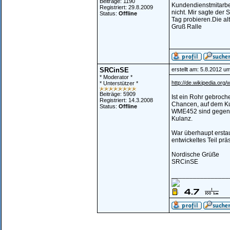
Beiträge: 1190
Kundendienstmitarbe
Registriert: 29.8.2009
nicht. Mir sagte der
Status:
Offline
Tag probieren.Die al
Gruß Ralle
SRCinSE
erstellt am: 5.8.2012 u
* Moderator *
http://de.wikipedia.org/
* Unterstützer *
Beiträge: 5909
Ist ein Rohr gebroch
Registriert: 14.3.2008
Chancen, auf dem Ku
Status:
Offline
WME452 sind gegenwär
Kulanz.
War überhaupt erstau
entwickeltes Teil präs
Nordische Grüße
SRCinSE
________________