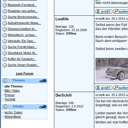
Wer nicht überzeugen 
Bluetooth-Fernbedi...
Roadster neu aufge...
Suche Bordcomputer...
Lostlife
erstellt am: 26.2.2013 
Aufnahmepunkt Wage...
Selbst wenn der Fall 
Beiträge: 129
das der Händler alles
Distanzscheiben fü...
Registriert: 23.10.2009
Status:
Offline
Wickeltisch, schwa...
Beim ersten Besuch i
Nach dem eintippen 
Verkaufe: Ein Satz...
Suche Fernlichtlam...
Selbst beim zweiten 
Shortblock Motor M...
________________
Koffer für Gepäckt...
Suche Smart Roadst...
zum Forum
Themen
·
alle Themen
·
Bild / Video
·
Presse
DerSchill
erstellt am: 25.2.2013 
·
Technik
Da bei mri demnächs
Beiträge: 246
angefragt, wie es mi
Inhalte
Registriert: 2.5.2012
Status:
Offline
·
techn. Daten
Leider waren die Vor
·
Motorpflege
gleich gesagt, dass 
Wollen wir mal hoffe