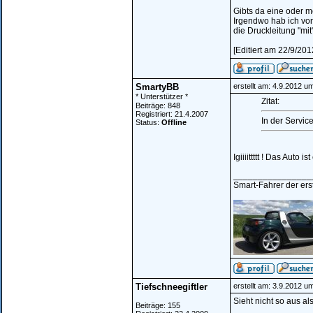
Gibts da eine oder 
Irgendwo hab ich von
die Druckleitung "mit" 
[Editiert am 22/9/201
SmartyBB
erstellt am: 4.9.2012 u
* Unterstützer *
Zitat:
Beiträge: 848
Registriert: 21.4.2007
In der Servic
Status:
Offline
Igiiiittttt ! Das Auto is
________________
Smart-Fahrer der erst
Tiefschneegiftler
erstellt am: 3.9.2012 u
Sieht nicht so aus a
Beiträge: 155