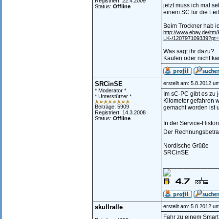
Registriert: 22.4.2009
jetzt muss ich mal 
Status:
Offline
einem SC für die Lei
Beim Trockner hab ic
http://www.ebay.de/
LK-/120797109339?pt=
Was sagt ihr dazu?
Kaufen oder nicht k
SRCinSE
erstellt am: 5.8.2012 u
* Moderator *
Im sC-PC gibt es zu j
* Unterstützer *
Kilometer gefahren w
Beiträge: 5909
gemacht worden ist u
Registriert: 14.3.2008
Status:
Offline
In der Service-Histo
Der Rechnungsbetrag 
Nordische Grüße
SRCinSE
________________
skullralle
erstellt am: 5.8.2012 u
Fahr zu einem Smart