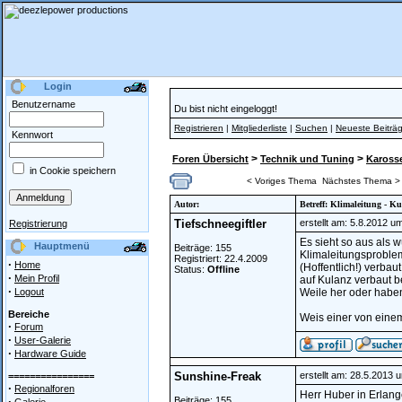
Login
Benutzername
Du bist nicht eingeloggt!
Registrieren
|
Mitgliederliste
|
Suchen
|
Neueste Beiträ
Kennwort
>
>
Foren Übersicht
Technik und Tuning
Karosser
in Cookie speichern
< Voriges Thema
Nächstes Thema >
Autor:
Betreff: Klimaleitung - K
Tiefschneegiftler
erstellt am: 5.8.2012 u
Registrierung
Es sieht so aus als 
Hauptmenü
Beiträge: 155
Klimaleitungsproble
Registriert: 22.4.2009
·
Home
(Hoffentlich!) verba
Status:
Offline
·
Mein Profil
auf Kulanz verbaut b
·
Logout
Weile her oder haben
Bereiche
Weis einer von einem
·
Forum
·
User-Galerie
·
Hardware Guide
Sunshine-Freak
erstellt am: 28.5.2013 
================
·
Regionalforen
Herr Huber in Erlang
·
Beiträge: 155