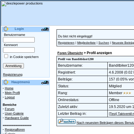
Login
Benutzername
Du bist nicht eingeloggt!
Registrieren
|
Mitgliederliste
|
Suchen
|
Neueste Beiträ
Kennwort
> Profil anzeigen
Foren Übersicht
in Cookie speichern
Profil von Banditbiker1200
Benutzername:
Banditbiker12
Registriert:
4.6.2008 (0.02 
Registrierung
Beiträge:
157 (0.05% von 
Hauptmenü
Status:
Mitglied
·
Home
·
Mein Profil
Rang:
Member
·
Logout
Onlinestatus:
Offline
Bereiche
Zuletzt aktiv:
19.5.2020 um 
·
Forum
·
User-Galerie
Letzter Beitrag in:
[Test] Taktventil
·
Hardware Guide
Nach neuesten Beiträgen dieses Benut
================
·
Regionalforen
·