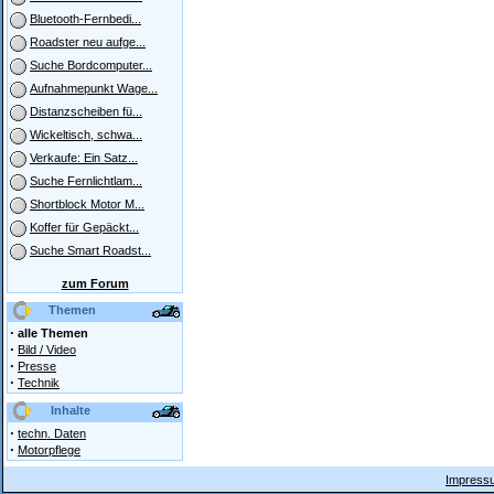
Bluetooth-Fernbedi...
Roadster neu aufge...
Suche Bordcomputer...
Aufnahmepunkt Wage...
Distanzscheiben fü...
Wickeltisch, schwa...
Verkaufe: Ein Satz...
Suche Fernlichtlam...
Shortblock Motor M...
Koffer für Gepäckt...
Suche Smart Roadst...
zum Forum
Themen
·
alle Themen
·
Bild / Video
·
Presse
·
Technik
Inhalte
·
techn. Daten
·
Motorpflege
Impressu