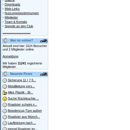
Galerie
·
Downloads
·
Web-Links
·
Nutzungsbestimmungen
·
Mitglieder
·
Team & Kontakt
·
Spende an den Club
================
Wer ist online?
Aktuell sind hier 1624 Besucher
und 2 Mitglieder online.
Anmeldung
Wir haben
11241
registrierte
Mitglieder.
Neueste Posts
Sicherung 11 ( 7,5...
Metallleitung vers...
Alles Plastik - Br...
Suche Rückleuchte ...
Roadster scheint n...
Bowdenzug Türe außen
Roadster aus Münch...
Laufleistung nach ...
einmal Roadster im...