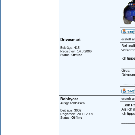
Drivesmart
erstellt 
Bei ural
Beiträge: 415
vorkomme
Registriert: 14.3.2006
Status:
Offline
Ich tipp
______
Gruß
Drivesm
........... .
Bobbycar
erstellt 
Ausgeschlossen
....ein 
Als ich 
Beiträge: 3002
Ich tipp
Registriert: 20.11.2009
Status:
Offline
______