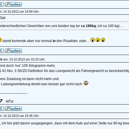
am: 14.10.2013 um 14:59 Uhr:
itat:
unterschiedlichen Gewichten von uns beiden lag (er
ca 180kg
, ich ca 100 kg).....
damit kommste aber nur einmal
in
den Roadster, oder....
lt am: 14.10.2013 um 15:23 Uhr:
ind doch 'nur' 105 Kilogramm mehr,
 § 42 Abs. 3 StVZO Definition für das Leergewicht als Fahrergewicht zu berücksichti
tere Zuladung ist dann nicht mehr und
e Ladungsverteilung denkt man besser gar nicht nach.
______________
am: 14.10.2013 um 15:45 Uhr:
, ich bin jetzt davon ausgegangen, dass mit dem Auto auf einer Seite nur 80 kg b