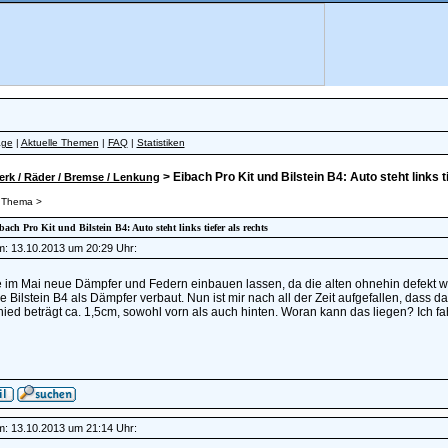
äge
|
Aktuelle Themen
|
FAQ
|
Statistiken
> Eibach Pro Kit und Bilstein B4: Auto steht links t
rk / Räder / Bremse / Lenkung
 Thema >
ibach Pro Kit und Bilstein B4: Auto steht links tiefer als rechts
am: 13.10.2013 um 20:29 Uhr:
e im Mai neue Dämpfer und Federn einbauen lassen, da die alten ohnehin defekt 
e Bilstein B4 als Dämpfer verbaut. Nun ist mir nach all der Zeit aufgefallen, dass das
ied beträgt ca. 1,5cm, sowohl vorn als auch hinten. Woran kann das liegen? Ich fahr
am: 13.10.2013 um 21:14 Uhr: