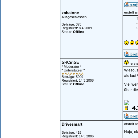
zabaione
erstellt 
Ausgeschlossen
Z
Beiträge: 375
Registriert: 8.4.2009
Status:
Offline
SRCinSE
erstel
* Moderator *
Wieso, s
* Unterstützer *
als laut
Beiträge: 5909
Registriert: 14.3.2008
Status:
Offline
Viel wei
über di
______
Drivesmart
erstellt 
Naja, ok
Beiträge: 415
Registriert: 14.3.2006