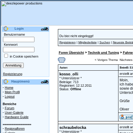
Login
Benutzername
Du bist nicht eingeloggt!
Registrieren
|
Mitgliederliste
|
Suchen
|
Neueste Beitr
Kennwort
>
>
Foren Übersicht
Technik und Tuning
Fahrwe
in Cookie speichern
< Voriges Thema
Nächstes
Autor:
Betreff: E
kosso_olli
erstellt 
Registrierung
* Unterstützer *
Moin,
Hauptmenü
Beiträge: 713
ich hab
Registriert: 12.12.2011
·
Home
sowie di
Status:
Offline
·
Mein Profil
Untersch
·
Logout
Grüße
Bereiche
·
Forum
Oliver
·
User-Galerie
·
Hardware Guide
================
schraubelocka
erstellt 
·
Regionalforen
* Unterstützer *
·