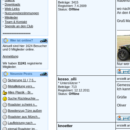
Galerie
Nabend
Beiträge: 3415
·
Downloads
Registriert: 7.4.2009
·
wo nac
Web-Links
Status:
Offline
·
An den K
Nutzungsbestimmungen
·
Mitglieder
Gruß Ma
·
Team & Kontakt
·
Spende an den Club
______
================
Wer ist online?
Aktuell sind hier 1624 Besucher
und 0 Mitglieder online.
Anmeldung
Wir haben
11241
registrierte
Nur wer
Mitglieder.
Neueste Posts
kosso_olli
erstellt 
Sicherung 11 ( 7,5...
* Unterstützer *
Gemessen
Metallleitung vers...
Beiträge: 713
Ich kann
Registriert: 12.12.2011
Alles Plastik - Br...
Status:
Offline
Grüße
Suche Rückleuchte ...
Roadster scheint n...
Oliver
Bowdenzug Türe außen
Roadster aus Münch...
Laufleistung nach ...
knoetter
erstellt 
einmal Roadster im...