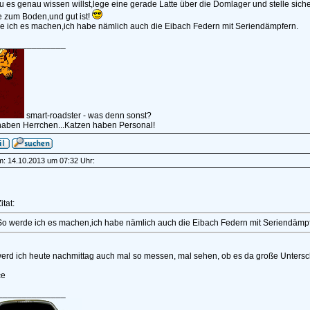
es genau wissen willst,lege eine gerade Latte über die Domlager und stelle sich
e zum Boden,und gut ist!
e ich es machen,ich habe nämlich auch die Eibach Federn mit Seriendämpfern.
______________
smart-roadster - was denn sonst?
aben Herrchen...Katzen haben Personal!
am: 14.10.2013 um 07:32 Uhr:
itat:
So werde ich es machen,ich habe nämlich auch die Eibach Federn mit Seriendämpf
, werd ich heute nachmittag auch mal so messen, mal sehen, ob es da große Untersc
ce
______________