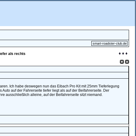
smart-roadster-club.de
iefer als rechts
waren. Ich habe deswegen nun das Eibach Pro Kit mit 25mm Tieferlegung
 Auto auf der Fahrerseite tiefer liegt als auf der Beifahrerseite. Der
e ausschließlich alleine, auf der Beifahrerseite sitzt niemand.