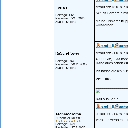
florian
erstellt am: 18.8.2014 
Schick Gerhard einfac
Beiträge: 142
Registriert: 22.5.2013
Meine Fismatec Kupp
Status:
Offline
wunderbar.
RaSch-Power
erstellt am: 21.8.2014 
40000 km,.... da kan
Beiträge: 293
Habe auch schon erle
Registriert: 20.11.2005
Status:
Offline
Ich hasse dieses Kup
Viel Glück.
________________
Ralf aus Berlin
Techmodrome
erstellt am: 21.8.2014 
* Roadster-Messi *
Vorallem wenn man ma
Beiträge: 6621
________________
Registriert: 17.7.2005