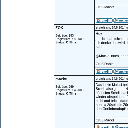
________________
Gruß Macke
ZOK
erstellt am: 14.8.2014 
Hey,
Beiträge: 983
ja....ich hab mich da
Registriert: 7.4.2009
Status:
Offline
ich denke das wird 
kann....
@Macke: nach jedem 
Gruß Daniel
macke
erstellt am: 14.8.2014 
Das letzte Mal ist b
Beiträge: 969
Schritt,also glaube 
Registriert: 7.4.2009
nächsten Schritt na
Status:
Offline
wieder abspeichern.W
nicht und bricht da
nun ca 20sek die Zü
den Gertiebeadaption
________________
Gruß Macke