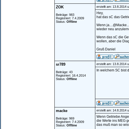
ZOK
erstellt am: 13.8.2014 
Hey,
Beiträge: 983
hat das sC das Getri
Registriert: 7.4.2009
Status:
Offline
Wenn ja....@Macke..
wieder neu anzulern
Wenn das sC die Getr
wollen, aber die Dia
Gruß Daniel
sr789
erstellt am: 13.8.2014 
In welchem SC bist
Beiträge: 43
Registriert: 16.4.2014
Status:
Offline
macke
erstellt am: 14.8.2014 
Wenn Getriebe Angel
Beiträge: 969
die Werte ins MEG ge
Registriert: 7.4.2009
das muß man so wis
Status:
Offline