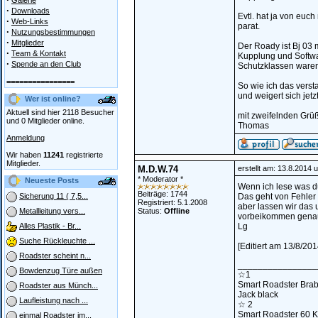
Galerie
·
Downloads
Evtl. hat ja von eu
·
Web-Links
parat.
·
Nutzungsbestimmungen
·
Mitglieder
Der Roady ist Bj 03 
·
Team & Kontakt
Kupplung und Softwa
·
Spende an den Club
Schutzklassen waren 
================
So wie ich das verst
und weigert sich jetz
Wer ist online?
Aktuell sind hier 2118 Besucher
mit zweifelnden Grü
und 0 Mitglieder online.
Thomas
Anmeldung
Wir haben
11241
registrierte
Mitglieder.
M.D.W.74
erstellt am: 13.8.2014 
* Moderator *
Neueste Posts
Wenn ich lese was du
Beiträge: 1744
Das geht von Fehler 
Sicherung 11 ( 7,5...
Registriert: 5.1.2008
aber lassen wir das 
Status:
Offline
Metallleitung vers...
vorbeikommen genau
Lg
Alles Plastik - Br...
Suche Rückleuchte ...
[Editiert am 13/8/20
Roadster scheint n...
________________
Bowdenzug Türe außen
☆1
Smart Roadster Bra
Roadster aus Münch...
Jack black
Laufleistung nach ...
☆ 2
Smart Roadster 60 
einmal Roadster im...