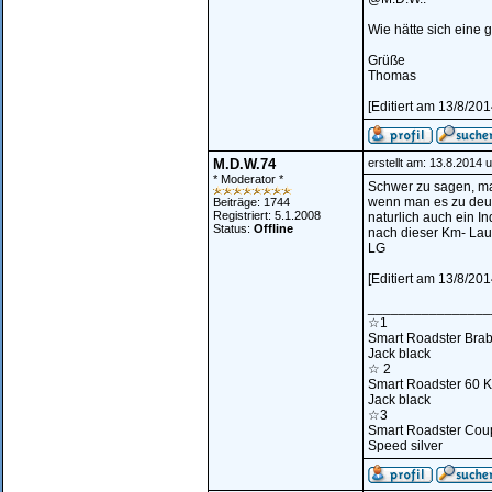
Wie hätte sich eine
Grüße
Thomas
[Editiert am 13/8/2
M.D.W.74
erstellt am: 13.8.2014 
* Moderator *
Schwer zu sagen, man
wenn man es zu deute
Beiträge: 1744
Registriert: 5.1.2008
naturlich auch ein I
Status:
Offline
nach dieser Km- Lauf
LG
[Editiert am 13/8/20
________________
☆1
Smart Roadster Bra
Jack black
☆ 2
Smart Roadster 60 
Jack black
☆3
Smart Roadster Cou
Speed silver