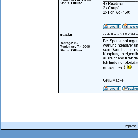
Status:
Offline
4x Roadster
2x Coupé
2x ForTwo (450)
macke
erstellt am: 21.8.2014 
Bei Sportkupplungen 
Beiträge: 969
wartungintensiver un
Registriert: 7.4.2009
sein.Dann hat man s
Status:
Offline
Kupplungen eigentli
ausreichend Kraft da
Ich finde nur blöd,
auskennen.
________________
Gruß Macke
Impressu