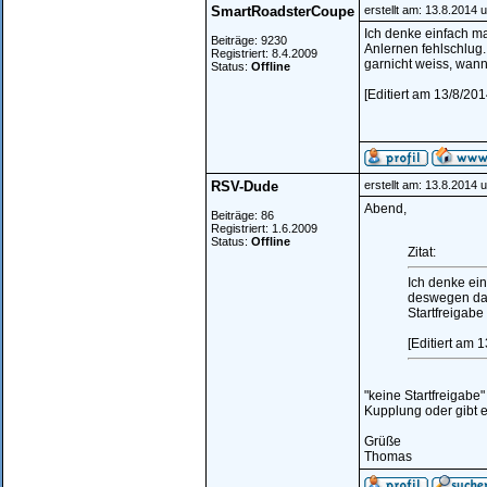
SmartRoadsterCoupe
erstellt am: 13.8.2014 
Ich denke einfach m
Beiträge: 9230
Anlernen fehlschlug. 
Registriert: 8.4.2009
garnicht weiss, wann
Status:
Offline
[Editiert am 13/8/2
RSV-Dude
erstellt am: 13.8.2014 
Abend,
Beiträge: 86
Registriert: 1.6.2009
Status:
Offline
Zitat:
Ich denke ei
deswegen das 
Startfreigabe
[Editiert am
"keine Startfreigabe
Kupplung oder gibt e
Grüße
Thomas