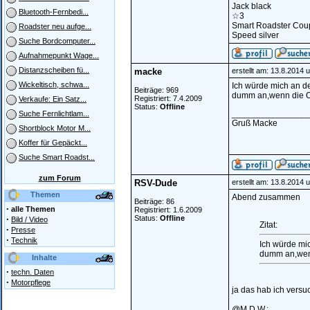
Jack black
Bluetooth-Fernbedi...
☆3
Smart Roadster Cou
Roadster neu aufge...
Speed silver
Suche Bordcomputer...
Aufnahmepunkt Wage...
Distanzscheiben fü...
macke
erstellt am: 13.8.2014 
Wickeltisch, schwa...
Ich würde mich an de
Beiträge: 969
dumm an,wenn die Or
Registriert: 7.4.2009
Verkaufe: Ein Satz...
Status:
Offline
________________
Suche Fernlichtlam...
Gruß Macke
Shortblock Motor M...
Koffer für Gepäckt...
Suche Smart Roadst...
zum Forum
RSV-Dude
erstellt am: 13.8.2014 
Themen
Abend zusammen
Beiträge: 86
·
alle Themen
Registriert: 1.6.2009
·
Status:
Offline
Bild / Video
Zitat:
·
Presse
·
Technik
Ich würde mic
dumm an,wenn
Inhalte
·
techn. Daten
·
Motorpflege
ja das hab ich versu
@M.D.W.: