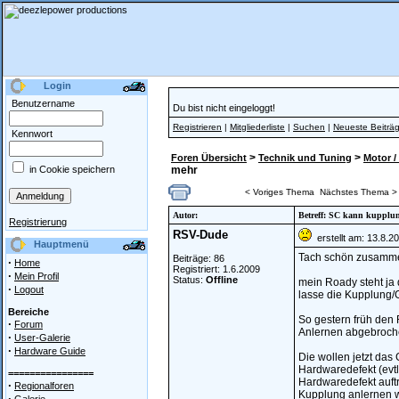
Login
Benutzername
Du bist nicht eingeloggt!
Registrieren
|
Mitgliederliste
|
Suchen
|
Neueste Beiträ
Kennwort
>
>
Foren Übersicht
Technik und Tuning
Motor /
in Cookie speichern
mehr
< Voriges Thema
Nächstes Thema >
Autor:
Betreff: SC kann kupplun
Registrierung
RSV-Dude
erstellt am: 13.8.2
Hauptmenü
Tach schön zusamm
Beiträge: 86
·
Home
Registriert: 1.6.2009
·
Mein Profil
Status:
Offline
mein Roady steht ja 
·
Logout
lasse die Kupplung/G
Bereiche
So gestern früh den
·
Forum
Anlernen abgebrochen 
·
User-Galerie
·
Hardware Guide
Die wollen jetzt das
Hardwaredefekt (evtl
================
Hardwaredefekt auftr
·
Regionalforen
Kupplung anlernen wo
·