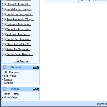
Bluetooth-Fernbedi...
Roadster neu aufge...
Suche Bordcomputer...
Aufnahmepunkt Wage...
Distanzscheiben fü...
Wickeltisch, schwa...
Verkaufe: Ein Satz...
Suche Fernlichtlam...
Shortblock Motor M...
Koffer für Gepäckt...
Suche Smart Roadst...
zum Forum
Themen
·
alle Themen
·
Bild / Video
·
Presse
·
Technik
Inhalte
·
techn. Daten
·
Motorpflege
Impressu