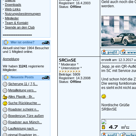
Galerie
Geld auch noch die 
Registriert: 16.4.2003
·
Downloads
werden.
Status:
Offline
·
Web-Links
·
Nutzungsbestimmungen
________________
·
Mitglieder
·
Team & Kontakt
·
Spende an den Club
================
Wer ist online?
Aktuell sind hier 1964 Besucher
und 1 Mitglied online.
Anmeldung
SRCinSE
erstellt am: 12.3.2017 
* Moderator *
Wir haben
11241
registrierte
Jepp, je ein QR-Aufk
* Unterstützer *
Mitglieder.
im SC mit Service zum
Beiträge: 5909
Neueste Posts
Registriert: 14.3.2008
Und schon hört die Z
Status:
Offline
Die wenig funktional
Sicherung 11 ( 7,5...
es sieht echt nicht au
Metallleitung vers...
Alles Plastik - Br...
Suche Rückleuchte ...
Nordische Grüße
SRBinSE
Roadster scheint n...
Bowdenzug Türe außen
________________
Roadster aus Münch...
Laufleistung nach ...
einmal Roadster im...