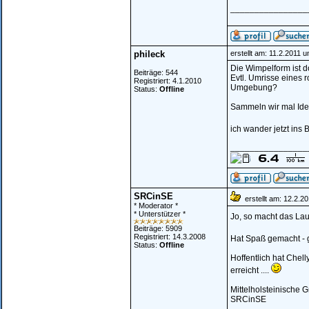
________________
phileck
erstellt am: 11.2.2011 
Die Wimpelform ist 
Beiträge: 544
Evtl. Umrisse eines 
Registriert: 4.1.2010
Umgebung?
Status:
Offline
Sammeln wir mal Idee
ich wander jetzt ins 
________________
SRCinSE
erstellt am: 12.2.2
* Moderator *
* Unterstützer *
Jo, so macht das La
Beiträge: 5909
Registriert: 14.3.2008
Hat Spaß gemacht - g
Status:
Offline
Hoffentlich hat Chel
erreicht ....
Mittelholsteinische 
SRCinSE