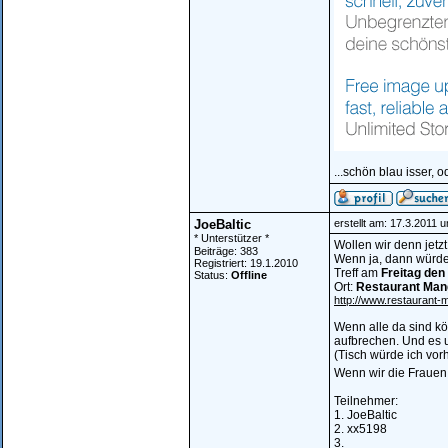
...schön blau isser, o
JoeBaltic
erstellt am: 17.3.2011 
* Unterstützer *
Wollen wir denn jetzt
Beiträge: 383
Wenn ja, dann würde
Registriert: 19.1.2010
Treff am
Freitag den
Status:
Offline
Ort:
Restaurant Mang
http://www.restaurant
Wenn alle da sind kö
aufbrechen. Und es 
(Tisch würde ich vorh
Wenn wir die Frauen 
Teilnehmer:
1. JoeBaltic
2. xx5198
3.