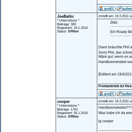
JoeBaltic
erstellt am: 19.3.2011 
* Unterstützer *
Zitat:
Beiträge: 383
Registriert: 19.1.2010
Status:
Offline
Ein Roady fäh
Dann bräuchte Phil 
Sorry Phil, das schr
Wäre gut, wenn es au
Handbremshebel war
[Editiert am 19/3/201
________________
Frontantrieb ist He
cooper
erstellt am: 19.3.2011 
* Unterstützer *
Handbremshebel??
Beiträge: 1762
Was habe ich da wi
Registriert: 26.1.2010
Status:
Offline
lg cooper
________________