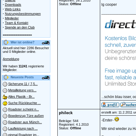
Galerie
Registriert: 26.1.2010
·
Status:
Offline
lg cooper
Downloads
·
Web-Links
________________
·
Nutzungsbestimmungen
·
Mitglieder
·
Team & Kontakt
·
Spende an den Club
================
Wer ist online?
Aktuell sind hier 2286 Besucher
und 0 Mitglieder online.
Anmeldung
Wir haben
11241
registrierte
Mitglieder.
Neueste Posts
Sicherung 11 ( 7,5...
Metallleitung vers...
...schön blau isser, o
Alles Plastik - Br...
Suche Rückleuchte ...
Roadster scheint n...
phileck
erstellt am: 11.2.2011 
Bowdenzug Türe außen
-Erster-
Beiträge: 544
Roadster aus Münch...
Registriert: 4.1.2010
Status:
Offline
Wir sind wieder zu 
Laufleistung nach ...
einmal Roadster im...