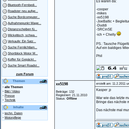
Es waren da:
Bluetooth-Fernbedi...
-cooper
Roadster neu aufge...
-mikes
-xx5198
Suche Bordcomputer...
-JoeBaltic + Begleit
Aufnahmepunkt Wage...
-Duddi
-SRCinSE
Distanzscheiben fü...
-ich + Chelly
Wickeltisch, schwa...
Verkaufe: Ein Satz...
PS.: Tausche Flügel
Suche Fernlichtlam...
Auf ein baldiges Wi
Shortblock Motor M...
Phil
Koffer für Gepäckt...
________________
Suche Smart Roadst...
zum Forum
Themen
xx5198
erstellt am: 11.2.2011 
·
alle Themen
Kasper ;p
·
Bild / Video
Beiträge: 132
·
Registriert: 21.11.2010
Presse
War wie das letzte ma
Status:
Offline
·
Technik
Bringe das nächste m
Inhalte
Das nächste mal muss
·
techn. Daten
·
________________
Motorpflege