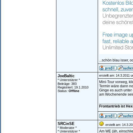
...schön blau isser, o
JoeBaltic
erstellt am: 14.3.2011 
* Unterstützer *
Mini-Tour vorweg, kl
Beiträge: 383
Termin wäre dann no
Registriert: 19.1.2010
Ginge es auch unter
Status:
Offline
am Wochenende sei
________________
Frontantrieb ist He
SRCinSE
erstellt am: 14.3.2
* Moderator *
Am WE (äh, einschließ
* Unterstützer *