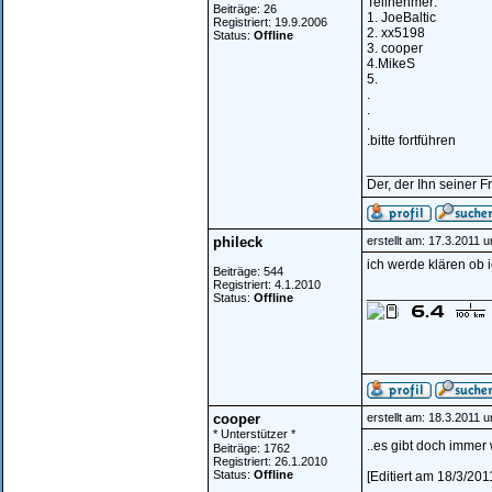
Teilnehmer:
Beiträge: 26
1. JoeBaltic
Registriert: 19.9.2006
2. xx5198
Status:
Offline
3. cooper
4.MikeS
5.
.
.
.
.bitte fortführen
________________
Der, der Ihn seiner Fr
phileck
erstellt am: 17.3.2011 
ich werde klären ob i
Beiträge: 544
Registriert: 4.1.2010
________________
Status:
Offline
cooper
erstellt am: 18.3.2011 
* Unterstützer *
..es gibt doch immer 
Beiträge: 1762
Registriert: 26.1.2010
Status:
Offline
[Editiert am 18/3/20