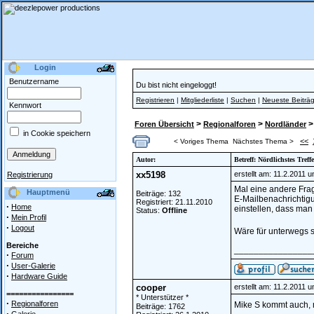
Login
Benutzername
Du bist nicht eingeloggt!
Registrieren
|
Mitgliederliste
|
Suchen
|
Neueste Beiträ
Kennwort
>
>
>
Foren Übersicht
Regionalforen
Nordländer
in Cookie speichern
<<
< Voriges Thema
Nächstes Thema >
Autor:
Betreff: Nördlichstes Treff
xx5198
erstellt am: 11.2.2011 
Registrierung
Mal eine andere Frag
Hauptmenü
Beiträge: 132
E-Mailbenachrichtigu
Registriert: 21.11.2010
·
Home
einstellen, dass man
Status:
Offline
·
Mein Profil
·
Logout
Wäre für unterwegs s
Bereiche
________________
·
Forum
·
User-Galerie
·
Hardware Guide
cooper
erstellt am: 11.2.2011 
================
* Unterstützer *
·
Regionalforen
Mike S kommt auch, 
Beiträge: 1762
·