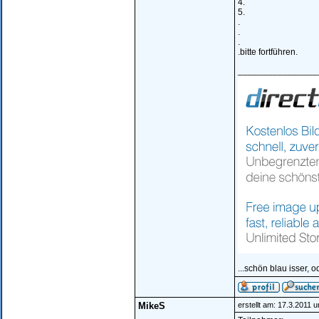
4.
5.
.
.
.
.bitte fortführen.
________________
...schön blau isser, o
MikeS
erstellt am: 17.3.2011 