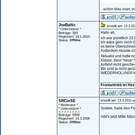
...schön blau isser, o
JoeBaltic
erstellt am: 13.2.2
* Unterstützer *
Hallo all,
Beiträge: 383
Registriert: 19.1.2010
ich war pünktlich 20
Status:
Offline
Ich wäre gern noch l
es keine Überschneidu
Außerdem musste ich 
Aktuator und hatte n
Klasse, dass "neue"
Anfahrt nicht gesche
Wir sind ja nicht ge
WIEDERHOLUNG!! Mit
________________
Frontantrieb ist He
SRCinSE
erstellt am: 13.3.2011 
* Moderator *
Sodele, habe den Fr
* Unterstützer *
Beiträge: 5909
Gibt's jetzt Mitte M
Registriert: 14.3.2008
Status:
Offline