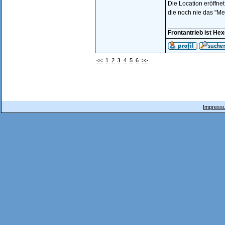
Die Location eröffnet
die noch nie das "M
________________
Frontantrieb ist He
<<
1
2
3
4
5
6
>>
Impressu