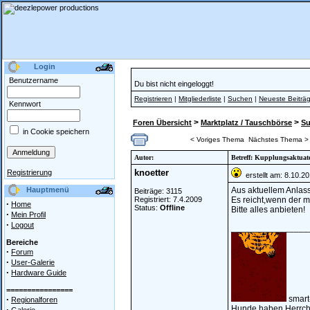
Login
Benutzername
Du bist nicht eingeloggt!
Registrieren
|
Mitgliederliste
|
Suchen
|
Neueste Beiträ
Kennwort
>
>
Foren Übersicht
Marktplatz / Tauschbörse
S
in Cookie speichern
< Voriges Thema
Nächstes Thema >
Autor:
Betreff: Kupplungsaktuat
knoetter
Registrierung
erstellt am: 8.10.2
Hauptmenü
Aus aktuellem Anlas
Beiträge: 3115
Registriert: 7.4.2009
Es reicht,wenn der me
·
Home
Status:
Offline
Bitte alles anbieten!
·
Mein Profil
·
Logout
________________
Bereiche
·
Forum
·
User-Galerie
·
Hardware Guide
================
·
smart
Regionalforen
Hunde haben Herrche
·