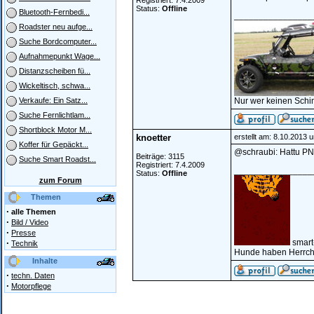
Registriert: 7.4.2009
Status:
Offline
Bluetooth-Fernbedi...
________________
Roadster neu aufge...
Suche Bordcomputer...
Aufnahmepunkt Wage...
Distanzscheiben fü...
Wickeltisch, schwa...
Nur wer keinen Schi
Verkaufe: Ein Satz...
Suche Fernlichtlam...
Shortblock Motor M...
knoetter
erstellt am: 8.10.2013 
Koffer für Gepäckt...
@schraubi: Hattu PN
Beiträge: 3115
Suche Smart Roadst...
Registriert: 7.4.2009
________________
Status:
Offline
zum Forum
Themen
·
alle Themen
·
Bild / Video
·
Presse
·
smart
Technik
Hunde haben Herrche
Inhalte
·
techn. Daten
·
Motorpflege