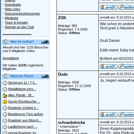
Galerie
·
Downloads
·
Web-Links
·
Nutzungsbestimmungen
·
ZOK
erstellt am: 8.10.2013 
Mitglieder
·
Team & Kontakt
Wie schon im andere
Beiträge: 983
·
Spende an den Club
Sind grad 2 Aktuatore
Registriert: 7.4.2009
Status:
Offline
================
Gruß Daniel
Wer ist online?
Aktuell sind hier 1225 Besucher
Edith meint: Eddy ha
und 0 Mitglieder online.
Anmeldung
[Editiert am 8/10/20
Wir haben
11241
registrierte
Mitglieder.
Dude
erstellt am: 8.10.2013 
Neueste Posts
Ja, Hagen verkauft s
Beiträge: 4358
Sicherung 11 ( 7,5...
Registriert: 17.12.2009
Metallleitung vers...
Status:
Offline
Alles Plastik - Br...
Suche Rückleuchte ...
Roadster scheint n...
Bowdenzug Türe außen
Roadster aus Münch...
schraubelocka
erstellt am: 8.10.2013 
* Unterstützer *
Laufleistung nach ...
Einen Kupplungsaktua
Beiträge: 3415
Für 25.- plus Porto p
einmal Roadster im...