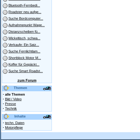
Bluetooth-Fernbedi...
Roadster neu aufge...
Suche Bordcomputer...
Aufnahmepunkt Wage...
Distanzscheiben fü...
Wickeltisch, schwa...
Verkaufe: Ein Satz...
Suche Fernlichtlam...
Shortblock Motor M...
Koffer für Gepäckt...
Suche Smart Roadst...
zum Forum
Themen
·
alle Themen
·
Bild / Video
·
Presse
·
Technik
Inhalte
·
techn. Daten
·
Motorpflege