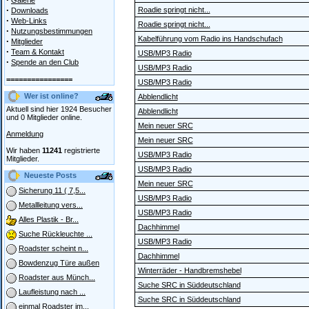
Galerie
·
Roadie springt nicht...
Downloads
·
Web-Links
Roadie springt nicht...
·
Nutzungsbestimmungen
Kabelführung vom Radio ins Handschufach
·
Mitglieder
·
Team & Kontakt
USB/MP3 Radio
·
Spende an den Club
USB/MP3 Radio
================
USB/MP3 Radio
Wer ist online?
Abblendlicht
Aktuell sind hier 1924 Besucher
Abblendlicht
und 0 Mitglieder online.
Mein neuer SRC
Anmeldung
Mein neuer SRC
Wir haben
11241
registrierte
USB/MP3 Radio
Mitglieder.
USB/MP3 Radio
Neueste Posts
Mein neuer SRC
Sicherung 11 ( 7,5...
USB/MP3 Radio
Metallleitung vers...
USB/MP3 Radio
Alles Plastik - Br...
Dachhimmel
Suche Rückleuchte ...
USB/MP3 Radio
Roadster scheint n...
Dachhimmel
Bowdenzug Türe außen
Winterräder - Handbremshebel
Roadster aus Münch...
Suche SRC in Süddeutschland
Laufleistung nach ...
Suche SRC in Süddeutschland
einmal Roadster im...