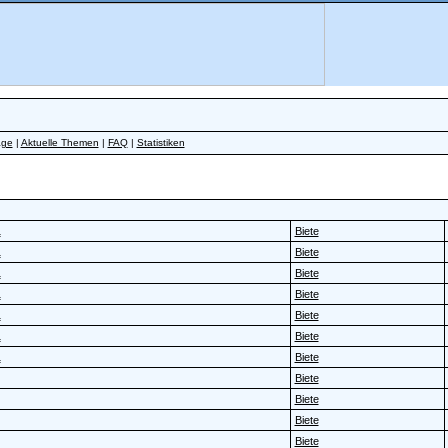
äge
|
Aktuelle Themen
|
FAQ
|
Statistiken
1
Biete
1
Biete
1
Biete
1
Biete
1
Biete
1
Biete
1
Biete
Biete
Biete
Biete
Biete