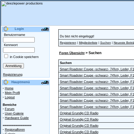
Login
Benutzername
Du bist nicht eingeloggt!
Registrieren
|
Mitgliederliste
|
Suchen
|
Neueste Beitr
Kennwort
> Suchen
Foren Übersicht
in Cookie speichern
Suchen
Smart Roadster Coupe -schwarz- 74'km, Leder, F
Registrierung
Smart Roadster Coupe -schwarz- 74'km, Leder, F
Smart Roadster Coupe -schwarz- 74'km, Leder, F
Hauptmenü
·
Smart Roadster Coupe -schwarz- 74'km, Leder, F
Home
·
Mein Profil
Smart Roadster Coupe -schwarz- 74'km, Leder, F
·
Logout
Smart Roadster Coupe -schwarz- 74'km, Leder, F
Bereiche
Smart Roadster Coupe -schwarz- 74'km, Leder, F
·
Forum
·
Original Grundig CD Radio
User-Galerie
·
Hardware Guide
Original Grundig CD Radio
================
Original Grundig CD Radio
·
Regionalforen
Original Grundig CD Radio
·