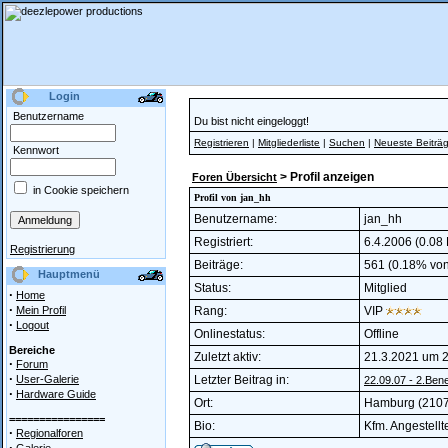
Login
Benutzername
Du bist nicht eingeloggt!
Registrieren
|
Mitgliederliste
|
Suchen
|
Neueste Beiträ
Kennwort
> Profil anzeigen
Foren Übersicht
in Cookie speichern
Profil von jan_hh
Benutzername:
jan_hh
Registriert:
6.4.2006 (0.08 
Registrierung
Beiträge:
561 (0.18% von 
Hauptmenü
Status:
Mitglied
·
Home
·
Mein Profil
Rang:
VIP
·
Logout
Onlinestatus:
Offline
Bereiche
Zuletzt aktiv:
21.3.2021 um 
·
Forum
·
User-Galerie
Letzter Beitrag in:
22.09.07 - 2.Benef
·
Hardware Guide
Ort:
Hamburg (210
================
Bio:
Kfm. Angestellt
·
Regionalforen
·