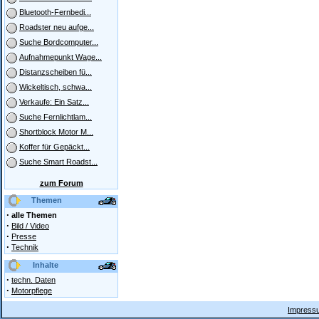
Bluetooth-Fernbedi...
Roadster neu aufge...
Suche Bordcomputer...
Aufnahmepunkt Wage...
Distanzscheiben fü...
Wickeltisch, schwa...
Verkaufe: Ein Satz...
Suche Fernlichtlam...
Shortblock Motor M...
Koffer für Gepäckt...
Suche Smart Roadst...
zum Forum
Themen
·
alle Themen
·
Bild / Video
·
Presse
·
Technik
Inhalte
·
techn. Daten
·
Motorpflege
Impressu