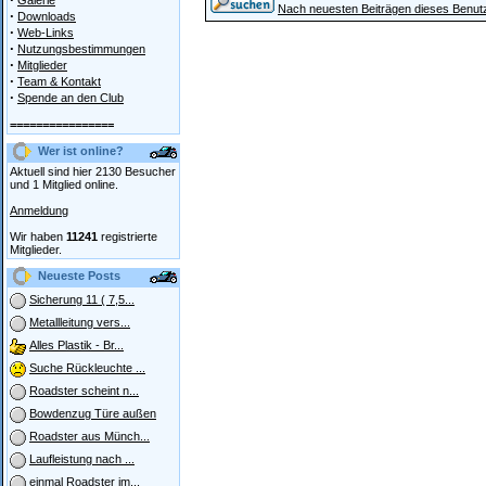
Galerie
Nach neuesten Beiträgen dieses Benut
·
Downloads
·
Web-Links
·
Nutzungsbestimmungen
·
Mitglieder
·
Team & Kontakt
·
Spende an den Club
================
Wer ist online?
Aktuell sind hier 2130 Besucher
und 1 Mitglied online.
Anmeldung
Wir haben
11241
registrierte
Mitglieder.
Neueste Posts
Sicherung 11 ( 7,5...
Metallleitung vers...
Alles Plastik - Br...
Suche Rückleuchte ...
Roadster scheint n...
Bowdenzug Türe außen
Roadster aus Münch...
Laufleistung nach ...
einmal Roadster im...