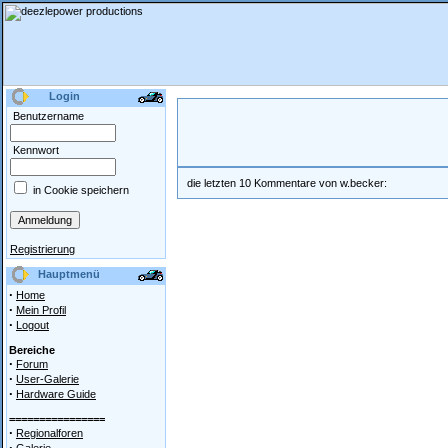
Login
Benutzername
Kennwort
die letzten 10 Kommentare von w.becker:
in Cookie speichern
Registrierung
Hauptmenü
·
Home
·
Mein Profil
·
Logout
Bereiche
·
Forum
·
User-Galerie
·
Hardware Guide
================
·
Regionalforen
·