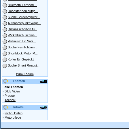
Bluetooth-Fernbedi...
Roadster neu aufge...
Suche Bordcomputer...
Aufnahmepunkt Wage...
Distanzscheiben fü...
Wickeltisch, schwa...
Verkaufe: Ein Satz...
Suche Fernlichtlam...
Shortblock Motor M...
Koffer für Gepäckt...
Suche Smart Roadst...
zum Forum
Themen
·
alle Themen
·
Bild / Video
·
Presse
·
Technik
Inhalte
·
techn. Daten
·
Motorpflege