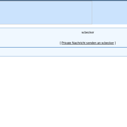
w.becker
[
Private Nachricht senden an w.becker
]