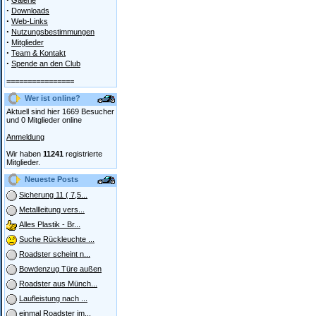
Galerie
·
Downloads
·
Web-Links
·
Nutzungsbestimmungen
·
Mitglieder
·
Team & Kontakt
·
Spende an den Club
================
Wer ist online?
Aktuell sind hier 1669 Besucher
und 0 Mitglieder online
Anmeldung
Wir haben
11241
registrierte
Mitglieder.
Neueste Posts
Sicherung 11 ( 7,5...
Metallleitung vers...
Alles Plastik - Br...
Suche Rückleuchte ...
Roadster scheint n...
Bowdenzug Türe außen
Roadster aus Münch...
Laufleistung nach ...
einmal Roadster im...