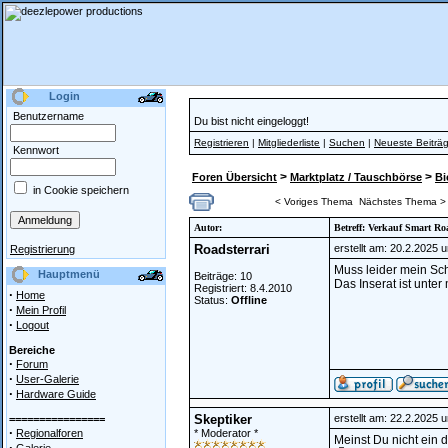
Login
Benutzername
Du bist nicht eingeloggt!
Registrieren
|
Mitgliederliste
|
Suchen
|
Neueste Beiträ
Kennwort
>
>
Foren Übersicht
Marktplatz / Tauschbörse
Bi
in Cookie speichern
< Voriges Thema
Nächstes Thema >
Autor:
Betreff: Verkauf Smart Ro
Roadsterrari
erstellt am: 20.2.2025 
Registrierung
Muss leider mein Sc
Hauptmenü
Beiträge: 10
Das Inserat ist unte
Registriert: 8.4.2010
·
Home
Status:
Offline
·
Mein Profil
·
Logout
Bereiche
·
Forum
·
User-Galerie
·
Hardware Guide
Skeptiker
erstellt am: 22.2.2025 
================
·
Regionalforen
* Moderator *
Meinst Du nicht ein d
·