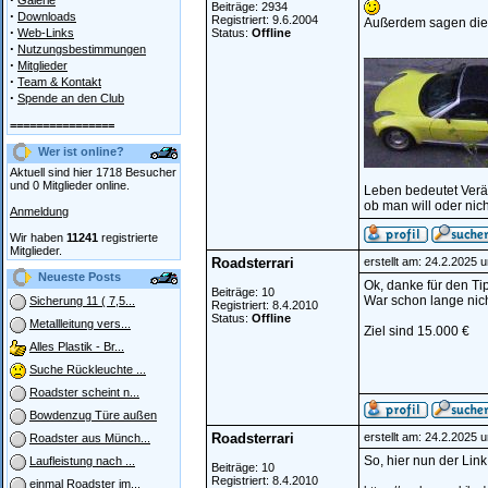
Galerie
Beiträge: 2934
·
Downloads
Registriert: 9.6.2004
Außerdem sagen die F
·
Web-Links
Status:
Offline
·
Nutzungsbestimmungen
________________
·
Mitglieder
·
Team & Kontakt
·
Spende an den Club
================
Wer ist online?
Aktuell sind hier 1718 Besucher
und 0 Mitglieder online.
Leben bedeutet Verä
ob man will oder nich
Anmeldung
Wir haben
11241
registrierte
Mitglieder.
Roadsterrari
erstellt am: 24.2.2025 
Neueste Posts
Ok, danke für den Tip
Beiträge: 10
War schon lange nicht
Sicherung 11 ( 7,5...
Registriert: 8.4.2010
Status:
Offline
Metallleitung vers...
Ziel sind 15.000 €
Alles Plastik - Br...
Suche Rückleuchte ...
Roadster scheint n...
Bowdenzug Türe außen
Roadsterrari
erstellt am: 24.2.2025 
Roadster aus Münch...
So, hier nun der Link
Laufleistung nach ...
Beiträge: 10
Registriert: 8.4.2010
einmal Roadster im...