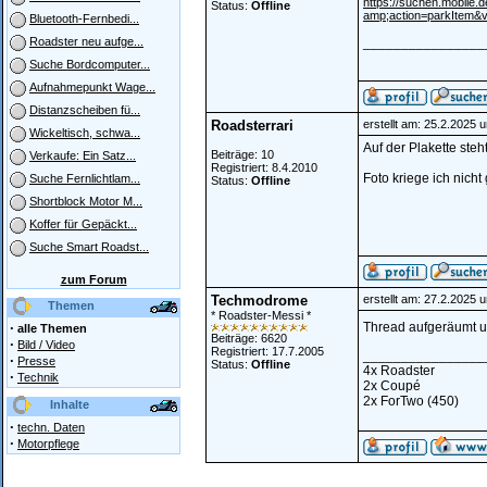
https://suchen.mobile
Status:
Offline
amp;action=parkItem&
Bluetooth-Fernbedi...
________________
Roadster neu aufge...
Suche Bordcomputer...
Aufnahmepunkt Wage...
Distanzscheiben fü...
Roadsterrari
erstellt am: 25.2.2025 
Wickeltisch, schwa...
Auf der Plakette steh
Beiträge: 10
Verkaufe: Ein Satz...
Registriert: 8.4.2010
Foto kriege ich nicht
Suche Fernlichtlam...
Status:
Offline
Shortblock Motor M...
Koffer für Gepäckt...
Suche Smart Roadst...
zum Forum
Techmodrome
erstellt am: 27.2.2025 
Themen
* Roadster-Messi *
·
Thread aufgeräumt un
alle Themen
Beiträge: 6620
·
Bild / Video
Registriert: 17.7.2005
________________
·
Presse
Status:
Offline
4x Roadster
·
Technik
2x Coupé
2x ForTwo (450)
Inhalte
·
techn. Daten
·
Motorpflege