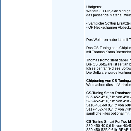
Übrigens:
Weitere 3D Projekte sind gep
das passende Material, welc
- Sämtliche Softtop Ersatztei
- QP Heckscharnier Abdecku
Des Weiteren habe ich mit 
Das CS-Tuning.com Chiptunin
mit Thomas Komo übernehme 
Thomas Komo steht dabei im
Die CS Software ist seit an
Ich selber fahre diese Softw
Die Software wurde kontinui
Chiptuning von CS-Tuning.c
Wir machen dies in Vertret
CS-Tuning Smart Roadster
S85-452-45 0,7 ltr. von 4
S95-452-45 0,7 ltr. von 4
S110-451-60 0,7 ltr. von 
S117-452-74 0,7 ltr. von 
sämtliche Files optional mi
CS-Tuning Smart ForTwo 
S80-450-40 0,6 ltr. von 4
S80-450-52B 0,6 ltr. BRA