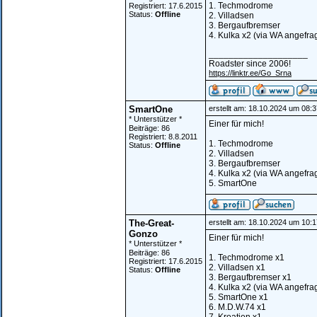
1. Techmodrome
Registriert: 17.6.2015
Status:
Offline
2. Villadsen
3. Bergaufbremser
4. Kulka x2 (via WA angefrag
____________________
Roadster since 2006!
https://linktr.ee/Go_Srna
SmartOne
erstellt am: 18.10.2024 um 08:3
* Unterstützer *
Einer für mich!
Beiträge: 86
Registriert: 8.8.2011
1. Techmodrome
Status:
Offline
2. Villadsen
3. Bergaufbremser
4. Kulka x2 (via WA angefrag
5. SmartOne
The-Great-
erstellt am: 18.10.2024 um 10:1
Gonzo
Einer für mich!
* Unterstützer *
Beiträge: 86
1. Techmodrome x1
Registriert: 17.6.2015
2. Villadsen x1
Status:
Offline
3. Bergaufbremser x1
4. Kulka x2 (via WA angefrag
5. SmartOne x1
6. M.D.W.74 x1