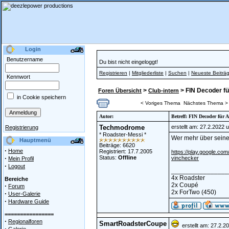
Login
Benutzername
Du bist nicht eingeloggt!
Registrieren
|
Mitgliederliste
|
Suchen
|
Neueste Beiträ
Kennwort
>
> FIN Decoder f
Foren Übersicht
Club-intern
in Cookie speichern
< Voriges Thema
Nächstes Thema >
Autor:
Betreff: FIN Decoder für
Techmodrome
erstellt am: 27.2.2022 
Registrierung
* Roadster-Messi *
Wer mehr über seine
Hauptmenü
Beiträge: 6620
·
Home
Registriert: 17.7.2005
https://play.google.co
·
Status:
Offline
vinchecker
Mein Profil
·
Logout
________________
4x Roadster
Bereiche
2x Coupé
·
Forum
2x ForTwo (450)
·
User-Galerie
·
Hardware Guide
================
·
Regionalforen
SmartRoadsterCoupe
erstellt am: 27.2.2
·