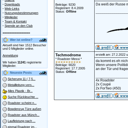
Galerie
·
Da weiß der Russe na
Downloads
Beiträge: 9230
·
Registriert: 8.4.2009
Web-Links
Status:
Offline
________________
·
Nutzungsbestimmungen
·
Mitglieder
·
Team & Kontakt
·
Spende an den Club
================
Wer ist online?
Aktuell sind hier 1512 Besucher
und 0 Mitglieder online.
Techmodrome
erstellt am: 27.2.2022 
Anmeldung
* Roadster-Messi *
da kommt es eh nicht
Wir haben
11241
registrierte
Wenn unsere Politidi
Beiträge: 6620
Mitglieder.
Registriert: 17.7.2005
an der Tür und frag
Status:
Offline
Neueste Posts
________________
Sicherung 11 ( 7,5...
4x Roadster
2x Coupé
Metallleitung vers...
2x ForTwo (450)
Alles Plastik - Br...
Suche Rückleuchte ...
Roadster scheint n...
Bowdenzug Türe außen
Roadster aus Münch...
Laufleistung nach ...
einmal Roadster im...