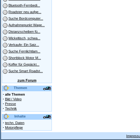
Bluetooth-Fernbedi...
Roadster neu aufge...
Suche Bordcomputer...
Aufnahmepunkt Wage...
Distanzscheiben fü...
Wickeltisch, schwa...
Verkaufe: Ein Satz...
Suche Fernlichtlam...
Shortblock Motor M...
Koffer für Gepäckt...
Suche Smart Roadst...
zum Forum
Themen
·
alle Themen
·
Bild / Video
·
Presse
·
Technik
Inhalte
·
techn. Daten
·
Motorpflege
Impressu