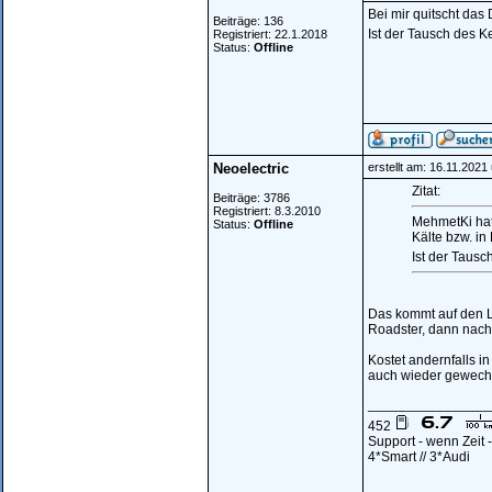
Bei mir quitscht das
Beiträge: 136
Ist der Tausch des 
Registriert: 22.1.2018
Status:
Offline
Neoelectric
erstellt am: 16.11.2021
Zitat:
Beiträge: 3786
Registriert: 8.3.2010
MehmetKi hat
Status:
Offline
Kälte bzw. in
Ist der Taus
Das kommt auf den 
Roadster, dann nach
Kostet andernfalls i
auch wieder gewechs
________________
452
Support - wenn Zeit
4*Smart // 3*Audi