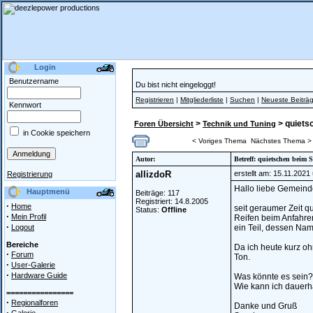
Login
Benutzername
Du bist nicht eingeloggt!
Registrieren
|
Mitgliederliste
|
Suchen
|
Neueste Beiträ
Kennwort
>
> quiets
Foren Übersicht
Technik und Tuning
in Cookie speichern
< Voriges Thema
Nächstes Thema >
Autor:
Betreff: quietschen beim S
allizdoR
erstellt am: 15.11.2021
Registrierung
Hallo liebe Gemeind
Hauptmenü
Beiträge: 117
Registriert: 14.8.2005
·
Home
seit geraumer Zeit q
Status:
Offline
·
Mein Profil
Reifen beim Anfahr
·
Logout
ein Teil, dessen Name
Bereiche
Da ich heute kurz oh
·
Forum
Ton.
·
User-Galerie
·
Hardware Guide
Was könnte es sein?
Wie kann ich dauerha
================
·
Regionalforen
Danke und Gruß
·