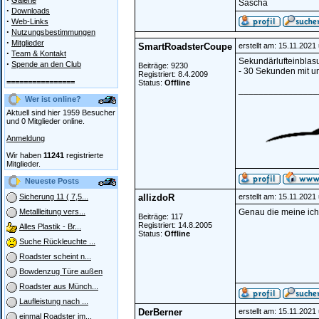
Galerie
Sascha
·
Downloads
·
Web-Links
·
Nutzungsbestimmungen
·
Mitglieder
SmartRoadsterCoupe
erstellt am: 15.11.2021
·
Team & Kontakt
Sekundärlufteinblasu
·
Spende an den Club
Beiträge: 9230
- 30 Sekunden mit um
Registriert: 8.4.2009
================
Status:
Offline
________________
Wer ist online?
Aktuell sind hier 1959 Besucher
und 0 Mitglieder online.
Anmeldung
Wir haben
11241
registrierte
Mitglieder.
Neueste Posts
allizdoR
erstellt am: 15.11.2021
Sicherung 11 ( 7,5...
Genau die meine ich
Metallleitung vers...
Beiträge: 117
Registriert: 14.8.2005
Alles Plastik - Br...
Status:
Offline
Suche Rückleuchte ...
Roadster scheint n...
Bowdenzug Türe außen
Roadster aus Münch...
Laufleistung nach ...
DerBerner
erstellt am: 15.11.2021
einmal Roadster im...