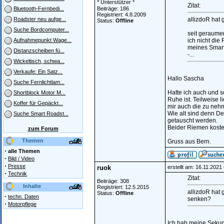
* Unterstützer *
Zitat:
Beiträge: 186
Bluetooth-Fernbedi...
Registriert: 4.8.2009
allizdoR hat
Roadster neu aufge...
Status:
Offline
Suche Bordcomputer...
seit geraumer
ich nicht di
Aufnahmepunkt Wage...
meines Smart
Distanzscheiben fü...
-...
Wickeltisch, schwa...
Verkaufe: Ein Satz...
Hallo Sascha
Suche Fernlichtlam...
Hatte ich auch und s
Shortblock Motor M...
Ruhe ist. Teilweise 
Koffer für Gepäckt...
mir auch die zu neh
Wie alt sind denn D
Suche Smart Roadst...
getauscht werden.
Beider Riemen koste
zum Forum
Themen
Gruss aus Bern.
·
alle Themen
·
Bild / Video
·
Presse
ruok
erstellt am: 16.11.2021
·
Technik
Zitat:
Beiträge: 308
Inhalte
Registriert: 12.5.2015
allizdoR hat 
Status:
Offline
·
techn. Daten
senken?
·
Motorpflege
Ich hab meine Sekun