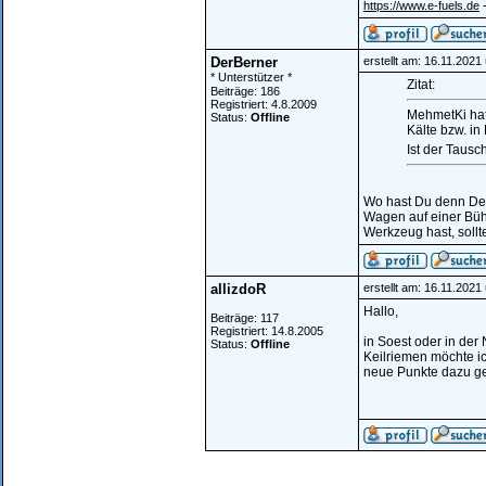
-
https://www.e-fuels.de
DerBerner
erstellt am: 16.11.2021
* Unterstützer *
Zitat:
Beiträge: 186
Registriert: 4.8.2009
MehmetKi hat
Status:
Offline
Kälte bzw. in
Ist der Taus
Wo hast Du denn De
Wagen auf einer Büh
Werkzeug hast, soll
allizdoR
erstellt am: 16.11.2021
Hallo,
Beiträge: 117
Registriert: 14.8.2005
in Soest oder in der 
Status:
Offline
Keilriemen möchte ic
neue Punkte dazu ge