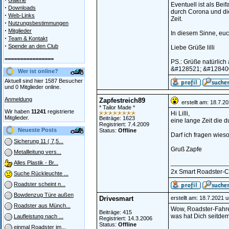
Galerie
Eventuell ist als Bei
·
Downloads
durch Corona und die
·
Web-Links
Zeit.
·
Nutzungsbestimmungen
·
Mitglieder
In diesem Sinne, euch
·
Team & Kontakt
·
Spende an den Club
Liebe Grüße lilli
================
PS.: Grüße natürlic
&#128521; &#12840
Wer ist online?
Aktuell sind hier 1587 Besucher
und 0 Mitglieder online.
Anmeldung
Zapfestreich89
erstellt am: 18.7.2
* Tailor Made *
Wir haben
11241
registrierte
Hi Lilli,
Mitglieder.
Beiträge: 1623
eine lange Zeit die d
Registriert: 7.4.2009
Neueste Posts
Status:
Offline
Darf ich fragen wies
Sicherung 11 ( 7,5...
Gruß Zapfe
Metallleitung vers...
________________
Alles Plastik - Br...
2x Smart Roadster-Cou
Suche Rückleuchte ...
Roadster scheint n...
Bowdenzug Türe außen
Drivesmart
erstellt am: 18.7.2021 
Roadster aus Münch...
Wow, Roadster-Fahre
Beiträge: 415
was hat Dich seitde
Laufleistung nach ...
Registriert: 14.3.2006
Status:
Offline
einmal Roadster im...