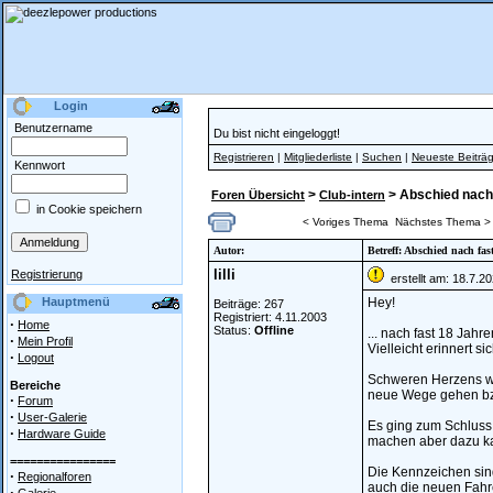
Login
Benutzername
Du bist nicht eingeloggt!
Registrieren
|
Mitgliederliste
|
Suchen
|
Neueste Beiträ
Kennwort
>
> Abschied nach 
Foren Übersicht
Club-intern
in Cookie speichern
< Voriges Thema
Nächstes Thema >
Autor:
Betreff: Abschied nach fas
lilli
Registrierung
erstellt am: 18.7.2
Hauptmenü
Hey!
Beiträge: 267
Registriert: 4.11.2003
·
Home
Status:
Offline
... nach fast 18 Jahr
·
Mein Profil
Vielleicht erinnert 
·
Logout
Schweren Herzens wir
Bereiche
neue Wege gehen bz
·
Forum
·
User-Galerie
Es ging zum Schluss j
·
Hardware Guide
machen aber dazu kam
================
Die Kennzeichen sind a
·
Regionalforen
auch die neuen Fahre
·