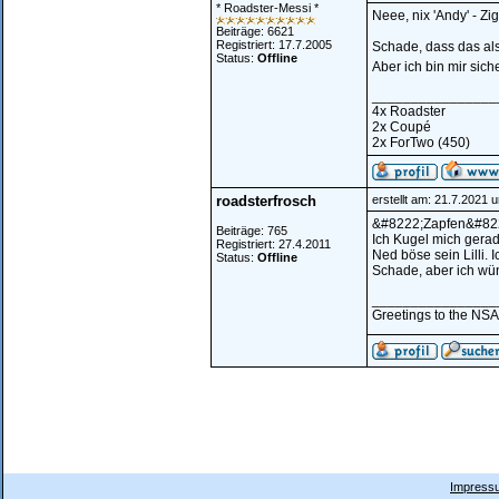
* Roadster-Messi *
Neee, nix 'Andy' - Zi
Beiträge: 6621
Registriert: 17.7.2005
Schade, dass das al
Status:
Offline
Aber ich bin mir sich
________________
4x Roadster
2x Coupé
2x ForTwo (450)
roadsterfrosch
erstellt am: 21.7.2021 
&#8222;Zapfen&#82
Beiträge: 765
Ich Kugel mich gerade
Registriert: 27.4.2011
Ned böse sein Lilli. 
Status:
Offline
Schade, aber ich wün
________________
Greetings to the NSA.
Impressu