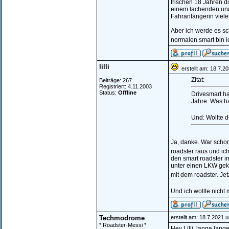
frischen 18 Jahren di
einem lachenden und 
Fahranfängerin viele
Aber ich werde es s
normalen smart bin i
lilli
erstellt am: 18.7.2
Zitat:
Beiträge: 267
Registriert: 4.11.2003
Status:
Offline
Drivesmart ha
Jahre. Was h
Und: Wollte d
Ja, danke. War schon
roadster raus und ic
den smart roadster i
unter einen LKW gek
mit dem roadster. Je
Und ich wollte nicht m
Techmodrome
erstellt am: 18.7.2021 
* Roadster-Messi *
Hey Lilli, lange lange 