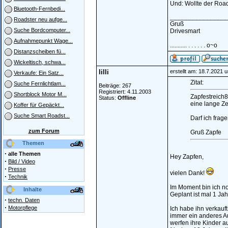
Und: Wollte der Road
Bluetooth-Fernbedi...
________________
Roadster neu aufge...
Gruß
Suche Bordcomputer...
Drivesmart
Aufnahmepunkt Wage...
........... . . . . . . o~o
Distanzscheiben fü...
Wickeltisch, schwa...
lilli
erstellt am: 18.7.2021 
Verkaufe: Ein Satz...
Zitat:
Suche Fernlichtlam...
Beiträge: 267
Registriert: 4.11.2003
Shortblock Motor M...
Zapfestreich89
Status:
Offline
eine lange Ze
Koffer für Gepäckt...
Suche Smart Roadst...
Darf ich frag
zum Forum
Gruß Zapfe
Themen
·
alle Themen
Hey Zapfen,
·
Bild / Video
·
Presse
vielen Dank!
·
Technik
Im Moment bin ich noc
Inhalte
Geplant ist mal 1 Ja
·
techn. Daten
·
Motorpflege
Ich habe ihn verkauf
immer ein anderes Aut
werfen ihre Kinder a