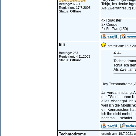
Tchja, ich denke irg
Beiträge: 6621
Registriert: 17.7.2005
Als Zweitfahrzeug zu
Status:
Offline
________________
4x Roadster
2x Coupé
2x ForTwo (450)
lilli
erstellt am: 18.7.2
Zitat:
Beiträge: 267
Registriert: 4.11.2003
Status:
Offline
Techmodrome h
Tchja, ich de
Als Zweitfahr
Hey Techmodrome, And
Ja, verdammt lang. Ab
der TG seh - ohne Ke
alles. Aber egal. Ich
weil ich die Möglichk
ein Kennzeichen hat.
ich ihn nicht mehr be
nochmal ... schnief.
Techmodrome
erstellt am: 19.7.2021 