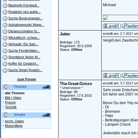
Michael
Bluetooth-Fernbedi...
Roadster neu aufge...
________________
Suche Bordcomputer...
Aufnahmepunkt Wage...
Distanzscheiben fü...
Jetter
erstellt am: 2.7.2017 u
Wickeltisch, schwa...
Vergiß den Zweitschlü
Beiträge: 173
Verkaufe: Ein Satz...
Registriert: 30.5.2009
Status:
Offline
Suche Fernlichtlam...
Shortblock Motor M...
Koffer für Gepäckt...
Suche Smart Roadst...
zum Forum
The-Great-Gonzo
erstellt am: 3.7.2017 u
Themen
* Unterstützer *
Sehr coole Entschei
Beiträge: 86
·
alle Themen
Ich fahre seit 2007 
Registriert: 17.6.2015
·
Bild / Video
Status:
Offline
·
Presse
Bevor Du den Trip ma
·
Technik
- Öl
- Bremsen
Inhalte
- Filter
- Befestigungen (Karo
·
techn. Daten
- Lampen Check
·
Motorpflege
Jedenfalls mach ich 