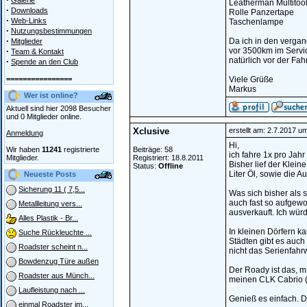
Galerie
Leatherman Multitool
·
Downloads
Rolle Panzertape
·
Web-Links
Taschenlampe
·
Nutzungsbestimmungen
·
Da ich in den vergan
Mitglieder
·
vor 3500km im Servic
Team & Kontakt
natürlich vor der Fah
·
Spende an den Club
================
Viele Grüße
Markus
Wer ist online?
Aktuell sind hier 2098 Besucher
und 0 Mitglieder online.
Xclusive
erstellt am: 2.7.2017 u
Anmeldung
Hi,
Wir haben
11241
registrierte
Beiträge: 58
ich fahre 1x pro Jah
Mitglieder.
Registriert: 18.8.2011
Bisher lief der Klei
Status:
Offline
Liter Öl, sowie die A
Neueste Posts
Sicherung 11 ( 7,5...
Was sich bisher als s
auch fast so aufgewog
Metallleitung vers...
ausverkauft. Ich wür
Alles Plastik - Br...
In kleinen Dörfern k
Suche Rückleuchte ...
Städten gibt es auch
Roadster scheint n...
nicht das Serienfahr
Bowdenzug Türe außen
Der Roady ist das, 
Roadster aus Münch...
meinen CLK Cabrio (
Laufleistung nach ...
Genieß es einfach. D
einmal Roadster im...