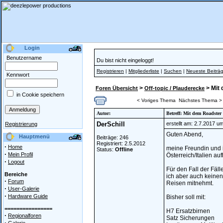
Login
Benutzername
Du bist nicht eingeloggt!
Registrieren
|
Mitgliederliste
|
Suchen
|
Neueste Beiträ
Kennwort
>
> Mit 
Foren Übersicht
Off-topic / Plauderecke
in Cookie speichern
< Voriges Thema
Nächstes Thema >
Autor:
Betreff: Mit dem Roadster v
DerSchill
erstellt am: 2.7.2017 u
Registrierung
Guten Abend,
Hauptmenü
Beiträge: 246
Registriert: 2.5.2012
·
Home
meine Freundin und 
Status:
Offline
·
Mein Profil
Österreich/Italien a
·
Logout
Für den Fall der Fäl
Bereiche
ich aber auch keinen
·
Forum
Reisen mitnehmt.
·
User-Galerie
·
Hardware Guide
Bisher soll mit:
================
H7 Ersatzbirnen
·
Regionalforen
Satz Sicherungen
·