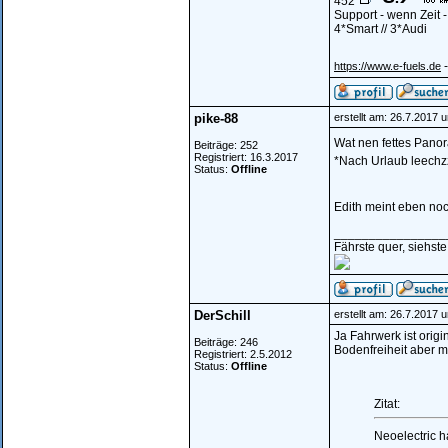
452
Support - wenn Zeit 
4*Smart // 3*Audi
-
https://www.e-fuels.de
pike-88
erstellt am: 26.7.2017 
Wat nen fettes Pano
Beiträge: 252
Registriert: 16.3.2017
*Nach Urlaub leech
Status:
Offline
Edith meint eben no
________________
Fährste quer, siehst
DerSchill
erstellt am: 26.7.2017 
Ja Fahrwerk ist origi
Beiträge: 246
Bodenfreiheit aber mi
Registriert: 2.5.2012
Status:
Offline
Zitat:
Neoelectric 