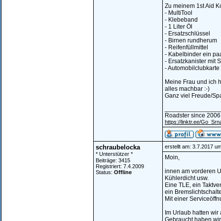
Zu meinem 1st Aid K
- MultiTool
- Klebeband
- 1 Liter Öl
- Ersatzschlüssel
- Birnen rundherum
- Reifenfüllmittel
- Kabelbinder ein pa
- Ersatzkanister mit 
- Automobilclubkarte
Meine Frau und ich h
alles machbar :-)
Ganz viel Freude/Spa
________________
Roadster since 2006
https://linktr.ee/Go_Srn
schraubelocka
erstellt am: 3.7.2017 u
* Unterstützer *
Moin,
Beiträge: 3415
Registriert: 7.4.2009
innen am vorderen U
Status:
Offline
Kühlerdicht usw.
Eine TLE, ein Taktve
ein Bremslichtschalt
Mit einer Serviceöff
Im Urlaub hatten wir
Gebraucht haben wir 