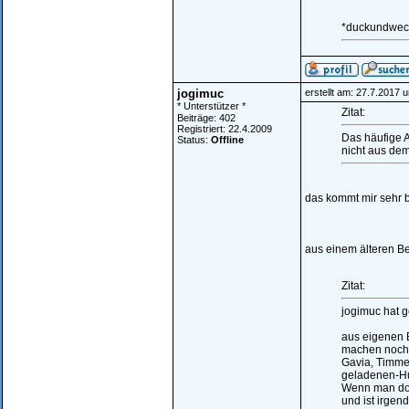
*duckundwec
jogimuc
erstellt am: 27.7.2017 
* Unterstützer *
Zitat:
Beiträge: 402
Registriert: 22.4.2009
Das häufige A
Status:
Offline
nicht aus de
das kommt mir sehr 
aus einem älteren B
Zitat:
jogimuc hat 
aus eigenen 
machen noch r
Gavia, Timmel
geladenen-H
Wenn man dort
und ist irge