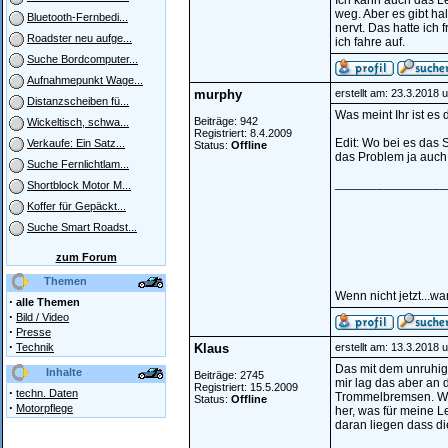
Ich kann auch das Le
weg. Aber es gibt ha
Bluetooth-Fernbedi...
nervt. Das hatte ich 
Roadster neu aufge...
ich fahre auf.
Suche Bordcomputer...
Aufnahmepunkt Wage...
murphy
erstellt am: 23.3.2018 
Distanzscheiben fü...
Was meint Ihr ist es
Beiträge: 942
Wickeltisch, schwa...
Registriert: 8.4.2009
Edit: Wo bei es das 
Verkaufe: Ein Satz...
Status:
Offline
das Problem ja auch
Suche Fernlichtlam...
________________
Shortblock Motor M...
Koffer für Gepäckt...
Suche Smart Roadst...
zum Forum
Themen
Wenn nicht jetzt...w
·
alle Themen
·
Bild / Video
·
Presse
·
Technik
Klaus
erstellt am: 13.3.2018 
Das mit dem unruhig
Inhalte
Beiträge: 2745
mir lag das aber an
Registriert: 15.5.2009
·
techn. Daten
Trommelbremsen. Wen
Status:
Offline
·
Motorpflege
her, was für meine L
daran liegen dass d