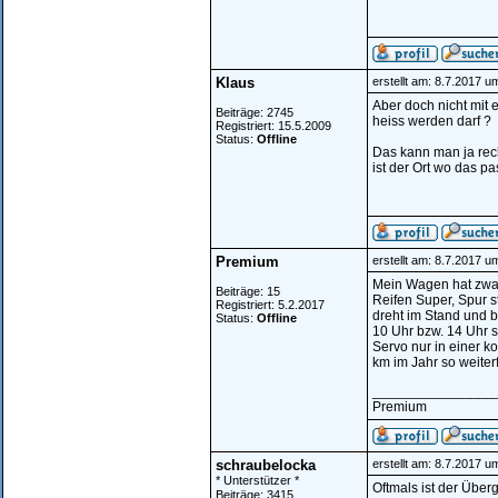
Klaus
erstellt am: 8.7.2017 u
Aber doch nicht mit 
Beiträge: 2745
heiss werden darf ?
Registriert: 15.5.2009
Status:
Offline
Das kann man ja rech
ist der Ort wo das pa
Premium
erstellt am: 8.7.2017 u
Mein Wagen hat zwar
Beiträge: 15
Reifen Super, Spur st
Registriert: 5.2.2017
dreht im Stand und be
Status:
Offline
10 Uhr bzw. 14 Uhr 
Servo nur in einer k
km im Jahr so weiter
________________
Premium
schraubelocka
erstellt am: 8.7.2017 u
* Unterstützer *
Oftmals ist der Übe
Beiträge: 3415