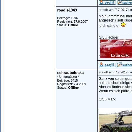
roadie1949
erstellt am: 7.7.2017 u
Moin, hmmm bei mein
Beiträge: 1296
angesetzt ( soll Kug
Registriert: 17.9.2007
Status:
Offline
leichtgängig .
________________
Gruß Holger
´
schraubelocka
erstellt am: 7.7.2017 u
* Unterstützer *
Ganz von selbst gera
Beiträge: 3415
hatten schon einige 
Registriert: 7.4.2009
Aber es änderte sich
Status:
Offline
Wenn es sich plötzlic
Gruß Mark
________________