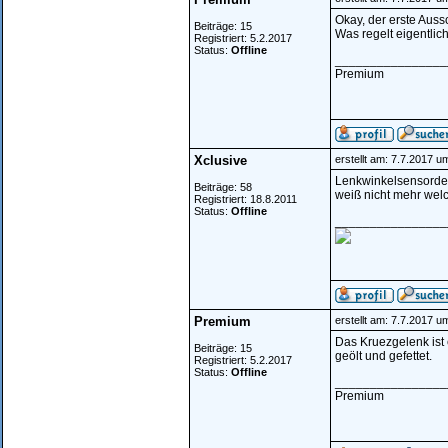
Okay, der erste Auss
Beiträge: 15
Was regelt eigentlic
Registriert: 5.2.2017
Status:
Offline
________________
Premium
Xclusive
erstellt am: 7.7.2017 u
Lenkwinkelsensordef
Beiträge: 58
weiß nicht mehr welc
Registriert: 18.8.2011
Status:
Offline
________________
Premium
erstellt am: 7.7.2017 u
Das Kruezgelenk ist 
Beiträge: 15
geölt und gefettet.
Registriert: 5.2.2017
Status:
Offline
________________
Premium