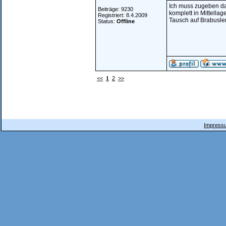
Ich muss zugeben das
Beiträge: 9230
komplett in Mittella
Registriert: 8.4.2009
Tausch auf Brabuslen
Status:
Offline
<<
1
2
>>
Impressu