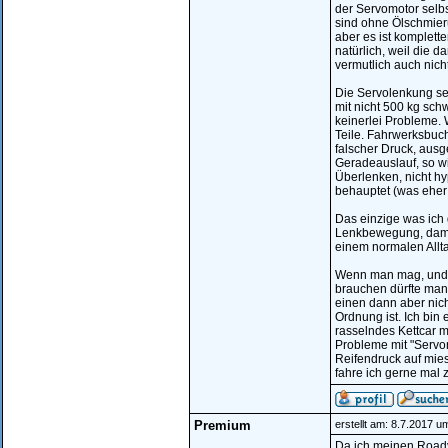
der Servomotor selbs
sind ohne Ölschmieru
aber es ist komplett
natürlich, weil die 
vermutlich auch nic
Die Servolenkung sel
mit nicht 500 kg sch
keinerlei Probleme.
Teile. Fahrwerksbuch
falscher Druck, ausg
Geradeauslauf, so wi
Überlenken, nicht hy
behauptet (was eher
Das einzige was ich 
Lenkbewegung, damit
einem normalen Allt
Wenn man mag, und ma
brauchen dürfte man 
einen dann aber nich
Ordnung ist. Ich bin
rasselndes Kettcar mi
Probleme mit "Servo
Reifendruck auf mies
fahre ich gerne mal 
Premium
erstellt am: 8.7.2017 u
Da ich meinen Roady