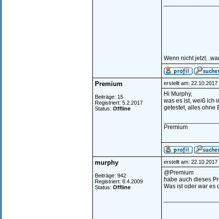
________________
Wenn nicht jetzt...w
Premium
erstellt am: 22.10.2017
Hi Murphy,
Beiträge: 15
was es ist, weiß ich 
Registriert: 5.2.2017
getestet, alles ohne 
Status:
Offline
________________
Premium
murphy
erstellt am: 22.10.2017
@Premium
Beiträge: 942
habe auch dieses P
Registriert: 8.4.2009
Was ist oder war es
Status:
Offline
________________