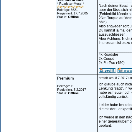
* Roadster-Messi *
Nach deiner Beachre
aber der lässt sich n
Beiträge: 6621
Registriert: 17.7.2005
(Fehlerbild könnte s
Status:
Offline
2Nm Torque auf dem 
hält.)
Also entweder Torque
Du kannst ja mal de
auszuschliessen.
Aber Achtung: Nicht
Interessant ist es zu
________________
4x Roadster
2x Coupé
2x ForTwo (450)
Premium
erstellt am: 8.7.2017 u
Ich glaube auch nicht
Beiträge: 15
Lenkung "sagt", in w
Registriert: 5.2.2017
habe es heute noch e
Status:
Offline
vollständig zurück.
Leider habe ich kein
die mit der Lenkpos
Ich werde in den nä
einer generalüberhol
geplant.