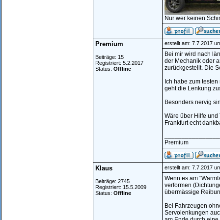
Nur wer keinen Schi
Premium
erstellt am: 7.7.2017 u
Bei mir wird nach lä
Beiträge: 15
der Mechanik oder am
Registriert: 5.2.2017
zurückgestellt. Die 
Status:
Offline
Ich habe zum testen
geht die Lenkung zus
Besonders nervig sin
Wäre über Hilfe und
Frankfurt echt dankb
________________
Premium
Klaus
erstellt am: 7.7.2017 u
Wenn es am "Warmfahr
Beiträge: 2745
verformen (Dichtunge
Registriert: 15.5.2009
übermässige Reibun
Status:
Offline
Bei Fahrzeugen ohne 
Servolenkungen auch 
am Ende durch eine R