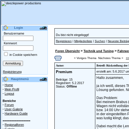
Login
Benutzername
Du bist nicht eingeloggt!
Registrieren
|
Mitgliederliste
|
Suchen
|
Neueste Beiträ
Kennwort
>
>
Foren Übersicht
Technik und Tuning
Fahrwer
in Cookie speichern
<
< Voriges Thema
Nächstes Thema >
Autor:
Betreff: Rückstellung der
Premium
erstellt am: 5.6.2017 u
Registrierung
Hallo zusammen,
Hauptmenü
Beiträge: 15
Registriert: 5.2.2017
·
Home
ja ich weiß, dieses 
Status:
Offline
·
Mein Profil
Lösung gefunden. Nic
·
Logout
Das Problem:
Bereiche
Bei meinem Brabus (
·
Forum
Wagen nicht vollstän
·
User-Galerie
bzw. 14:00 Uhr steh
·
Hardware Guide
in der eingestellten
was lustig klingt, das
================
·
Regionalforen
Dabei macht die Lenk
·