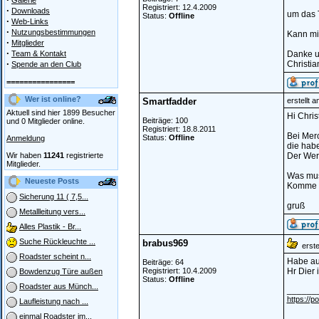
Galerie
Registriert: 12.4.2009
·
Downloads
um das 
Status:
Offline
·
Web-Links
·
Nutzungsbestimmungen
Kann mi
·
Mitglieder
·
Team & Kontakt
Danke u
·
Christia
Spende an den Club
================
Wer ist online?
Smartfadder
erstellt 
Aktuell sind hier 1899 Besucher
Hi Chris
Beiträge: 100
und 0 Mitglieder online.
Registriert: 18.8.2011
Bei Mer
Status:
Offline
Anmeldung
die hab
Wir haben
11241
registrierte
Der Werk
Mitglieder.
Was muss
Neueste Posts
Komme a
Sicherung 11 ( 7,5...
gruß
Metallleitung vers...
Alles Plastik - Br...
Suche Rückleuchte ...
brabus969
erstel
Roadster scheint n...
Habe au
Beiträge: 64
Registriert: 10.4.2009
Hr Dier 
Bowdenzug Türe außen
Status:
Offline
Roadster aus Münch...
______
https://p
Laufleistung nach ...
einmal Roadster im...