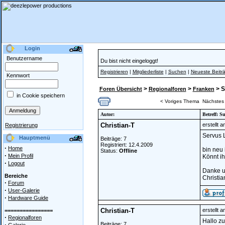
Login
Benutzername
Du bist nicht eingeloggt!
Registrieren
|
Mitgliederliste
|
Suchen
|
Neueste Beitr
Kennwort
>
>
> S
Foren Übersicht
Regionalforen
Franken
in Cookie speichern
< Voriges Thema
Nächstes
Autor:
Betreff: S
Christian-T
erstellt 
Registrierung
Servus 
Hauptmenü
Beiträge: 7
Registriert: 12.4.2009
·
Home
bin neu 
Status:
Offline
·
Mein Profil
Könnt i
·
Logout
Danke u
Bereiche
Christia
·
Forum
·
User-Galerie
·
Hardware Guide
Christian-T
erstellt 
================
·
Regionalforen
Hallo z
·
Beiträge: 7