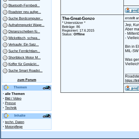
Bluetooth-Fernbedi...
Roadster neu aufge...
The-Great-Gonzo
erstellt 
Suche Bordcomputer...
* Unterstützer *
Jep, Kun
Aufnahmepunkt Wage...
Beiträge: 86
Aber mal
Registriert: 17.6.2015
Distanzscheiben fü...
- Milte
Status:
Offline
- Vielle
Wickeltisch, schwa...
Verkaufe: Ein Satz...
Bin in E
MIL-SW 
Suche Fernlichtlam...
Shortblock Motor M...
Was gena
Vielleich
Koffer für Gepäckt...
Suche Smart Roadst...
______
Roadste
zum Forum
https://l
Themen
·
alle Themen
·
Bild / Video
·
Presse
·
Technik
Inhalte
·
techn. Daten
·
Motorpflege