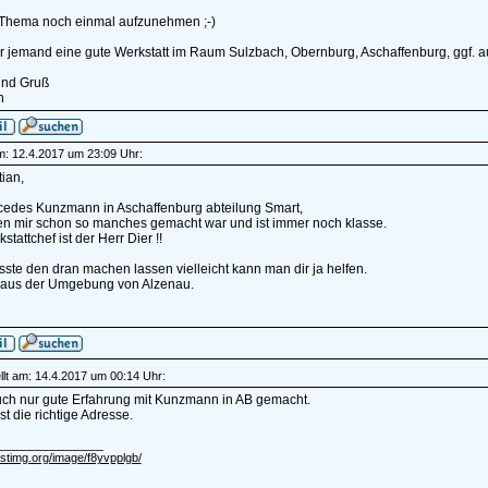
Thema noch einmal aufzunehmen ;-)
r jemand eine gute Werkstatt im Raum Sulzbach, Obernburg, Aschaffenburg, ggf
nd Gruß
n
am: 12.4.2017 um 23:09 Uhr:
tian,
cedes Kunzmann in Aschaffenburg abteilung Smart,
en mir schon so manches gemacht war und ist immer noch klasse.
stattchef ist der Herr Dier !!
te den dran machen lassen vielleicht kann man dir ja helfen.
us der Umgebung von Alzenau.
lt am: 14.4.2017 um 00:14 Uhr:
ch nur gute Erfahrung mit Kunzmann in AB gemacht.
ist die richtige Adresse.
______________
ostimg.org/image/f8yvpplgb/