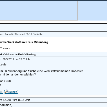
äge
|
Aktuelle Themen
|
FAQ
|
Statistiken
uche Werkstatt im Kreis Miltenberg
 Thema >
uche Werkstatt im Kreis Miltenberg
am: 30.3.2017 um 15:51 Uhr:
Leute,
im LK Miltenberg und Suche eine Werkstatt für meinen Roadster.
hr mir jemanden empfehlen?
nd Gruß
n
am: 4.4.2017 um 16:17 Uhr:
usammen,