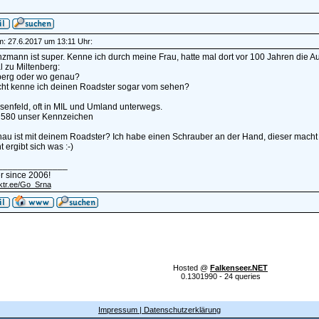
am: 27.6.2017 um 13:11 Uhr:
zmann ist super. Kenne ich durch meine Frau, hatte mal dort vor 100 Jahren die 
 zu Miltenberg:
nberg oder wo genau?
icht kenne ich deinen Roadster sogar vom sehen?
lsenfeld, oft in MIL und Umland unterwegs.
580 unser Kennzeichen
u ist mit deinem Roadster? Ich habe einen Schrauber an der Hand, dieser macht m
t ergibt sich was :-)
______________
r since 2006!
inktr.ee/Go_Srna
Hosted @
Falkenseer.NET
0.1301990 - 24 queries
Impressum | Datenschutzerklärung