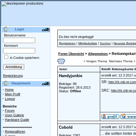
Login
Benutzername
Du bist nicht eingeloggt!
Registrieren
|
Mitgliederliste
|
Suchen
|
Neueste Beiträ
Kennwort
>
> Rettunngskar
Foren Übersicht
Allgemeines
in Cookie speichern
< Voriges Thema
Nächstes Thema >
Autor:
Betreff: Rettunngskarte
Handyjunkie
erstellt am: 12.3.2017 
Registrierung
SR:
http://rk.mb-qr.co
Hauptmenü
Beiträge: 99
Registriert: 28.6.2013
·
Home
SRC:
http://rk.mb-qr.
Status:
Offline
·
Mein Profil
·
Logout
Bereiche
·
Forum
·
User-Galerie
·
Hardware Guide
Cobold
erstellt am: 12.3.2017 
================
·
Regionalforen
... die sollten hinte
·
Beiträge: 2387