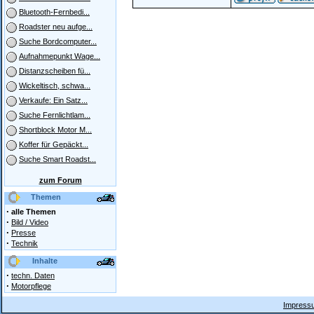
Bluetooth-Fernbedi...
Roadster neu aufge...
Suche Bordcomputer...
Aufnahmepunkt Wage...
Distanzscheiben fü...
Wickeltisch, schwa...
Verkaufe: Ein Satz...
Suche Fernlichtlam...
Shortblock Motor M...
Koffer für Gepäckt...
Suche Smart Roadst...
zum Forum
Themen
·
alle Themen
·
Bild / Video
·
Presse
·
Technik
Inhalte
·
techn. Daten
·
Motorpflege
Impressu