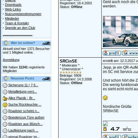
Galerie
Geld auch noch die 
Registriert: 16.4.2003
·
Downloads
werden.
Status:
Offline
·
Web-Links
·
Nutzungsbestimmungen
________________
·
Mitglieder
·
Team & Kontakt
·
Spende an den Club
================
Wer ist online?
Aktuell sind hier 1371 Besucher
und 1 Mitglied online.
Anmeldung
SRCinSE
erstellt am: 12.3.2017 
* Moderator *
Wir haben
11241
registrierte
Jepp, je ein QR-Aufk
* Unterstützer *
Mitglieder.
im SC mit Service zum
Beiträge: 5909
Neueste Posts
Registriert: 14.3.2008
Und schon hört die Z
Status:
Offline
Die wenig funktional
Sicherung 11 ( 7,5...
es sieht echt nicht au
Metallleitung vers...
Alles Plastik - Br...
Suche Rückleuchte ...
Nordische Grüße
SRBinSE
Roadster scheint n...
Bowdenzug Türe außen
________________
Roadster aus Münch...
Laufleistung nach ...
einmal Roadster im...