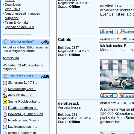
Galerie
Registriert: 31.3.2012
·
Downloads
da wirst du wohl ums
Status:
Offline
·
Web-Links
er verkraftet locker
·
Nutzungsbestimmungen
Eventuell ist es ja b
·
Mitglieder
·
Team & Kontakt
·
Spende an den Club
================
Cobold
erstellt am: 2.5.2016 u
Wer ist online?
Ich hab meine Batter
Aktuell sind hier 1595 Besucher
Beiträge: 2387
Monaten nachladen, 
und 0 Mitglieder online.
Registriert: 16.4.2003
Status:
Offline
________________
Anmeldung
Wir haben
11241
registrierte
Mitglieder.
Neueste Posts
Sicherung 11 ( 7,5...
Metallleitung vers...
Alles Plastik - Br...
Suche Rückleuchte ...
deraltesack
erstellt am: 3.5.2016 u
Ausgeschlossen
Roadster scheint n...
Also meine war so pl
150.000 Kilometer sag
Bowdenzug Türe außen
Beiträge: 181
platt sein. Mein Sch
Registriert: 28.11.2014
Roadster aus Münch...
Status:
Offline
gestartet hat.
Laufleistung nach ...
________________
einmal Roadster im...