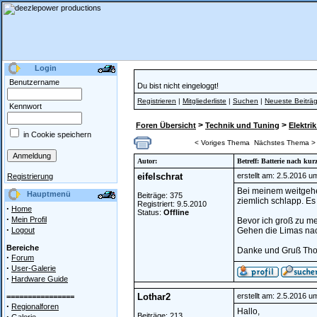
Login
Benutzername
Du bist nicht eingeloggt!
Registrieren
|
Mitgliederliste
|
Suchen
|
Neueste Beiträ
Kennwort
>
>
Foren Übersicht
Technik und Tuning
Elektrik
in Cookie speichern
< Voriges Thema
Nächstes Thema >
Autor:
Betreff: Batterie nach kurz
eifelschrat
erstellt am: 2.5.2016 u
Registrierung
Bei meinem weitgehe
Hauptmenü
Beiträge: 375
ziemlich schlapp. Es 
Registriert: 9.5.2010
·
Home
Status:
Offline
·
Mein Profil
Bevor ich groß zu m
·
Logout
Gehen die Limas nac
Bereiche
Danke und Gruß Th
·
Forum
·
User-Galerie
·
Hardware Guide
Lothar2
erstellt am: 2.5.2016 u
================
·
Regionalforen
Hallo,
·
Beiträge: 213