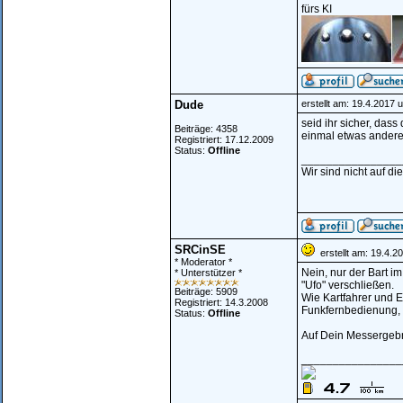
fürs KI
Dude
erstellt am: 19.4.2017 
seid ihr sicher, das
Beiträge: 4358
einmal etwas andere
Registriert: 17.12.2009
Status:
Offline
________________
Wir sind nicht auf di
SRCinSE
erstellt am: 19.4.2
* Moderator *
Nein, nur der Bart i
* Unterstützer *
"Ufo" verschließen.
Beiträge: 5909
Wie Kartfahrer und E
Registriert: 14.3.2008
Funkfernbedienung,
Status:
Offline
Auf Dein Messergebni
________________