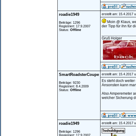
roadie1949
erstellt am: 15.4.2017 
Moin @ Klaus, we
Beiträge: 1296
der Tipp für ihn für 
Registriert: 17.9.2007
Status:
Offline
________________
Gruß Holger
´
SmartRoadsterCoupe
erstellt am: 15.4.2017 
Es steht doch weiter
Beiträge: 9230
Ansonsten kann man
Registriert: 8.4.2009
Status:
Offline
Also Amperemeter an 
welcher Sicherung de
roadie1949
erstellt am: 15.4.2017 
Beiträge: 1296
Registriert: 17.9.2007