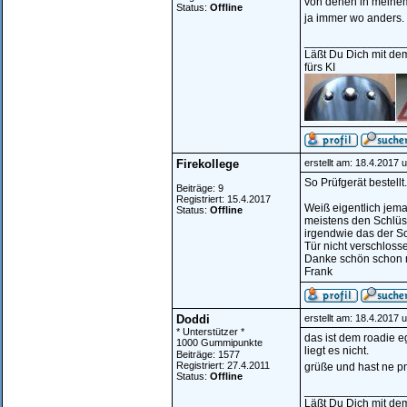
von denen in meinem
Status:
Offline
ja immer wo anders.
________________
Läßt Du Dich mit dem
fürs KI
Firekollege
erstellt am: 18.4.2017 
So Prüfgerät bestell
Beiträge: 9
Registriert: 15.4.2017
Weiß eigentlich jema
Status:
Offline
meistens den Schlüss
irgendwie das der S
Tür nicht verschloss
Danke schön schon 
Frank
Doddi
erstellt am: 18.4.2017 
* Unterstützer *
das ist dem roadie e
1000 Gummipunkte
liegt es nicht.
Beiträge: 1577
Registriert: 27.4.2011
grüße und hast ne 
Status:
Offline
________________
Läßt Du Dich mit dem