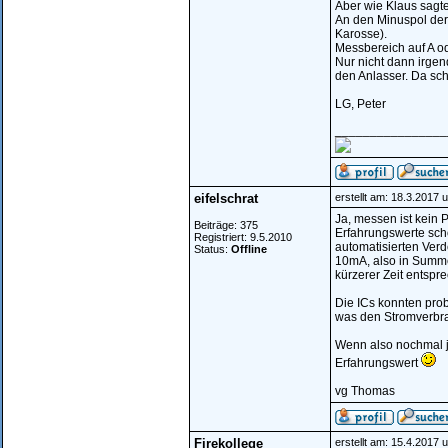
Aber wie Klaus sagte
An den Minuspol der 
Karosse).
Messbereich auf A o
Nur nicht dann irgen
den Anlasser. Da sch
LG, Peter
________________
eifelschrat
erstellt am: 18.3.2017 
Ja, messen ist kein 
Beiträge: 375
Erfahrungswerte sch
Registriert: 9.5.2010
automatisierten Ver
Status:
Offline
10mA, also in Summe 
kürzerer Zeit entspr
Die ICs konnten pro
was den Stromverbrau
Wenn also nochmal j
Erfahrungswert
vg Thomas
Firekollege
erstellt am: 15.4.2017 