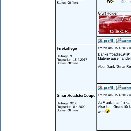
über
Status:
Offline
________________
Gruß Holger
´
Firekollege
erstellt am: 15.4.2017 
Danke "roadie1949" u
Beiträge: 9
Materie auseinander
Registriert: 15.4.2017
Status:
Offline
Aber Dank "SmartRoad
SmartRoadsterCoupe
erstellt am: 15.4.2017 
Ja Frank, man(n) kan
Beiträge: 9230
Also kein Grund für b
Registriert: 8.4.2009
Status:
Offline
wird