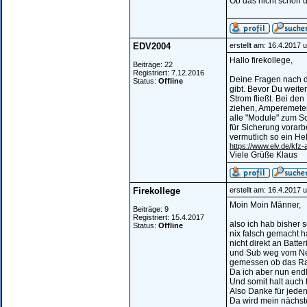
Ob das nicht schon 
EDV2004
erstellt am: 16.4.2017 
Hallo firekollege,
Beiträge: 22
Registriert: 7.12.2016
Deine Fragen nach d
Status:
Offline
gibt. Bevor Du weite
Strom fließt. Bei de
ziehen, Amperemeter
alle "Module" zum Sc
für Sicherung vorarbe
vermutlich so ein Helf
https://www.elv.de/kfz-
Viele Grüße Klaus
Firekollege
erstellt am: 16.4.2017 
Moin Moin Männer,
Beiträge: 9
Registriert: 15.4.2017
also ich hab bisher 
Status:
Offline
nix falsch gemacht h
nicht direkt an Batte
und Sub weg vom Netz
gemessen ob das Rad
Da ich aber nun end
Und somit halt auch 
Also Danke für jeden
Da wird mein nächste