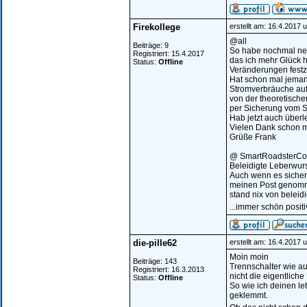
Firekollege
erstellt am: 16.4.2017 
@all
Beiträge: 9
So habe nochmal ne
Registriert: 15.4.2017
das ich mehr Glück h
Status:
Offline
Veränderungen festzu
Hat schon mal jeman
Stromverbräuche auf
von der theoretisch
per Sicherung vom S
Hab jetzt auch überl
Vielen Dank schon m
Grüße Frank
@ SmartRoadsterC
Beleidigte Leberwurs
Auch wenn es sicher 
meinen Post genommen
stand nix von beleid
...immer schön posi
die-pille62
erstellt am: 16.4.2017 
Moin moin
Beiträge: 143
Trennschalter wie a
Registriert: 16.3.2013
nicht die eigentliche
Status:
Offline
So wie ich deinen le
geklemmt.