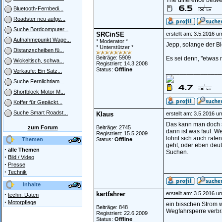
The difference betwe
Bluetooth-Fernbedi...
Roadster neu aufge...
Suche Bordcomputer...
SRCinSE
erstellt am: 3.5.2016 u
Aufnahmepunkt Wage...
* Moderator *
Jepp, solange der Bloc
* Unterstützer *
Distanzscheiben fü...
Beiträge: 5909
Es sei denn, "etwas
Wickeltisch, schwa...
Registriert: 14.3.2008
Status:
Offline
________________
Verkaufe: Ein Satz...
Suche Fernlichtlam...
Shortblock Motor M...
Koffer für Gepäckt...
Suche Smart Roadst...
Klaus
erstellt am: 3.5.2016 u
Das kann man doch so
zum Forum
Beiträge: 2745
dann ist was faul. W
Registriert: 15.5.2009
lohnt sich auch raten
Themen
Status:
Offline
geht, oder eben deu
·
alle Themen
Suchen.
·
Bild / Video
·
Presse
·
Technik
Inhalte
kartfahrer
erstellt am: 3.5.2016 u
·
techn. Daten
·
Motorpflege
ein bisschen Strom w
Beiträge: 848
Wegfahrsperre verbr
Registriert: 22.6.2009
Status:
Offline